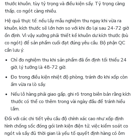
thước khuôn, tùy tỷ trọng và điều kiện sấy. Tỷ trọng càng
thấp, co ngót càng nhiều.
Hệ quả thực tế: nếu lấy mẫu nghiệm thu ngay khi vừa ra
khuôn, kích thước sẽ lớn hơn so với khi đo lại sau 24-72 giờ
ổn định. Vì vậy xưởng phải thiết kế khuôn dư kích thước (bù
co ngót) để sản phẩm cuối đạt đúng yêu cầu. Bộ phận QC
cần lưu ý:
Chỉ đo nghiệm thu khi sản phẩm đã ổn định tối thiểu 24
giờ, lý tưởng là 48-72 giờ.
Đo trong điều kiện nhiệt độ phòng, tránh đo khi xốp còn
ấm vừa ra lò sấy.
Nếu lô hàng phải giao gấp, ghi rõ trong biên bản rằng kích
thước có thể co thêm trong vài ngày đầu để tránh hiểu
lầm.
Đối với các chi tiết yêu cầu độ chính xác cao như xốp định
hình chống sốc đóng gói linh kiện điện tử, việc kiểm soát co
ngót và sấy đủ thời gian là yếu tố quyết định hàng có ôm