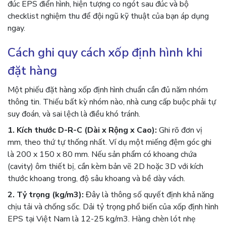
đúc EPS điển hình, hiện tượng co ngót sau đúc và bộ
checklist nghiệm thu để đội ngũ kỹ thuật của bạn áp dụng
ngay.
Cách ghi quy cách xốp định hình khi
đặt hàng
Một phiếu đặt hàng xốp định hình chuẩn cần đủ năm nhóm
thông tin. Thiếu bất kỳ nhóm nào, nhà cung cấp buộc phải tự
suy đoán, và sai lệch là điều khó tránh.
1. Kích thước D-R-C (Dài x Rộng x Cao):
Ghi rõ đơn vị
mm, theo thứ tự thống nhất. Ví dụ một miếng đệm góc ghi
là 200 x 150 x 80 mm. Nếu sản phẩm có khoang chứa
(cavity) ôm thiết bị, cần kèm bản vẽ 2D hoặc 3D với kích
thước khoang trong, độ sâu khoang và bề dày vách.
2. Tỷ trọng (kg/m3):
Đây là thông số quyết định khả năng
chịu tải và chống sốc. Dải tỷ trọng phổ biến của xốp định hình
EPS tại Việt Nam là 12-25 kg/m3. Hàng chèn lót nhẹ