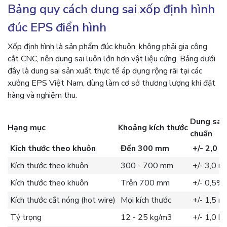
Bảng quy cách dung sai xốp định hình
đúc EPS điển hình
Xốp định hình là sản phẩm đúc khuôn, không phải gia công
cắt CNC, nên dung sai luôn lớn hơn vật liệu cứng. Bảng dưới
đây là dung sai sản xuất thực tế áp dụng rộng rãi tại các
xưởng EPS Việt Nam, dùng làm cơ sở thương lượng khi đặt
hàng và nghiệm thu.
Dung sai 
Hạng mục
Khoảng kích thước
chuẩn
Kích thước theo khuôn
Đến 300 mm
+/- 2,0 
Kích thước theo khuôn
300 - 700 mm
+/- 3,0 
Kích thước theo khuôn
Trên 700 mm
+/- 0,5%
Kích thước cắt nóng (hot wire)
Mọi kích thước
+/- 1,5 
Tỷ trọng
12 - 25 kg/m3
+/- 1,0 k