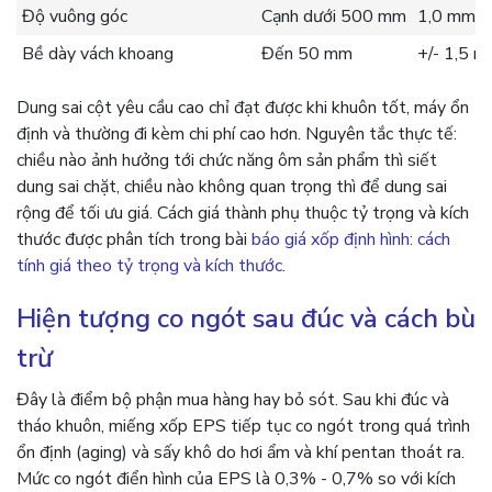
Độ vuông góc
Cạnh dưới 500 mm
1,0 mm/
Bề dày vách khoang
Đến 50 mm
+/- 1,5 
Dung sai cột yêu cầu cao chỉ đạt được khi khuôn tốt, máy ổn
định và thường đi kèm chi phí cao hơn. Nguyên tắc thực tế:
chiều nào ảnh hưởng tới chức năng ôm sản phẩm thì siết
dung sai chặt, chiều nào không quan trọng thì để dung sai
rộng để tối ưu giá. Cách giá thành phụ thuộc tỷ trọng và kích
thước được phân tích trong bài
báo giá xốp định hình: cách
tính giá theo tỷ trọng và kích thước
.
Hiện tượng co ngót sau đúc và cách bù
trừ
Đây là điểm bộ phận mua hàng hay bỏ sót. Sau khi đúc và
tháo khuôn, miếng xốp EPS tiếp tục co ngót trong quá trình
ổn định (aging) và sấy khô do hơi ẩm và khí pentan thoát ra.
Mức co ngót điển hình của EPS là 0,3% - 0,7% so với kích