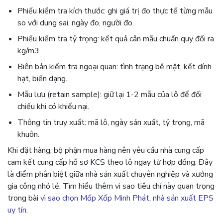
Phiếu kiểm tra kích thước: ghi giá trị đo thực tế từng mẫu
so với dung sai, ngày đo, người đo.
Phiếu kiểm tra tỷ trọng: kết quả cân mẫu chuẩn quy đổi ra
kg/m3.
Biên bản kiểm tra ngoại quan: tình trạng bề mặt, kết dính
hạt, biến dạng.
Mẫu lưu (retain sample): giữ lại 1-2 mẫu của lô để đối
chiếu khi có khiếu nại.
Thông tin truy xuất: mã lô, ngày sản xuất, tỷ trọng, mã
khuôn.
Khi đặt hàng, bộ phận mua hàng nên yêu cầu nhà cung cấp
cam kết cung cấp hồ sơ KCS theo lô ngay từ hợp đồng. Đây
là điểm phân biệt giữa nhà sản xuất chuyên nghiệp và xưởng
gia công nhỏ lẻ. Tìm hiểu thêm vì sao tiêu chí này quan trọng
trong bài
vì sao chọn Mốp Xốp Minh Phát, nhà sản xuất EPS
uy tín
.