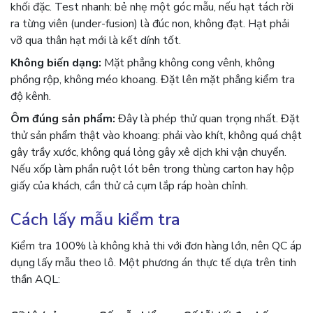
khối đặc. Test nhanh: bẻ nhẹ một góc mẫu, nếu hạt tách rời
ra từng viên (under-fusion) là đúc non, không đạt. Hạt phải
vỡ qua thân hạt mới là kết dính tốt.
Không biến dạng:
Mặt phẳng không cong vênh, không
phồng rộp, không méo khoang. Đặt lên mặt phẳng kiểm tra
độ kênh.
Ôm đúng sản phẩm:
Đây là phép thử quan trọng nhất. Đặt
thử sản phẩm thật vào khoang: phải vào khít, không quá chật
gây trầy xước, không quá lỏng gây xê dịch khi vận chuyển.
Nếu xốp làm phần ruột lót bên trong thùng carton hay hộp
giấy của khách, cần thử cả cụm lắp ráp hoàn chỉnh.
Cách lấy mẫu kiểm tra
Kiểm tra 100% là không khả thi với đơn hàng lớn, nên QC áp
dụng lấy mẫu theo lô. Một phương án thực tế dựa trên tinh
thần AQL: