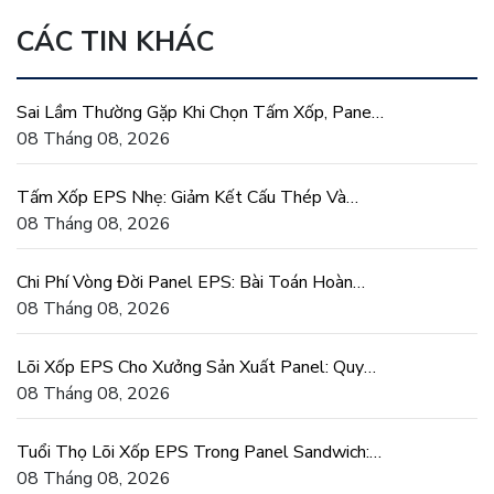
CÁC TIN KHÁC
Sai Lầm Thường Gặp Khi Chọn Tấm Xốp, Panel
EPS Cho Công Trình
08 Tháng 08, 2026
Tấm Xốp EPS Nhẹ: Giảm Kết Cấu Thép Và
Móng Cho Nhà Xưởng
08 Tháng 08, 2026
Chi Phí Vòng Đời Panel EPS: Bài Toán Hoàn
Vốn Tiết Kiệm Điện
08 Tháng 08, 2026
Lõi Xốp EPS Cho Xưởng Sản Xuất Panel: Quy
Cách Và Dung Sai
08 Tháng 08, 2026
Tuổi Thọ Lõi Xốp EPS Trong Panel Sandwich:
Vì Sao Bền Lâu
08 Tháng 08, 2026