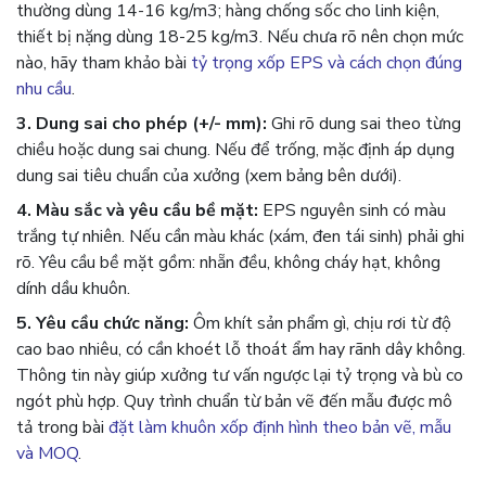
thường dùng 14-16 kg/m3; hàng chống sốc cho linh kiện,
thiết bị nặng dùng 18-25 kg/m3. Nếu chưa rõ nên chọn mức
nào, hãy tham khảo bài
tỷ trọng xốp EPS và cách chọn đúng
nhu cầu
.
3. Dung sai cho phép (+/- mm):
Ghi rõ dung sai theo từng
chiều hoặc dung sai chung. Nếu để trống, mặc định áp dụng
dung sai tiêu chuẩn của xưởng (xem bảng bên dưới).
4. Màu sắc và yêu cầu bề mặt:
EPS nguyên sinh có màu
trắng tự nhiên. Nếu cần màu khác (xám, đen tái sinh) phải ghi
rõ. Yêu cầu bề mặt gồm: nhẵn đều, không cháy hạt, không
dính dầu khuôn.
5. Yêu cầu chức năng:
Ôm khít sản phẩm gì, chịu rơi từ độ
cao bao nhiêu, có cần khoét lỗ thoát ẩm hay rãnh dây không.
Thông tin này giúp xưởng tư vấn ngược lại tỷ trọng và bù co
ngót phù hợp. Quy trình chuẩn từ bản vẽ đến mẫu được mô
tả trong bài
đặt làm khuôn xốp định hình theo bản vẽ, mẫu
và MOQ
.