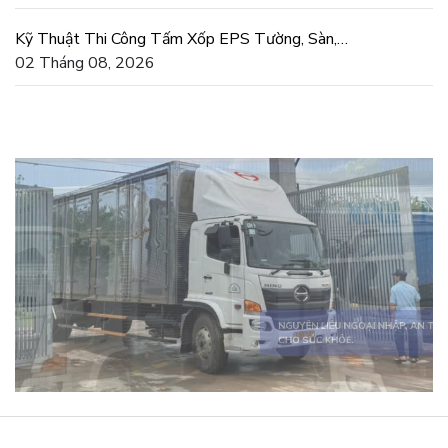
Kỹ Thuật Thi Công Tấm Xốp EPS Tường, Sàn,
Mái Đúng Chuẩn
02 Tháng 08, 2026
SẢN PHẨM ĐA DẠNG, ĐÁP ỨNG MỌI
NHU CẦU.