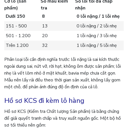
Cỡ lô (sản
Số mẫu kiểm
Số lỗi tối đa chấp
phẩm)
tra
nhận
Dưới 150
8
0 lỗi nặng / 1 lỗi nhẹ
151 - 500
13
0 lỗi nặng / 2 lỗi nhẹ
501 - 1.200
20
1 lỗi nặng / 3 lỗi nhẹ
Trên 1.200
32
1 lỗi nặng / 5 lỗi nhẹ
Phân loại lỗi cần định nghĩa trước: lỗi nặng là sai kích thước
ngoài dung sai, nứt vỡ, rời hạt, không ôm được sản phẩm; lỗi
nhẹ là vết lõm nhỏ ở mặt khuất, bavia mép chưa cắt gọn.
Mẫu nên lấy rải đều theo thời gian sản xuất, không lấy gom
một chỗ, để phản ánh đúng độ ổn định của cả lô.
Hồ sơ KCS đi kèm lô hàng
Hồ sơ KCS (Kiểm tra Chất lượng Sản phẩm) là bằng chứng
để giải quyết tranh chấp và truy xuất nguồn gốc. Một bộ hồ
sơ tối thiểu nên gồm: