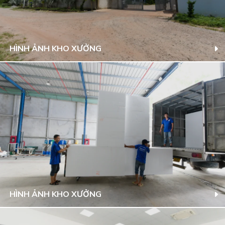
HÌNH ẢNH KHO XƯỞNG
HÌNH ẢNH KHO XƯỞNG