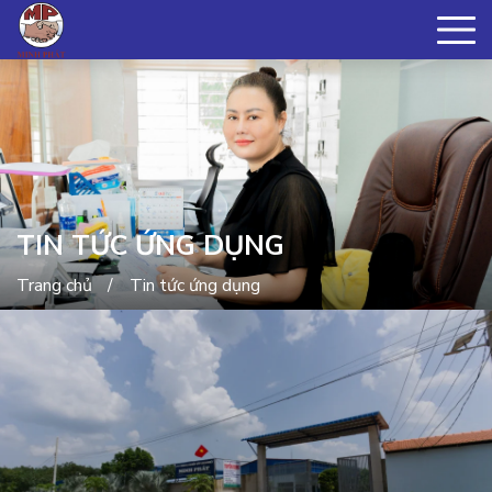
TIN TỨC ỨNG DỤNG
Trang chủ
Tin tức ứng dụng