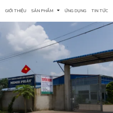
GIỚI THIỆU
SẢN PHẨM
ỨNG DỤNG
TIN TỨC