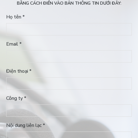
BẰNG CÁCH ĐIỀN VÀO BẢN THÔNG TIN DƯỚI ĐÂY:
Họ tên *
Email *
Điện thoại *
Công ty *
Nội dung liên lạc *