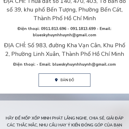
ĐỊA CHỈ: Thửa đất số 140, 470, 403, Tờ bản đồ
số 39, khu phố Bến Tượng, Phường Bến Cát,
Thành Phố Hồ Chí Minh
Điện thoại: 0911.813.696 - 091.1813.699 - Email:
blueskyhuynhhuynh@gmail.com
ĐỊA CHỈ: Số 983, đường Kha Vạn Cân, Khu Phố
2, Phường Linh Xuân, Thành Phố Hồ Chí Minh
Điện thoại: - Email: blueskyhuynhhuynh@gmail.com
BẢN ĐỒ
HÃY ĐỂ MỐP XỐP MINH PHÁT LẮNG NGHE, CHIA SẺ, GIẢI ĐÁP
CÁC THẮC MẮC, NHU CẦU HAY Ý KIẾN ĐÓNG GÓP CỦA BẠN