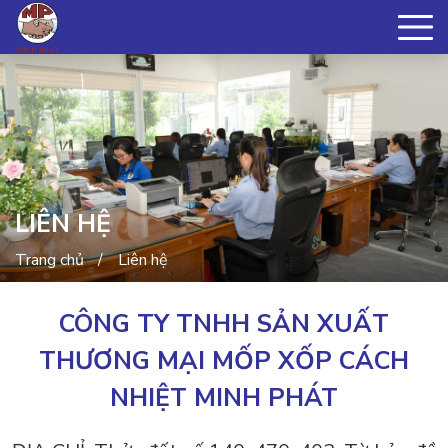
LIÊN HỆ
Trang chủ
Liên hệ
CÔNG TY TNHH SẢN XUẤT
THƯƠNG MẠI MỐP XỐP CÁCH
NHIỆT MINH PHÁT