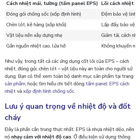
Cách nhiệt mái, tường (tấm panel EPS)
Lõi cách nhiệt g
Đóng gói chống sốc (xốp định hình)
Đệm bảo vệ linh k
Chèn lót, kê hàng (xốp khối)
Lấp đầy, bảo vệ 
Vật liệu nền xây dựng nhẹ
Giảm tải, cách nhi
Gần nguồn nhiệt cao, lửa hở
Không khuyến nghị
Như vậy, trong tất cả các ứng dụng cốt lõi của EPS – cách
nhiệt, đóng gói, chèn lót – vật liệu này an toàn cho người sử
dụng. Bạn có thể xem toàn bộ danh mục sản phẩm tại trang
sản phẩm
, hoặc tìm hiểu chi tiết dòng
tấm panel EPS cách
nhiệt
và
xốp định hình chống sốc
.
Lưu ý quan trọng về nhiệt độ và đốt
cháy
Đây là phần cần trung thực nhất. EPS là nhựa nhiệt dẻo, nên
nó
nhạy cảm với nhiệt độ cao
. Ở điều kiện sử dụng thông