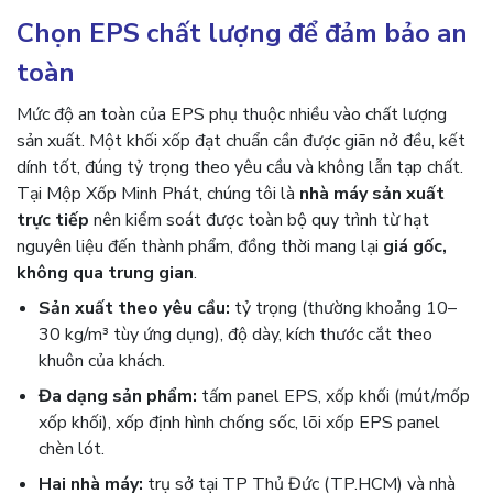
Chọn EPS chất lượng để đảm bảo an
toàn
Mức độ an toàn của EPS phụ thuộc nhiều vào chất lượng
sản xuất. Một khối xốp đạt chuẩn cần được giãn nở đều, kết
dính tốt, đúng tỷ trọng theo yêu cầu và không lẫn tạp chất.
Tại Mộp Xốp Minh Phát, chúng tôi là
nhà máy sản xuất
trực tiếp
nên kiểm soát được toàn bộ quy trình từ hạt
nguyên liệu đến thành phẩm, đồng thời mang lại
giá gốc,
không qua trung gian
.
Sản xuất theo yêu cầu:
tỷ trọng (thường khoảng 10–
30 kg/m³ tùy ứng dụng), độ dày, kích thước cắt theo
khuôn của khách.
Đa dạng sản phẩm:
tấm panel EPS, xốp khối (mút/mốp
xốp khối), xốp định hình chống sốc, lõi xốp EPS panel
chèn lót.
Hai nhà máy:
trụ sở tại TP Thủ Đức (TP.HCM) và nhà