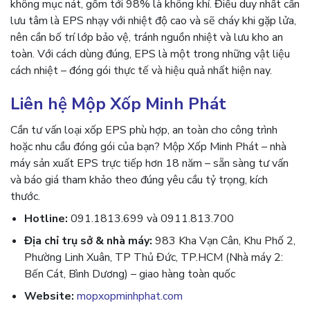
không mục nát, gồm tới 98% là không khí. Điều duy nhất cần
lưu tâm là EPS nhạy với nhiệt độ cao và sẽ cháy khi gặp lửa,
nên cần bố trí lớp bảo vệ, tránh nguồn nhiệt và lưu kho an
toàn. Với cách dùng đúng, EPS là một trong những vật liệu
cách nhiệt – đóng gói thực tế và hiệu quả nhất hiện nay.
Liên hệ Mộp Xốp Minh Phát
Cần tư vấn loại xốp EPS phù hợp, an toàn cho công trình
hoặc nhu cầu đóng gói của bạn? Mộp Xốp Minh Phát – nhà
máy sản xuất EPS trực tiếp hơn 18 năm – sẵn sàng tư vấn
và báo giá tham khảo theo đúng yêu cầu tỷ trọng, kích
thước.
Hotline:
091.1813.699 và 0911.813.700
Địa chỉ trụ sở & nhà máy:
983 Kha Vạn Cân, Khu Phố 2,
Phường Linh Xuân, TP Thủ Đức, TP.HCM (Nhà máy 2:
Bến Cát, Bình Dương) – giao hàng toàn quốc
Website:
mopxopminhphat.com