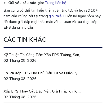
Gửi yêu cầu báo giá:
Trang liên hệ
Bạn cũng có thể tìm hiểu thêm về năng lực và lịch sử 18+
năm của chúng tôi tại trang
giới thiệu
. Liên hệ ngay hôm nay
để được giải đáp mọi thắc mắc về an toàn và lựa chọn xốp
EPS đúng nhu cầu.
CÁC TIN KHÁC
Kỹ Thuật Thi Công Tấm Xốp EPS Tường, Sàn,
Mái Đúng Chuẩn
02 Tháng 08, 2026
Lợi Ích Xốp EPS Cho Chủ Đầu Tư Và Quản Lý
Dự Án Xây Dựng
02 Tháng 08, 2026
Xốp EPS Thay Cát Đắp Nền: Giải Pháp Khi Khan
Hiếm Cát San Lấp
02 Tháng 08, 2026