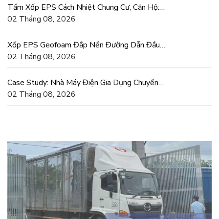
Tấm Xốp EPS Cách Nhiệt Chung Cư, Căn Hộ:
Tiết Kiệm Điện Thật
02 Tháng 08, 2026
Xốp EPS Geofoam Đắp Nền Đường Dẫn Đầu
Cầu Chống Lún Lệch
02 Tháng 08, 2026
Case Study: Nhà Máy Điện Gia Dụng Chuyển
Sang Khuôn Xốp EPS
02 Tháng 08, 2026