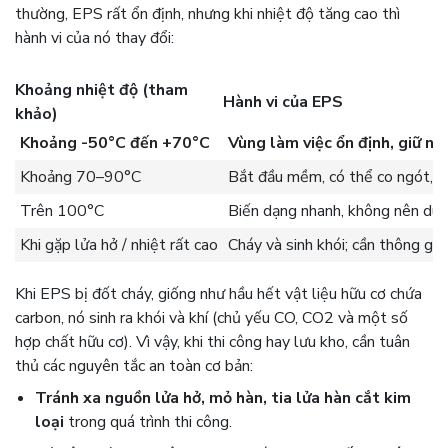
thường, EPS rất ổn định, nhưng khi nhiệt độ tăng cao thì
hành vi của nó thay đổi:
Khoảng nhiệt độ (tham
Hành vi của EPS
khảo)
Khoảng -50°C đến +70°C
Vùng làm việc ổn định, giữ n
Khoảng 70–90°C
Bắt đầu mềm, có thể co ngót, 
Trên 100°C
Biến dạng nhanh, không nên dùng
Khi gặp lửa hở / nhiệt rất cao
Cháy và sinh khói; cần thông gió,
Khi EPS bị đốt cháy, giống như hầu hết vật liệu hữu cơ chứa
carbon, nó sinh ra khói và khí (chủ yếu CO, CO2 và một số
hợp chất hữu cơ). Vì vậy, khi thi công hay lưu kho, cần tuân
thủ các nguyên tắc an toàn cơ bản:
Tránh xa nguồn lửa hở, mỏ hàn, tia lửa hàn cắt kim
loại
trong quá trình thi công.