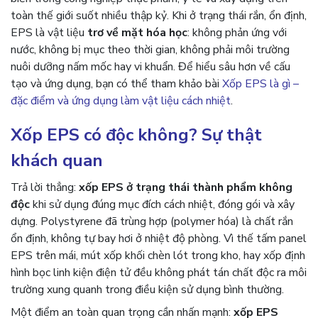
toàn thế giới suốt nhiều thập kỷ. Khi ở trạng thái rắn, ổn định,
EPS là vật liệu
trơ về mặt hóa học
: không phản ứng với
nước, không bị mục theo thời gian, không phải môi trường
nuôi dưỡng nấm mốc hay vi khuẩn. Để hiểu sâu hơn về cấu
tạo và ứng dụng, bạn có thể tham khảo bài
Xốp EPS là gì –
đặc điểm và ứng dụng làm vật liệu cách nhiệt
.
Xốp EPS có độc không? Sự thật
khách quan
Trả lời thẳng:
xốp EPS ở trạng thái thành phẩm không
độc
khi sử dụng đúng mục đích cách nhiệt, đóng gói và xây
dựng. Polystyrene đã trùng hợp (polymer hóa) là chất rắn
ổn định, không tự bay hơi ở nhiệt độ phòng. Vì thế tấm panel
EPS trên mái, mút xốp khối chèn lót trong kho, hay xốp định
hình bọc linh kiện điện tử đều không phát tán chất độc ra môi
trường xung quanh trong điều kiện sử dụng bình thường.
Một điểm an toàn quan trọng cần nhấn mạnh:
xốp EPS