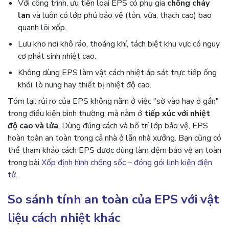
Với công trình, ưu tiên loại EPS có phụ gia
chống cháy
lan
và luôn có lớp phủ bảo vệ (tôn, vữa, thạch cao) bao
quanh lõi xốp.
Lưu kho nơi khô ráo, thoáng khí, tách biệt khu vực có nguy
cơ phát sinh nhiệt cao.
Không dùng EPS làm vật cách nhiệt áp sát trực tiếp ống
khói, lò nung hay thiết bị nhiệt độ cao.
Tóm lại: rủi ro của EPS không nằm ở việc "sờ vào hay ở gần"
trong điều kiện bình thường, mà nằm ở
tiếp xúc với nhiệt
độ cao và lửa
. Dùng đúng cách và bố trí lớp bảo vệ, EPS
hoàn toàn an toàn trong cả nhà ở lẫn nhà xưởng. Bạn cũng có
thể tham khảo cách EPS được dùng làm đệm bảo vệ an toàn
trong bài
Xốp định hình chống sốc – đóng gói linh kiện điện
tử
.
So sánh tính an toàn của EPS với vật
liệu cách nhiệt khác