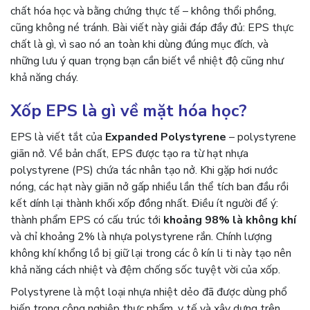
chất hóa học và bằng chứng thực tế – không thổi phồng,
cũng không né tránh. Bài viết này giải đáp đầy đủ: EPS thực
chất là gì, vì sao nó an toàn khi dùng đúng mục đích, và
những lưu ý quan trọng bạn cần biết về nhiệt độ cũng như
khả năng cháy.
Xốp EPS là gì về mặt hóa học?
EPS là viết tắt của
Expanded Polystyrene
– polystyrene
giãn nở. Về bản chất, EPS được tạo ra từ hạt nhựa
polystyrene (PS) chứa tác nhân tạo nở. Khi gặp hơi nước
nóng, các hạt này giãn nở gấp nhiều lần thể tích ban đầu rồi
kết dính lại thành khối xốp đồng nhất. Điều ít người để ý:
thành phẩm EPS có cấu trúc tới
khoảng 98% là không khí
và chỉ khoảng 2% là nhựa polystyrene rắn. Chính lượng
không khí khổng lồ bị giữ lại trong các ô kín li ti này tạo nên
khả năng cách nhiệt và đệm chống sốc tuyệt vời của xốp.
Polystyrene là một loại nhựa nhiệt dẻo đã được dùng phổ
biến trong công nghiệp thực phẩm, y tế và xây dựng trên