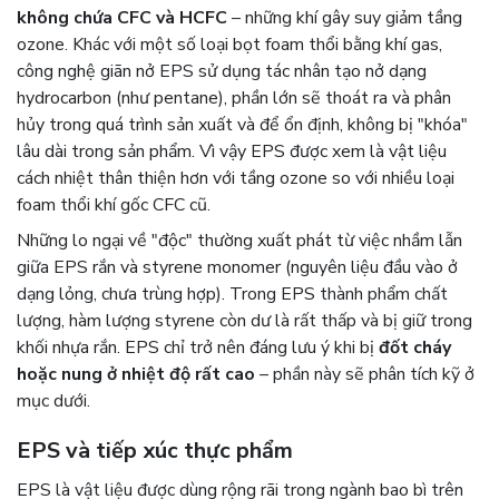
không chứa CFC và HCFC
– những khí gây suy giảm tầng
ozone. Khác với một số loại bọt foam thổi bằng khí gas,
công nghệ giãn nở EPS sử dụng tác nhân tạo nở dạng
hydrocarbon (như pentane), phần lớn sẽ thoát ra và phân
hủy trong quá trình sản xuất và để ổn định, không bị "khóa"
lâu dài trong sản phẩm. Vì vậy EPS được xem là vật liệu
cách nhiệt thân thiện hơn với tầng ozone so với nhiều loại
foam thổi khí gốc CFC cũ.
Những lo ngại về "độc" thường xuất phát từ việc nhầm lẫn
giữa EPS rắn và styrene monomer (nguyên liệu đầu vào ở
dạng lỏng, chưa trùng hợp). Trong EPS thành phẩm chất
lượng, hàm lượng styrene còn dư là rất thấp và bị giữ trong
khối nhựa rắn. EPS chỉ trở nên đáng lưu ý khi bị
đốt cháy
hoặc nung ở nhiệt độ rất cao
– phần này sẽ phân tích kỹ ở
mục dưới.
EPS và tiếp xúc thực phẩm
EPS là vật liệu được dùng rộng rãi trong ngành bao bì trên