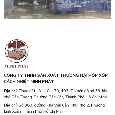
SẢN PHẨM ĐA DẠNG, ĐÁP ỨNG MỌI
NHU CẦU.
CÔNG TY TNHH SẢN XUẤT THƯƠNG MẠI MỐP XỐP
CÁCH NHIỆT MINH PHÁT
Địa chỉ:
Thửa đất số 140, 470, 403, Tờ bản đồ số 39, khu
phố Bến Tượng, Phường Bến Cát, Thành Phố Hồ Chí Minh
Địa chỉ:
Số 983, đường Kha Vạn Cân, Khu Phố 2, Phường
Linh Xuân, Thành Phố Hồ Chí Minh