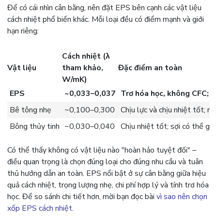
Để có cái nhìn cân bằng, nên đặt EPS bên cạnh các vật liệu
cách nhiệt phổ biến khác. Mỗi loại đều có điểm mạnh và giới
hạn riêng:
Cách nhiệt (λ
Vật liệu
tham khảo,
Đặc điểm an toàn
W/mK)
EPS
~0,033–0,037
Trơ hóa học, không CFC; n
Bê tông nhẹ
~0,100–0,300
Chịu lực và chịu nhiệt tốt; n
Bông thủy tinh
~0,030–0,040
Chịu nhiệt tốt; sợi có thể gâ
Có thể thấy không có vật liệu nào "hoàn hảo tuyệt đối" –
điều quan trọng là chọn đúng loại cho đúng nhu cầu và tuân
thủ hướng dẫn an toàn. EPS nổi bật ở sự cân bằng giữa hiệu
quả cách nhiệt, trọng lượng nhẹ, chi phí hợp lý và tính trơ hóa
học. Để so sánh chi tiết hơn, mời bạn đọc bài
vì sao nên chọn
xốp EPS cách nhiệt
.