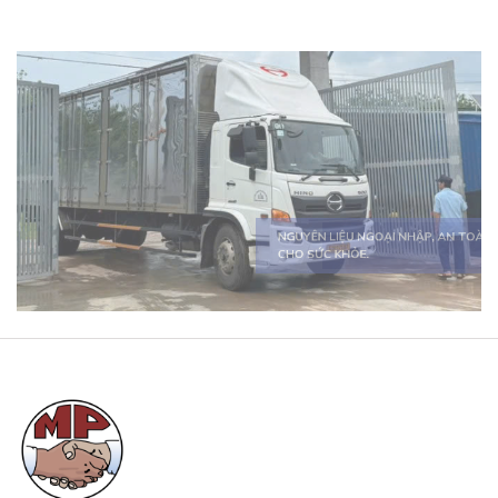
SẢN PHẨM ĐA DẠNG, ĐÁP ỨNG MỌI
NHU CẦU.