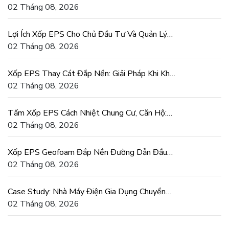
Mái Đúng Chuẩn
02 Tháng 08, 2026
Lợi Ích Xốp EPS Cho Chủ Đầu Tư Và Quản Lý
Dự Án Xây Dựng
02 Tháng 08, 2026
Xốp EPS Thay Cát Đắp Nền: Giải Pháp Khi Khan
Hiếm Cát San Lấp
02 Tháng 08, 2026
Tấm Xốp EPS Cách Nhiệt Chung Cư, Căn Hộ:
Tiết Kiệm Điện Thật
02 Tháng 08, 2026
Xốp EPS Geofoam Đắp Nền Đường Dẫn Đầu
Cầu Chống Lún Lệch
02 Tháng 08, 2026
Case Study: Nhà Máy Điện Gia Dụng Chuyển
Sang Khuôn Xốp EPS
02 Tháng 08, 2026