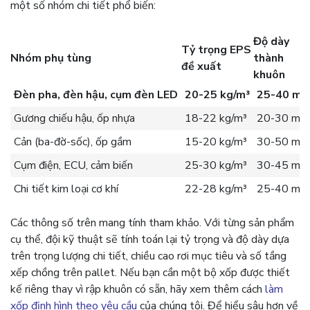
một số nhóm chi tiết phổ biến:
Độ dày
Tỷ trọng EPS
Nhóm phụ tùng
thành
đề xuất
khuôn
Đèn pha, đèn hậu, cụm đèn LED
20-25 kg/m³
25-40 m
Gương chiếu hậu, ốp nhựa
18-22 kg/m³
20-30 mm
Cản (ba-đờ-sốc), ốp gầm
15-20 kg/m³
30-50 mm
Cụm điện, ECU, cảm biến
25-30 kg/m³
30-45 mm
Chi tiết kim loại cơ khí
22-28 kg/m³
25-40 mm
Các thông số trên mang tính tham khảo. Với từng sản phẩm
cụ thể, đội kỹ thuật sẽ tính toán lại tỷ trọng và độ dày dựa
trên trọng lượng chi tiết, chiều cao rơi mục tiêu và số tầng
xếp chồng trên pallet. Nếu bạn cần một bộ xốp được thiết
kế riêng thay vì rập khuôn có sẵn, hãy xem thêm cách
làm
xốp định hình theo yêu cầu
của chúng tôi. Để hiểu sâu hơn về