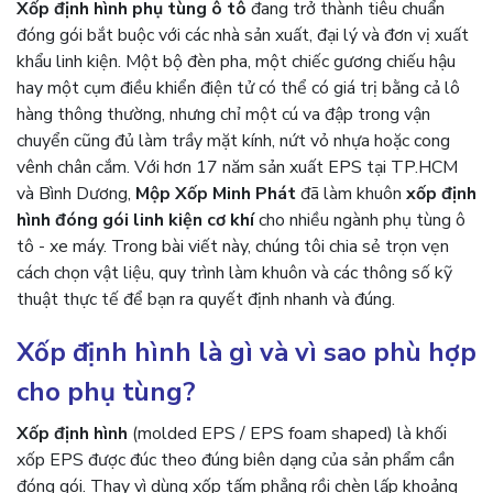
Xốp định hình phụ tùng ô tô
đang trở thành tiêu chuẩn
đóng gói bắt buộc với các nhà sản xuất, đại lý và đơn vị xuất
khẩu linh kiện. Một bộ đèn pha, một chiếc gương chiếu hậu
hay một cụm điều khiển điện tử có thể có giá trị bằng cả lô
hàng thông thường, nhưng chỉ một cú va đập trong vận
chuyển cũng đủ làm trầy mặt kính, nứt vỏ nhựa hoặc cong
vênh chân cắm. Với hơn 17 năm sản xuất EPS tại TP.HCM
và Bình Dương,
Mộp Xốp Minh Phát
đã làm khuôn
xốp định
hình đóng gói linh kiện cơ khí
cho nhiều ngành phụ tùng ô
tô - xe máy. Trong bài viết này, chúng tôi chia sẻ trọn vẹn
cách chọn vật liệu, quy trình làm khuôn và các thông số kỹ
thuật thực tế để bạn ra quyết định nhanh và đúng.
Xốp định hình là gì và vì sao phù hợp
cho phụ tùng?
Xốp định hình
(molded EPS / EPS foam shaped) là khối
xốp EPS được đúc theo đúng biên dạng của sản phẩm cần
đóng gói. Thay vì dùng xốp tấm phẳng rồi chèn lấp khoảng