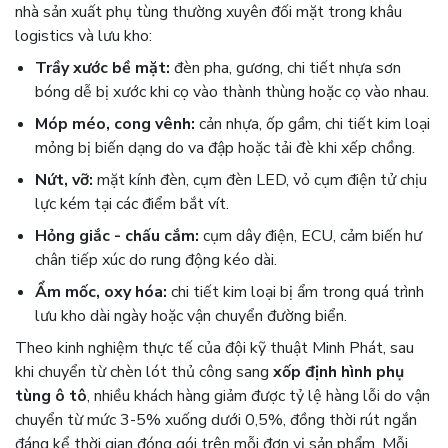
nhà sản xuất phụ tùng thường xuyên đối mặt trong khâu
logistics và lưu kho:
Trầy xước bề mặt:
đèn pha, gương, chi tiết nhựa sơn
bóng dễ bị xước khi cọ vào thành thùng hoặc cọ vào nhau.
Móp méo, cong vênh:
cản nhựa, ốp gầm, chi tiết kim loại
mỏng bị biến dạng do va đập hoặc tải đè khi xếp chồng.
Nứt, vỡ:
mặt kính đèn, cụm đèn LED, vỏ cụm điện tử chịu
lực kém tại các điểm bắt vít.
Hỏng giắc - chấu cắm:
cụm dây điện, ECU, cảm biến hư
chân tiếp xúc do rung động kéo dài.
Ẩm mốc, oxy hóa:
chi tiết kim loại bị ẩm trong quá trình
lưu kho dài ngày hoặc vận chuyển đường biển.
Theo kinh nghiệm thực tế của đội kỹ thuật Minh Phát, sau
khi chuyển từ chèn lót thủ công sang
xốp định hình phụ
tùng ô tô
, nhiều khách hàng giảm được tỷ lệ hàng lỗi do vận
chuyển từ mức 3-5% xuống dưới 0,5%, đồng thời rút ngắn
đáng kể thời gian đóng gói trên mỗi đơn vị sản phẩm. Mỗi