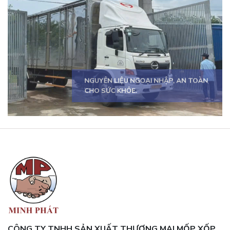
SẢN PHẨM ĐA DẠNG, ĐÁP ỨNG MỌI
NHU CẦU.
CÔNG TY TNHH SẢN XUẤT THƯƠNG MẠI MỐP XỐP