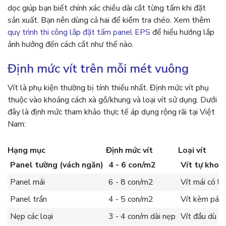
dọc giúp bạn biết chính xác chiều dài cắt từng tấm khi đặt
sản xuất. Bạn nên dùng cả hai để kiểm tra chéo. Xem thêm
quy trình thi công lắp đặt tấm panel EPS
để hiểu hướng lắp
ảnh hưởng đến cách cắt như thế nào.
Định mức vít trên mỗi mét vuông
Vít là phụ kiện thường bị tính thiếu nhất. Định mức vít phụ
thuộc vào khoảng cách xà gồ/khung và loại vít sử dụng. Dưới
đây là định mức tham khảo thực tế áp dụng rộng rãi tại Việt
Nam:
Hạng mục
Định mức vít
Loại vít
Panel tường (vách ngăn)
4 - 6 con/m2
Vít tự kho
Panel mái
6 - 8 con/m2
Vít mái có 
Panel trần
4 - 5 con/m2
Vít kèm pát 
Nẹp các loại
3 - 4 con/m dài nẹp
Vít đầu dù b