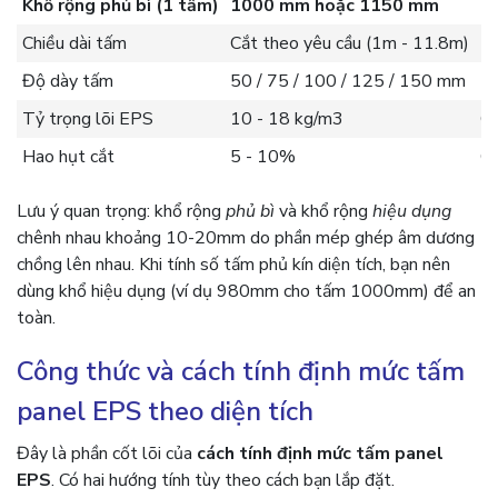
Khổ rộng phủ bì (1 tấm)
1000 mm hoặc 1150 mm
K
Chiều dài tấm
Cắt theo yêu cầu (1m - 11.8m)
Dà
Độ dày tấm
50 / 75 / 100 / 125 / 150 mm
T
Tỷ trọng lõi EPS
10 - 18 kg/m3
Ca
Hao hụt cắt
5 - 10%
Cộ
Lưu ý quan trọng: khổ rộng
phủ bì
và khổ rộng
hiệu dụng
chênh nhau khoảng 10-20mm do phần mép ghép âm dương
chồng lên nhau. Khi tính số tấm phủ kín diện tích, bạn nên
dùng khổ hiệu dụng (ví dụ 980mm cho tấm 1000mm) để an
toàn.
Công thức và cách tính định mức tấm
panel EPS theo diện tích
Đây là phần cốt lõi của
cách tính định mức tấm panel
EPS
. Có hai hướng tính tùy theo cách bạn lắp đặt.