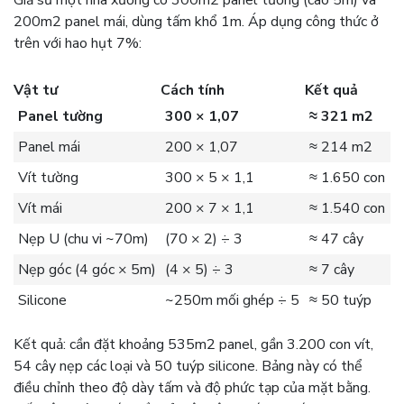
Giả sử một nhà xưởng có 300m2 panel tường (cao 5m) và
200m2 panel mái, dùng tấm khổ 1m. Áp dụng công thức ở
trên với hao hụt 7%:
Vật tư
Cách tính
Kết quả
Panel tường
300 × 1,07
≈ 321 m2
Panel mái
200 × 1,07
≈ 214 m2
Vít tường
300 × 5 × 1,1
≈ 1.650 con
Vít mái
200 × 7 × 1,1
≈ 1.540 con
Nẹp U (chu vi ~70m)
(70 × 2) ÷ 3
≈ 47 cây
Nẹp góc (4 góc × 5m)
(4 × 5) ÷ 3
≈ 7 cây
Silicone
~250m mối ghép ÷ 5
≈ 50 tuýp
Kết quả: cần đặt khoảng 535m2 panel, gần 3.200 con vít,
54 cây nẹp các loại và 50 tuýp silicone. Bảng này có thể
điều chỉnh theo độ dày tấm và độ phức tạp của mặt bằng.