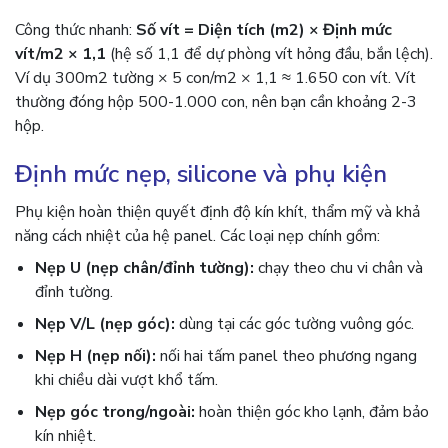
Công thức nhanh:
Số vít = Diện tích (m2) × Định mức
vít/m2 × 1,1
(hệ số 1,1 để dự phòng vít hỏng đầu, bắn lệch).
Ví dụ 300m2 tường × 5 con/m2 × 1,1 ≈ 1.650 con vít. Vít
thường đóng hộp 500-1.000 con, nên bạn cần khoảng 2-3
hộp.
Định mức nẹp, silicone và phụ kiện
Phụ kiện hoàn thiện quyết định độ kín khít, thẩm mỹ và khả
năng cách nhiệt của hệ panel. Các loại nẹp chính gồm:
Nẹp U (nẹp chân/đỉnh tường):
chạy theo chu vi chân và
đỉnh tường.
Nẹp V/L (nẹp góc):
dùng tại các góc tường vuông góc.
Nẹp H (nẹp nối):
nối hai tấm panel theo phương ngang
khi chiều dài vượt khổ tấm.
Nẹp góc trong/ngoài:
hoàn thiện góc kho lạnh, đảm bảo
kín nhiệt.