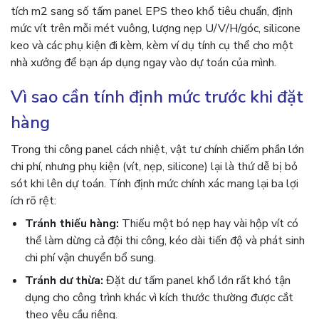
tích m2 sang số tấm panel EPS theo khổ tiêu chuẩn, định
mức vít trên mỗi mét vuông, lượng nẹp U/V/H/góc, silicone
keo và các phụ kiện đi kèm, kèm ví dụ tính cụ thể cho một
nhà xưởng để bạn áp dụng ngay vào dự toán của mình.
Vì sao cần tính định mức trước khi đặt
hàng
Trong thi công panel cách nhiệt, vật tư chính chiếm phần lớn
chi phí, nhưng phụ kiện (vít, nẹp, silicone) lại là thứ dễ bị bỏ
sót khi lên dự toán. Tính định mức chính xác mang lại ba lợi
ích rõ rệt:
Tránh thiếu hàng:
Thiếu một bó nẹp hay vài hộp vít có
thể làm dừng cả đội thi công, kéo dài tiến độ và phát sinh
chi phí vận chuyển bổ sung.
Tránh dư thừa:
Đặt dư tấm panel khổ lớn rất khó tận
dụng cho công trình khác vì kích thước thường được cắt
theo yêu cầu riêng.