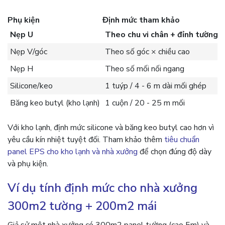
Phụ kiện
Định mức tham khảo
C
Nẹp U
Theo chu vi chân + đỉnh tường
Nẹp V/góc
Theo số góc × chiều cao
Nẹp H
Theo số mối nối ngang
Silicone/keo
1 tuýp / 4 - 6 m dài mối ghép
Băng keo butyl (kho lạnh)
1 cuộn / 20 - 25 m mối
Với kho lạnh, định mức silicone và băng keo butyl cao hơn vì
yêu cầu kín nhiệt tuyệt đối. Tham khảo thêm
tiêu chuẩn
panel EPS cho kho lạnh và nhà xưởng
để chọn đúng độ dày
và phụ kiện.
Ví dụ tính định mức cho nhà xưởng
300m2 tường + 200m2 mái