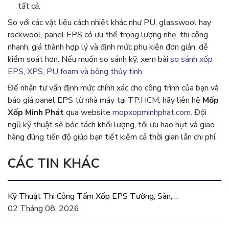
tất cả.
So với các vật liệu cách nhiệt khác như PU, glasswool hay
rockwool, panel EPS có ưu thế trọng lượng nhẹ, thi công
nhanh, giá thành hợp lý và định mức phụ kiện đơn giản, dễ
kiểm soát hơn. Nếu muốn so sánh kỹ, xem bài
so sánh xốp
EPS, XPS, PU foam và bông thủy tinh
.
Để nhận tư vấn định mức chính xác cho công trình của bạn và
báo giá panel EPS từ nhà máy tại TP.HCM, hãy liên hệ
Mốp
Xốp Minh Phát
qua website
mopxopminhphat.com
. Đội
ngũ kỹ thuật sẽ bóc tách khối lượng, tối ưu hao hụt và giao
hàng đúng tiến độ giúp bạn tiết kiệm cả thời gian lẫn chi phí.
CÁC TIN KHÁC
Kỹ Thuật Thi Công Tấm Xốp EPS Tường, Sàn,
Mái Đúng Chuẩn
02 Tháng 08, 2026