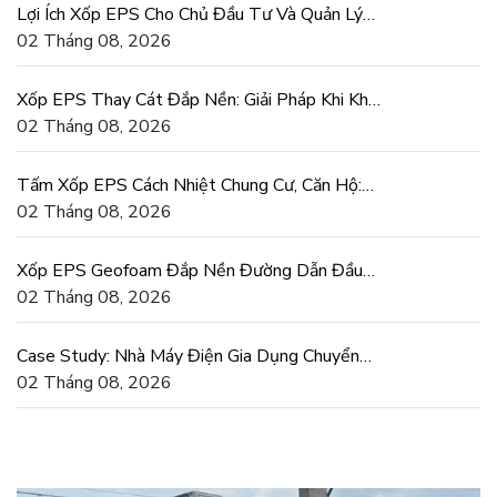
Lợi Ích Xốp EPS Cho Chủ Đầu Tư Và Quản Lý
Dự Án Xây Dựng
02 Tháng 08, 2026
Xốp EPS Thay Cát Đắp Nền: Giải Pháp Khi Khan
Hiếm Cát San Lấp
02 Tháng 08, 2026
Tấm Xốp EPS Cách Nhiệt Chung Cư, Căn Hộ:
Tiết Kiệm Điện Thật
02 Tháng 08, 2026
Xốp EPS Geofoam Đắp Nền Đường Dẫn Đầu
Cầu Chống Lún Lệch
02 Tháng 08, 2026
Case Study: Nhà Máy Điện Gia Dụng Chuyển
Sang Khuôn Xốp EPS
02 Tháng 08, 2026