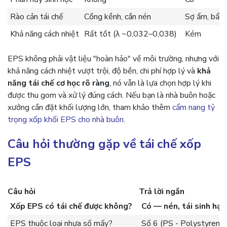
Rào cản tái chế
Cồng kềnh, cần nén
Sợ ẩm, bẩn
Khả năng cách nhiệt
Rất tốt (λ ~0,032–0,038)
Kém
EPS không phải vật liệu "hoàn hảo" về môi trường, nhưng với
khả năng cách nhiệt vượt trội, độ bền, chi phí hợp lý và
khả
năng tái chế cơ học rõ ràng
, nó vẫn là lựa chọn hợp lý khi
được thu gom và xử lý đúng cách. Nếu bạn là nhà buôn hoặc
xưởng cần đặt khối lượng lớn, tham khảo thêm
cẩm nang tỷ
trọng xốp khối EPS cho nhà buôn
.
Câu hỏi thường gặp về tái chế xốp
EPS
Câu hỏi
Trả lời ngắn
Xốp EPS có tái chế được không?
Có — nén, tái sinh hạ
EPS thuộc loại nhựa số mấy?
Số 6 (PS - Polystyrene)