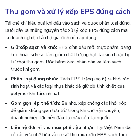
Thu gom và xử lý xốp EPS đúng cách
Tái chế chỉ hiệu quả khi đầu vào sạch và được phân loại đúng.
Dưới đây là những nguyên tắc xử lý xốp EPS đúng cách mà
cả doanh nghiệp lẫn hộ gia đình nên áp dụng.
Giữ xốp sạch và khô:
EPS dính dầu mỡ, thực phẩm, băng
keo hoặc sơn sẽ làm giảm chất lượng hạt tái sinh hoặc bị
từ chối thu gom. Bóc băng keo, nhãn dán và làm sạch
trước khi gom.
Phân loại đúng nhựa:
Tách EPS trắng (số 6) ra khỏi rác
sinh hoạt và các loại nhựa khác để giữ độ tinh khiết của
polymer khi tái sinh hạt.
Gom gọn, ép thể tích:
Bẻ nhỏ, xếp chồng các khối xốp
để giảm không gian lưu trữ trong khi chờ vận chuyển;
doanh nghiệp lớn nên đầu tư máy nén tại nguồn.
Liên hệ đơn vị thu mua phế liệu nhựa:
Tại Việt Nam đã
có các vựa phế liệu và cơ sở thu mua xốp EPS sạch theo