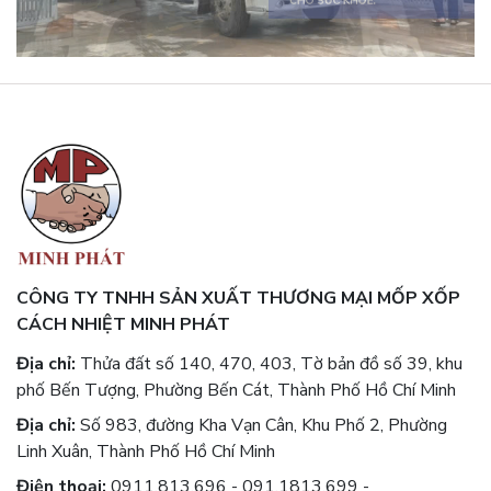
NHU CẦU.
CÔNG TY TNHH SẢN XUẤT THƯƠNG MẠI MỐP XỐP
CÁCH NHIỆT MINH PHÁT
Địa chỉ:
Thửa đất số 140, 470, 403, Tờ bản đồ số 39, khu
phố Bến Tượng, Phường Bến Cát, Thành Phố Hồ Chí Minh
Địa chỉ:
Số 983, đường Kha Vạn Cân, Khu Phố 2, Phường
Linh Xuân, Thành Phố Hồ Chí Minh
Điện thoại:
0911.813.696 - 091.1813.699 -