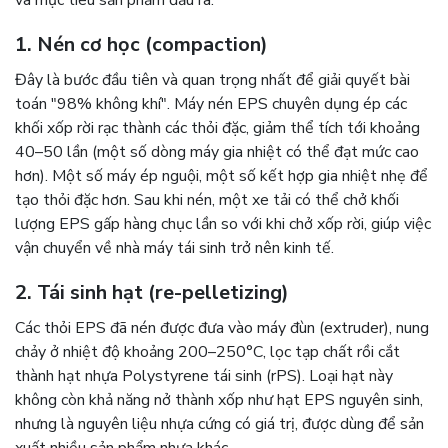
và mục tiêu sản phẩm đầu ra.
1. Nén cơ học (compaction)
Đây là bước đầu tiên và quan trọng nhất để giải quyết bài
toán "98% không khí". Máy nén EPS chuyên dụng ép các
khối xốp rời rạc thành các thỏi đặc, giảm thể tích tới khoảng
40–50 lần (một số dòng máy gia nhiệt có thể đạt mức cao
hơn). Một số máy ép nguội, một số kết hợp gia nhiệt nhẹ để
tạo thỏi đặc hơn. Sau khi nén, một xe tải có thể chở khối
lượng EPS gấp hàng chục lần so với khi chở xốp rời, giúp việc
vận chuyển về nhà máy tái sinh trở nên kinh tế.
2. Tái sinh hạt (re-pelletizing)
Các thỏi EPS đã nén được đưa vào máy đùn (extruder), nung
chảy ở nhiệt độ khoảng 200–250°C, lọc tạp chất rồi cắt
thành hạt nhựa Polystyrene tái sinh (rPS). Loại hạt này
không còn khả năng nở thành xốp như hạt EPS nguyên sinh,
nhưng là nguyên liệu nhựa cứng có giá trị, được dùng để sản