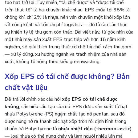
tạo hạt trở lại. Tuy nhiên, "tái chế được" và "được tái chế
trên thực tế" là hai chuyện khác nhau. EPS chứa tới 98% là
không khí, chỉ 2% là nhựa, nên vận chuyển một khối xốp lớn
rất cồng kềnh và tốn chi phí logistics — đó là rào cản thực
sự khiến tỷ lệ thu gom còn thấp. Bài viết này, từ góc nhìn của
một nhà máy sản xuất EPS trực tiếp với hơn 18 năm kinh
nghiệm, sẽ giải thích trung thực cơ chế tái chế, cách thu gom
— xử lý đúng, xu hướng ngành và trách nhiệm của nhà sản
xuất, không tô hồng theo kiểu greenwashing.
Xốp EPS có tái chế được không? Bản
chất vật liệu
Để trả lời chính xác câu hỏi
xốp EPS có tái chế được
không
, cần hiểu cấu tạo của nó. EPS được sản xuất từ hạt
nhựa Polystyrene (PS) ngậm chất tạo nở pentan, sau đó
được nung nở ra thành các hạt xốp tròn rồi định hình trong
khuôn. Vì Polystyrene là
nhựa nhiệt dẻo (thermoplastic)
— loại nhựa có thể nung chảy và làm nguội nhiều lần mà