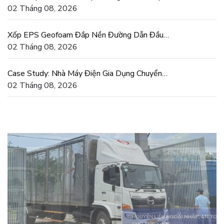
Tiết Kiệm Điện Thật
02 Tháng 08, 2026
Xốp EPS Geofoam Đắp Nền Đường Dẫn Đầu
Cầu Chống Lún Lệch
02 Tháng 08, 2026
Case Study: Nhà Máy Điện Gia Dụng Chuyển
Sang Khuôn Xốp EPS
02 Tháng 08, 2026
SẢN PHẨM ĐA DẠNG, ĐÁP ỨNG MỌI