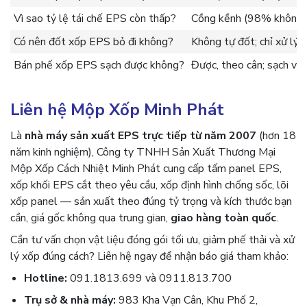
Vì sao tỷ lệ tái chế EPS còn thấp?
Cồng kềnh (98% không kh
Có nên đốt xốp EPS bỏ đi không?
Không tự đốt; chỉ xử lý ở
Bán phế xốp EPS sạch được không?
Được, theo cân; sạch và 
Liên hệ Mộp Xốp Minh Phát
Là
nhà máy sản xuất EPS trực tiếp từ năm 2007
(hơn 18
năm kinh nghiệm), Công ty TNHH Sản Xuất Thương Mại
Mộp Xốp Cách Nhiệt Minh Phát cung cấp tấm panel EPS,
xốp khối EPS cắt theo yêu cầu, xốp định hình chống sốc, lõi
xốp panel — sản xuất theo đúng tỷ trọng và kích thước bạn
cần, giá gốc không qua trung gian,
giao hàng toàn quốc
.
Cần tư vấn chọn vật liệu đóng gói tối ưu, giảm phế thải và xử
lý xốp đúng cách? Liên hệ ngay để nhận báo giá tham khảo:
Hotline:
091.1813.699 và 0911.813.700
Trụ sở & nhà máy:
983 Kha Vạn Cân, Khu Phố 2,