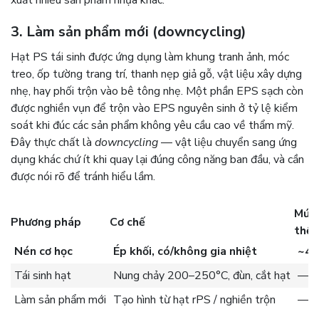
xuất nhiều sản phẩm nhựa khác.
3. Làm sản phẩm mới (downcycling)
Hạt PS tái sinh được ứng dụng làm khung tranh ảnh, móc
treo, ốp tường trang trí, thanh nẹp giả gỗ, vật liệu xây dựng
nhẹ, hay phối trộn vào bê tông nhẹ. Một phần EPS sạch còn
được nghiền vụn để trộn vào EPS nguyên sinh ở tỷ lệ kiểm
soát khi đúc các sản phẩm không yêu cầu cao về thẩm mỹ.
Đây thực chất là
downcycling
— vật liệu chuyển sang ứng
dụng khác chứ ít khi quay lại đúng công năng ban đầu, và cần
được nói rõ để tránh hiểu lầm.
Mức
Phương pháp
Cơ chế
thể 
Nén cơ học
Ép khối, có/không gia nhiệt
~40
Tái sinh hạt
Nung chảy 200–250°C, đùn, cắt hạt
—
Làm sản phẩm mới
Tạo hình từ hạt rPS / nghiền trộn
—