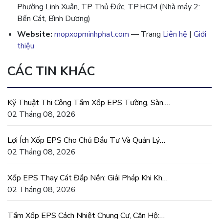
Phường Linh Xuân, TP Thủ Đức, TP.HCM (Nhà máy 2:
Bến Cát, Bình Dương)
Website:
mopxopminhphat.com
— Trang
Liên hệ
|
Giới
thiệu
CÁC TIN KHÁC
Kỹ Thuật Thi Công Tấm Xốp EPS Tường, Sàn,
Mái Đúng Chuẩn
02 Tháng 08, 2026
Lợi Ích Xốp EPS Cho Chủ Đầu Tư Và Quản Lý
Dự Án Xây Dựng
02 Tháng 08, 2026
Xốp EPS Thay Cát Đắp Nền: Giải Pháp Khi Khan
Hiếm Cát San Lấp
02 Tháng 08, 2026
Tấm Xốp EPS Cách Nhiệt Chung Cư, Căn Hộ: