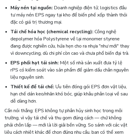
Máy nén tại nguồn:
Doanh nghiệp điện tử, logistics đầu
tư máy nén EPS ngay tại kho để biến phế xốp thành thỏi
đặc có giá trị thương mại.
Tái chế hóa học (chemical recycling):
Công nghệ
depolymer hóa Polystyrene về lại monomer styrene
đang được nghiên cứu, hứa hẹn cho ra nhựa "như mới" thay
vì downcycling, dù chi phí còn cao và chưa phổ biến đại trà.
EPS phối hạt tái sinh:
Một số nhà sản xuất đưa tỷ lệ
rPS có kiểm soát vào sản phẩm để giảm dấu chân nguyên
liệu nguyên sinh.
Thiết kế để tái chế:
Ưu tiên đóng gói EPS đơn vật liệu,
hạn chế dán keo/nhãn khó bóc, giúp khâu phân loại về sau
dễ dàng hơn.
Cần nói thẳng: EPS không tự phân hủy sinh học trong môi
trường, vì vậy tái chế và thu gom đúng cách — chứ không
phải chôn lấp — mới là lời giải bền vững. So sánh với các vật
liệu cách nhiệt khác để chọn đúng nhu cầu, bạn có thể xem