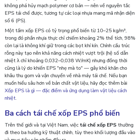
không phá hủy mạch polymer cơ bản — nên về nguyên tắc
EPS tái chế được, tương tự các loại nhựa mang mã nhận diện
số 6 (PS).
Một tấm xốp EPS có tỷ trọng phổ biến từ 10–25 kg/m³,
trong đó phần nhựa thực chỉ chiếm khoảng 2% thể tích, 98%
còn lại là không khí giữ trong các bọt khí kín. Chính cấu trúc
rỗng này tạo nên khả năng cách nhiệt vượt trội (hệ số dẫn
nhiệt λ chỉ khoảng 0,032–0,038 W/mK) nhưng đồng thời
cũng là lý do khiến EPS "nhẹ mà to" — gây khó khăn cho
khâu thu gom và vận chuyển về nhà máy tái chế. Nếu bạn
muốn hiểu sâu hơn về bản chất vật liệu, hãy đọc thêm bài
Xốp EPS là gì — đặc điểm và ứng dụng làm vật liệu cách
nhiệt
.
Ba cách tái chế xốp EPS phổ biến
Trên thế giới và tại Việt Nam, việc
tái chế xốp EPS
thường
đi theo ba hướng kỹ thuật chính, tùy theo khối lượng đầu vào