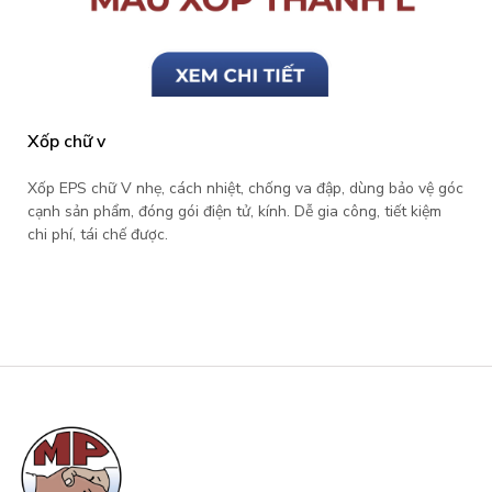
hữ v
Xốp ch
S chữ V nhẹ, cách nhiệt, chống va đập, dùng bảo vệ góc
Xốp EPS
ản phẩm, đóng gói điện tử, kính. Dễ gia công, tiết kiệm
cạnh sản
, tái chế được.
chi phí,