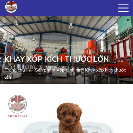
KHAY XỐP KÍCH THƯỚC LỚN
Trang chủ
Sản phẩm
Xốp định hình
Khay xốp kích thước
lớn