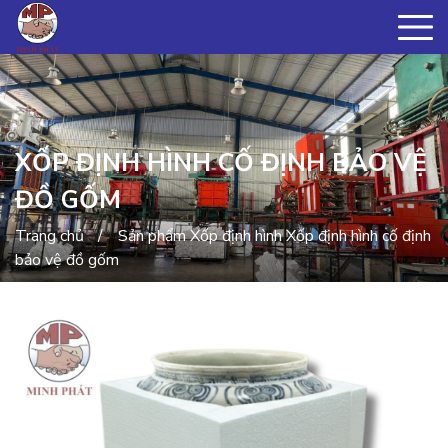
XỐP ĐỊNH HÌNH CỐ ĐỊNH BẢO VỆ
ĐỒ GỐM
Trang chủ
Sản phẩm
Xốp định hình
Xốp định hình cố định
bảo vệ đồ gốm