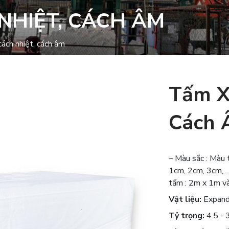
NHIỆT, CÁCH ÂM
ách nhiệt, cách âm
Tấm X
Cách
– Màu sắc : Màu
1cm, 2cm, 3cm, 
tấm : 2m x 1m v
Vật liệu:
Expand
Tỷ trọng:
4.5 - 