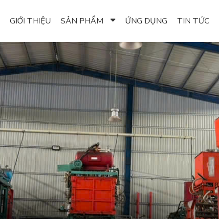
GIỚI THIỆU
SẢN PHẨM
ỨNG DỤNG
TIN TỨC