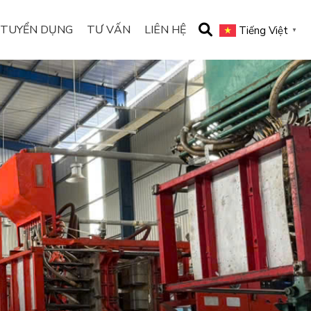
TUYỂN DỤNG
TƯ VẤN
LIÊN HỆ
Tiếng Việt
▼