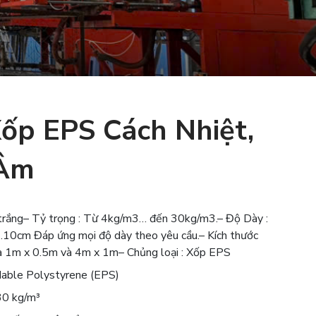
ốp EPS Cách Nhiệt,
 Âm
 trắng– Tỷ trọng : Từ 4kg/m3… đến 30kg/m3.– Độ Dày :
…10cm Đáp ứng mọi độ dày theo yêu cầu.– Kích thước
à 1m x 0.5m và 4m x 1m– Chủng loại : Xốp EPS
able Polystyrene (EPS)
30 kg/m³