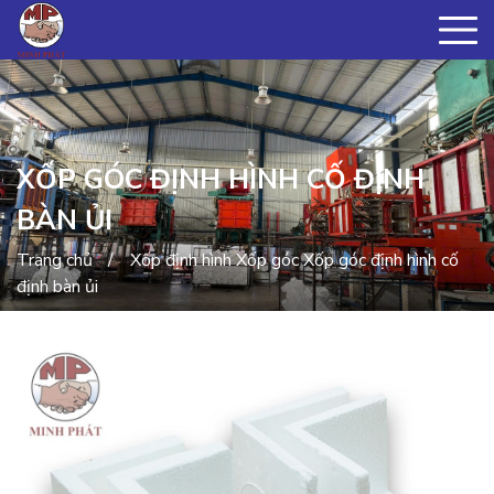
XỐP GÓC ĐỊNH HÌNH CỐ ĐỊNH
BÀN ỦI
Trang chủ
Xốp định hình
Xốp góc
Xốp góc định hình cố
định bàn ủi