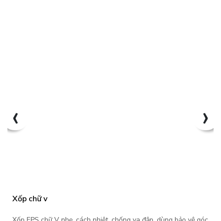
‹
›
Xốp chữ v
Xốp EPS chữ V nhẹ, cách nhiệt, chống va đập, dùng bảo vệ góc