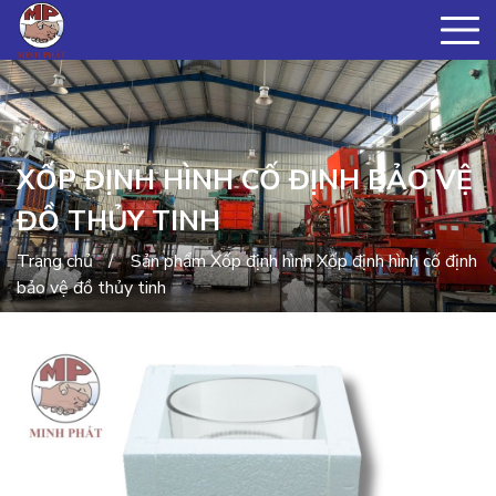
XỐP ĐỊNH HÌNH CỐ ĐỊNH BẢO VỆ
ĐỒ THỦY TINH
Trang chủ
Sản phẩm
Xốp định hình
Xốp định hình cố định
bảo vệ đồ thủy tinh