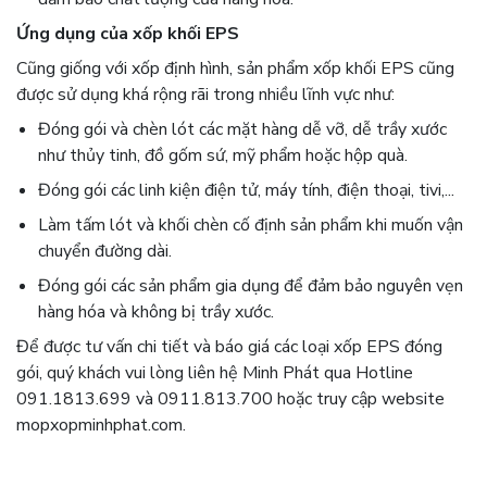
Ứng dụng của xốp khối EPS
Cũng giống với xốp định hình, sản phẩm xốp khối EPS cũng
được sử dụng khá rộng rãi trong nhiều lĩnh vực như:
Đóng gói và chèn lót các mặt hàng dễ vỡ, dễ trầy xước
như thủy t
inh, đồ gốm sứ, mỹ phẩm hoặc hộp quà.
Đóng gói các linh kiện điện tử, máy tính, điện thoại, tivi,...
Làm tấm lót và khối chèn cố định sản phẩm khi muốn vận
chuyển đường dài.
Đóng g
ói các sản phẩm gia dụng để đảm bảo nguyên vẹn
hàng hóa và không bị trầy xước.
Để được tư vấn chi tiết và báo giá các loại xốp EPS đóng
gói, quý khách vui lòng liên hệ Minh Phát qua Hotline
091.1813.699 và 0911.813.700 hoặc truy cập website
mopxopminhphat.com.