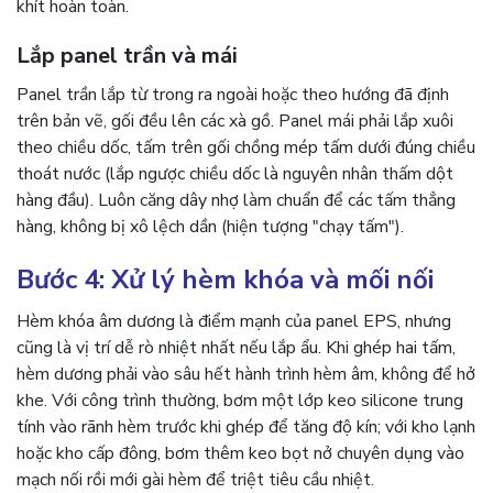
khít hoàn toàn.
Lắp panel trần và mái
Panel trần lắp từ trong ra ngoài hoặc theo hướng đã định
trên bản vẽ, gối đều lên các xà gồ. Panel mái phải lắp xuôi
theo chiều dốc, tấm trên gối chồng mép tấm dưới đúng chiều
thoát nước (lắp ngược chiều dốc là nguyên nhân thấm dột
hàng đầu). Luôn căng dây nhợ làm chuẩn để các tấm thẳng
hàng, không bị xô lệch dần (hiện tượng "chạy tấm").
Bước 4: Xử lý hèm khóa và mối nối
Hèm khóa âm dương là điểm mạnh của panel EPS, nhưng
cũng là vị trí dễ rò nhiệt nhất nếu lắp ẩu. Khi ghép hai tấm,
hèm dương phải vào sâu hết hành trình hèm âm, không để hở
khe. Với công trình thường, bơm một lớp keo silicone trung
tính vào rãnh hèm trước khi ghép để tăng độ kín; với kho lạnh
hoặc kho cấp đông, bơm thêm keo bọt nở chuyên dụng vào
mạch nối rồi mới gài hèm để triệt tiêu cầu nhiệt.