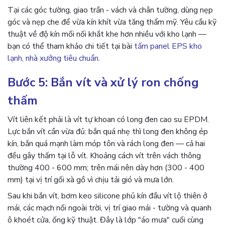
Tại các góc tường, giao trần - vách và chân tường, dùng nẹp
góc và nẹp che để vừa kín khít vừa tăng thẩm mỹ. Yêu cầu kỹ
thuật về độ kín mối nối khắt khe hơn nhiều với kho lạnh —
bạn có thể tham khảo chi tiết tại bài
tấm panel EPS kho
lạnh, nhà xưởng tiêu chuẩn
.
Bước 5: Bắn vít và xử lý ron chống
thấm
Vít liên kết phải là vít tự khoan có long đen cao su EPDM.
Lực bắn vít cần vừa đủ: bắn quá nhẹ thì long đen không ép
kín, bắn quá mạnh làm móp tôn và rách long đen — cả hai
đều gây thấm tại lỗ vít. Khoảng cách vít trên vách thông
thường 400 - 600 mm; trên mái nên dày hơn (300 - 400
mm) tại vị trí gối xà gồ vì chịu tải gió và mưa lớn.
Sau khi bắn vít, bơm keo silicone phủ kín đầu vít lộ thiên ở
mái, các mạch nối ngoài trời, vị trí giao mái - tường và quanh
ô khoét cửa, ống kỹ thuật. Đây là lớp "áo mưa" cuối cùng