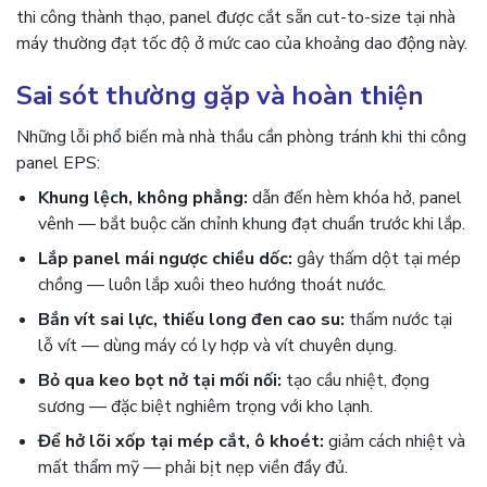
thi công thành thạo, panel được cắt sẵn cut-to-size tại nhà
máy thường đạt tốc độ ở mức cao của khoảng dao động này.
Sai sót thường gặp và hoàn thiện
Những lỗi phổ biến mà nhà thầu cần phòng tránh khi thi công
panel EPS:
Khung lệch, không phẳng:
dẫn đến hèm khóa hở, panel
vênh — bắt buộc căn chỉnh khung đạt chuẩn trước khi lắp.
Lắp panel mái ngược chiều dốc:
gây thấm dột tại mép
chồng — luôn lắp xuôi theo hướng thoát nước.
Bắn vít sai lực, thiếu long đen cao su:
thấm nước tại
lỗ vít — dùng máy có ly hợp và vít chuyên dụng.
Bỏ qua keo bọt nở tại mối nối:
tạo cầu nhiệt, đọng
sương — đặc biệt nghiêm trọng với kho lạnh.
Để hở lõi xốp tại mép cắt, ô khoét:
giảm cách nhiệt và
mất thẩm mỹ — phải bịt nẹp viền đầy đủ.