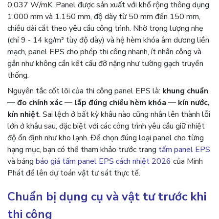
0,037 W/mK. Panel được sản xuất với khổ rộng thông dụng
1.000 mm và 1.150 mm, độ dày từ 50 mm đến 150 mm,
chiều dài cắt theo yêu cầu công trình. Nhờ trọng lượng nhẹ
(chỉ 9 - 14 kg/m² tùy độ dày) và hệ hèm khóa âm dương liền
mạch, panel EPS cho phép thi công nhanh, ít nhân công và
gần như không cần kết cấu đỡ nặng như tường gạch truyền
thống.
Nguyên tắc cốt lõi của thi công panel EPS là:
khung chuẩn
— đo chính xác — lắp đúng chiều hèm khóa — kín nước,
kín nhiệt
. Sai lệch ở bất kỳ khâu nào cũng nhân lên thành lỗi
lớn ở khâu sau, đặc biệt với các công trình yêu cầu giữ nhiệt
độ ổn định như kho lạnh. Để chọn đúng loại panel cho từng
hạng mục, bạn có thể tham khảo trước trang
tấm panel EPS
và bảng
báo giá tấm panel EPS cách nhiệt 2026
của Minh
Phát để lên dự toán vật tư sát thực tế.
Chuẩn bị dụng cụ và vật tư trước khi
thi công