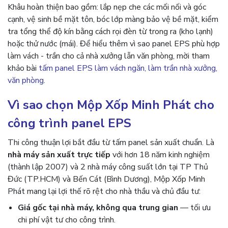
Khâu hoàn thiện bao gồm: lắp nẹp che các mối nối và góc
cạnh, vệ sinh bề mặt tôn, bóc lớp màng bảo vệ bề mặt, kiểm
tra tổng thể độ kín bằng cách rọi đèn từ trong ra (kho lạnh)
hoặc thử nước (mái). Để hiểu thêm vì sao panel EPS phù hợp
làm vách - trần cho cả nhà xưởng lẫn văn phòng, mời tham
khảo bài
tấm panel EPS làm vách ngăn, làm trần nhà xưởng,
văn phòng
.
Vì sao chọn Mộp Xốp Minh Phát cho
công trình panel EPS
Thi công thuận lợi bắt đầu từ tấm panel sản xuất chuẩn. Là
nhà máy sản xuất trực tiếp
với hơn 18 năm kinh nghiệm
(thành lập 2007) và 2 nhà máy công suất lớn tại TP Thủ
Đức (TP.HCM) và Bến Cát (Bình Dương), Mộp Xốp Minh
Phát mang lại lợi thế rõ rệt cho nhà thầu và chủ đầu tư:
Giá gốc tại nhà máy, không qua trung gian
— tối ưu
chi phí vật tư cho công trình.