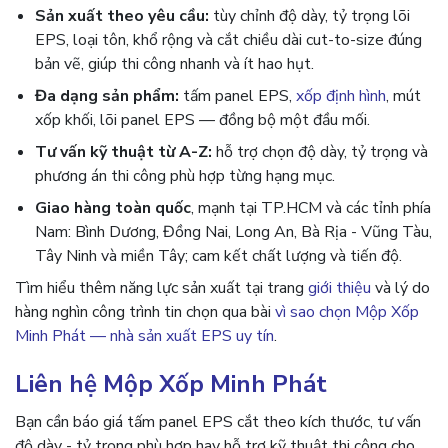
Sản xuất theo yêu cầu:
tùy chỉnh độ dày, tỷ trọng lõi
EPS, loại tôn, khổ rộng và cắt chiều dài cut-to-size đúng
bản vẽ, giúp thi công nhanh và ít hao hụt.
Đa dạng sản phẩm:
tấm panel EPS,
xốp định hình
, mút
xốp khối, lõi panel EPS — đồng bộ một đầu mối.
Tư vấn kỹ thuật từ A-Z:
hỗ trợ chọn độ dày, tỷ trọng và
phương án thi công phù hợp từng hạng mục.
Giao hàng toàn quốc
, mạnh tại TP.HCM và các tỉnh phía
Nam: Bình Dương, Đồng Nai, Long An, Bà Rịa - Vũng Tàu,
Tây Ninh và miền Tây; cam kết chất lượng và tiến độ.
Tìm hiểu thêm năng lực sản xuất tại trang
giới thiệu
và lý do
hàng nghìn công trình tin chọn qua bài
vì sao chọn Mộp Xốp
Minh Phát — nhà sản xuất EPS uy tín
.
Liên hệ Mộp Xốp Minh Phát
Bạn cần báo giá tấm panel EPS cắt theo kích thước, tư vấn
độ dày - tỷ trọng phù hợp hay hỗ trợ kỹ thuật thi công cho