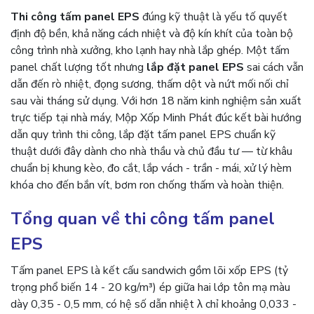
Thi công tấm panel EPS
đúng kỹ thuật là yếu tố quyết
định độ bền, khả năng cách nhiệt và độ kín khít của toàn bộ
công trình nhà xưởng, kho lạnh hay nhà lắp ghép. Một tấm
panel chất lượng tốt nhưng
lắp đặt panel EPS
sai cách vẫn
dẫn đến rò nhiệt, đọng sương, thấm dột và nứt mối nối chỉ
sau vài tháng sử dụng. Với hơn 18 năm kinh nghiệm sản xuất
trực tiếp tại nhà máy, Mộp Xốp Minh Phát đúc kết bài hướng
dẫn quy trình thi công, lắp đặt tấm panel EPS chuẩn kỹ
thuật dưới đây dành cho nhà thầu và chủ đầu tư — từ khâu
chuẩn bị khung kèo, đo cắt, lắp vách - trần - mái, xử lý hèm
khóa cho đến bắn vít, bơm ron chống thấm và hoàn thiện.
Tổng quan về thi công tấm panel
EPS
Tấm panel EPS là kết cấu sandwich gồm lõi xốp EPS (tỷ
trọng phổ biến 14 - 20 kg/m³) ép giữa hai lớp tôn mạ màu
dày 0,35 - 0,5 mm, có hệ số dẫn nhiệt λ chỉ khoảng 0,033 -