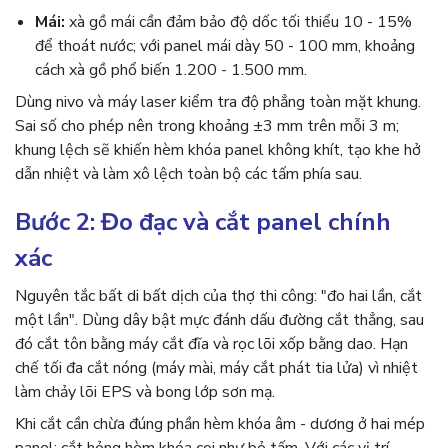
Mái:
xà gồ mái cần đảm bảo độ dốc tối thiểu 10 - 15%
để thoát nước; với panel mái dày 50 - 100 mm, khoảng
cách xà gồ phổ biến 1.200 - 1.500 mm.
Dùng nivo và máy laser kiểm tra độ phẳng toàn mặt khung.
Sai số cho phép nên trong khoảng ±3 mm trên mỗi 3 m;
khung lệch sẽ khiến hèm khóa panel không khít, tạo khe hở
dẫn nhiệt và làm xô lệch toàn bộ các tấm phía sau.
Bước 2: Đo đạc và cắt panel chính
xác
Nguyên tắc bất di bất dịch của thợ thi công: "đo hai lần, cắt
một lần". Dùng dây bật mực đánh dấu đường cắt thẳng, sau
đó cắt tôn bằng máy cắt đĩa và rọc lõi xốp bằng dao. Hạn
chế tối đa cắt nóng (máy mài, máy cắt phát tia lửa) vì nhiệt
làm chảy lõi EPS và bong lớp sơn mạ.
Khi cắt cần chừa đúng phần hèm khóa âm - dương ở hai mép