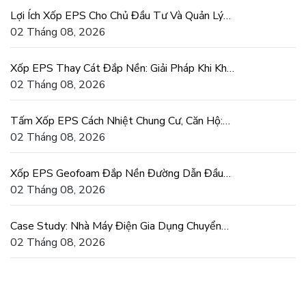
Lợi Ích Xốp EPS Cho Chủ Đầu Tư Và Quản Lý
Dự Án Xây Dựng
02 Tháng 08, 2026
Xốp EPS Thay Cát Đắp Nền: Giải Pháp Khi Khan
Hiếm Cát San Lấp
02 Tháng 08, 2026
Tấm Xốp EPS Cách Nhiệt Chung Cư, Căn Hộ:
Tiết Kiệm Điện Thật
02 Tháng 08, 2026
Xốp EPS Geofoam Đắp Nền Đường Dẫn Đầu
Cầu Chống Lún Lệch
02 Tháng 08, 2026
Case Study: Nhà Máy Điện Gia Dụng Chuyển
Sang Khuôn Xốp EPS
02 Tháng 08, 2026