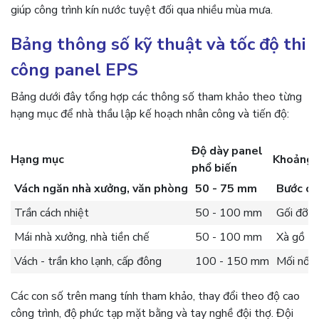
giúp công trình kín nước tuyệt đối qua nhiều mùa mưa.
Bảng thông số kỹ thuật và tốc độ thi
công panel EPS
Bảng dưới đây tổng hợp các thông số tham khảo theo từng
hạng mục để nhà thầu lập kế hoạch nhân công và tiến độ:
Độ dày panel
Hạng mục
Khoảng c
phổ biến
Vách ngăn nhà xưởng, văn phòng
50 - 75 mm
Bước cộ
Trần cách nhiệt
50 - 100 mm
Gối đỡ 
Mái nhà xưởng, nhà tiền chế
50 - 100 mm
Xà gồ 1
Vách - trần kho lạnh, cấp đông
100 - 150 mm
Mối nối 
Các con số trên mang tính tham khảo, thay đổi theo độ cao
công trình, độ phức tạp mặt bằng và tay nghề đội thợ. Đội