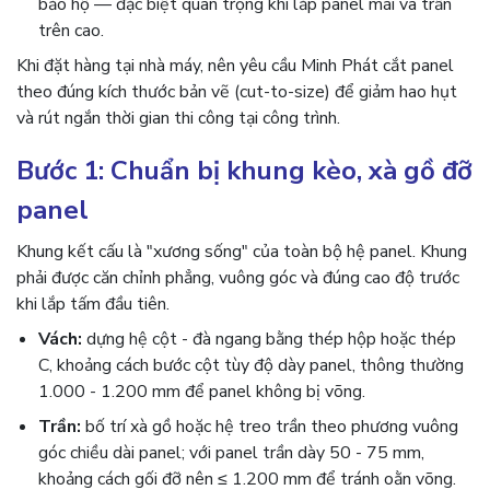
bảo hộ — đặc biệt quan trọng khi lắp panel mái và trần
trên cao.
Khi đặt hàng tại nhà máy, nên yêu cầu Minh Phát cắt panel
theo đúng kích thước bản vẽ (cut-to-size) để giảm hao hụt
và rút ngắn thời gian thi công tại công trình.
Bước 1: Chuẩn bị khung kèo, xà gồ đỡ
panel
Khung kết cấu là "xương sống" của toàn bộ hệ panel. Khung
phải được căn chỉnh phẳng, vuông góc và đúng cao độ trước
khi lắp tấm đầu tiên.
Vách:
dựng hệ cột - đà ngang bằng thép hộp hoặc thép
C, khoảng cách bước cột tùy độ dày panel, thông thường
1.000 - 1.200 mm để panel không bị võng.
Trần:
bố trí xà gồ hoặc hệ treo trần theo phương vuông
góc chiều dài panel; với panel trần dày 50 - 75 mm,
khoảng cách gối đỡ nên ≤ 1.200 mm để tránh oằn võng.