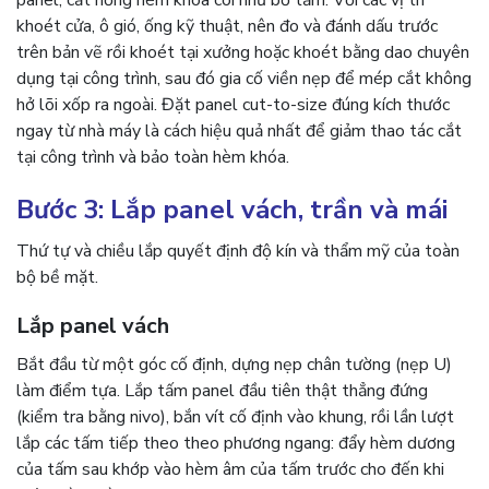
panel; cắt hỏng hèm khóa coi như bỏ tấm. Với các vị trí
khoét cửa, ô gió, ống kỹ thuật, nên đo và đánh dấu trước
trên bản vẽ rồi khoét tại xưởng hoặc khoét bằng dao chuyên
dụng tại công trình, sau đó gia cố viền nẹp để mép cắt không
hở lõi xốp ra ngoài. Đặt panel cut-to-size đúng kích thước
ngay từ nhà máy là cách hiệu quả nhất để giảm thao tác cắt
tại công trình và bảo toàn hèm khóa.
Bước 3: Lắp panel vách, trần và mái
Thứ tự và chiều lắp quyết định độ kín và thẩm mỹ của toàn
bộ bề mặt.
Lắp panel vách
Bắt đầu từ một góc cố định, dựng nẹp chân tường (nẹp U)
làm điểm tựa. Lắp tấm panel đầu tiên thật thẳng đứng
(kiểm tra bằng nivo), bắn vít cố định vào khung, rồi lần lượt
lắp các tấm tiếp theo theo phương ngang: đẩy hèm dương
của tấm sau khớp vào hèm âm của tấm trước cho đến khi