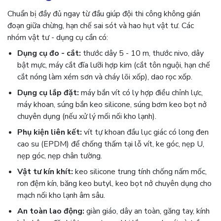
Chuẩn bị đầy đủ ngay từ đầu giúp đội thi công không gián
đoạn giữa chừng, hạn chế sai sót và hao hụt vật tư. Các
nhóm vật tư - dụng cụ cần có:
Dụng cụ đo - cắt:
thước dây 5 - 10 m, thước nivo, dây
bật mực, máy cắt đĩa lưỡi hợp kim (cắt tôn nguội, hạn chế
cắt nóng làm xém sơn và cháy lõi xốp), dao rọc xốp.
Dụng cụ lắp đặt:
máy bắn vít có ly hợp điều chỉnh lực,
máy khoan, súng bắn keo silicone, súng bơm keo bọt nở
chuyên dụng (nếu xử lý mối nối kho lạnh).
Phụ kiện liên kết:
vít tự khoan đầu lục giác có long đen
cao su (EPDM) để chống thấm tại lỗ vít, ke góc, nẹp U,
nẹp góc, nẹp chân tường.
Vật tư kín khít:
keo silicone trung tính chống nấm mốc,
ron đệm kín, băng keo butyl, keo bọt nở chuyên dụng cho
mạch nối kho lạnh âm sâu.
An toàn lao động:
giàn giáo, dây an toàn, găng tay, kính