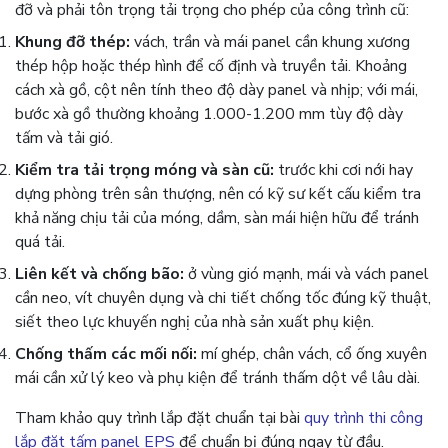
đỡ và phải tôn trọng tải trọng cho phép của công trình cũ:
Khung đỡ thép:
vách, trần và mái panel cần khung xương
thép hộp hoặc thép hình để cố định và truyền tải. Khoảng
cách xà gồ, cột nên tính theo độ dày panel và nhịp; với mái,
bước xà gồ thường khoảng 1.000-1.200 mm tùy độ dày
tấm và tải gió.
Kiểm tra tải trọng móng và sàn cũ:
trước khi cơi nới hay
dựng phòng trên sân thượng, nên có kỹ sư kết cấu kiểm tra
khả năng chịu tải của móng, dầm, sàn mái hiện hữu để tránh
quá tải.
Liên kết và chống bão:
ở vùng gió mạnh, mái và vách panel
cần neo, vít chuyên dụng và chi tiết chống tốc đúng kỹ thuật,
siết theo lực khuyến nghị của nhà sản xuất phụ kiện.
Chống thấm các mối nối:
mí ghép, chân vách, cổ ống xuyên
mái cần xử lý keo và phụ kiện để tránh thấm dột về lâu dài.
Tham khảo quy trình lắp đặt chuẩn tại bài
quy trình thi công
lắp đặt tấm panel EPS
để chuẩn bị đúng ngay từ đầu.