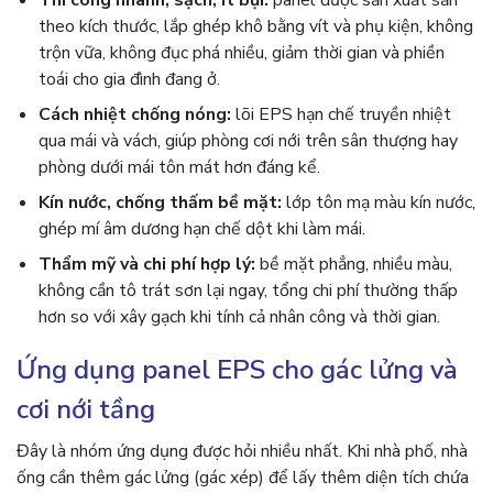
Thi công nhanh, sạch, ít bụi:
panel được sản xuất sẵn
theo kích thước, lắp ghép khô bằng vít và phụ kiện, không
trộn vữa, không đục phá nhiều, giảm thời gian và phiền
toái cho gia đình đang ở.
Cách nhiệt chống nóng:
lõi EPS hạn chế truyền nhiệt
qua mái và vách, giúp phòng cơi nới trên sân thượng hay
phòng dưới mái tôn mát hơn đáng kể.
Kín nước, chống thấm bề mặt:
lớp tôn mạ màu kín nước,
ghép mí âm dương hạn chế dột khi làm mái.
Thẩm mỹ và chi phí hợp lý:
bề mặt phẳng, nhiều màu,
không cần tô trát sơn lại ngay, tổng chi phí thường thấp
hơn so với xây gạch khi tính cả nhân công và thời gian.
Ứng dụng panel EPS cho gác lửng và
cơi nới tầng
Đây là nhóm ứng dụng được hỏi nhiều nhất. Khi nhà phố, nhà
ống cần thêm gác lửng (gác xép) để lấy thêm diện tích chứa