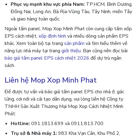
Phục vụ mạnh khu vực phía Nam:
TP.HCM, Bình Dương,
Đồng Nai, Long An, Bà Rịa-Vũng Tàu, Tây Ninh, miền Tây
và giao hàng toàn quốc.
Ngoài tấm panel, Mop Xop Minh Phat còn cung cấp tấm xốp
EPS cách nhiệt,
xốp định hình
và nhiều dòng sản phẩm EPS
khác. Xem toàn bộ tại trang
sản phẩm
và tìm hiểu thêm về
năng lực nhà máy tại trang
giới thiệu
. Bạn cũng nên đọc bài
báo giá tấm panel EPS cách nhiệt 2026
để dự trù ngân
sách.
Liên hệ Mop Xop Minh Phat
Để được tư vấn và báo giá tấm panel EPS cho nhà ở, gác
lửng, cơi nới và cải tạo dân dụng, vui lòng liên hệ Công ty
TNHH Sản Xuất Thương Mại Mop Xop Cách Nhiệt Minh
Phát:
Hotline:
091.1813.699 và 0911.813.700
Trụ sở & Nhà máy 1:
983 Kha Vạn Cân, Khu Phố 2,