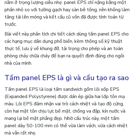
nằm ở trọng lượng siêu nhẹ: panel EPS chỉ nặng bằng một
phần nhỏ so với tường gạch hay sàn bê tông, nên không làm
tăng tải lên móng và kết cấu cũ vốn đã được tính toán từ
trước.
Bài viết này phân tích chi tiết cách dùng tấm panel EPS cho
các hạng mục dân dụng phổ biến, kèm thông số kỹ thuật
thực tế, lưu ý về khung đỡ, tải trọng cho phép và an toàn
phòng cháy chữa cháy để bạn ra quyết định đúng cho ngôi
nhà của mình.
Tấm panel EPS là gì và cấu tạo ra sao
Tấm panel EPS là loại tấm sandwich gồm lõi xốp EPS
(Expanded Polystyrene) được dán ép giữa hai lớp tôn mạ
màu. Lõi EPS đảm nhận vai trò cách nhiệt và tạo độ cứng,
còn hai mặt tôn chịu lực bề mặt, chống va đập, kín nước và
mang lại bề mặt phẳng đẹp. Nhờ cấu trúc này, một tấm
panel dày 50-100 mm có thể vừa làm vách, vừa cách nhiệt
mà vẫn rất nhẹ.