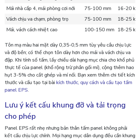
Mái nhà cấp 4, mái phòng cơi nới
75-100 mm
16-20 kg
Vách chịu va chạm, phòng trọ
75-100 mm
18-25 kg
Mái, vách cách nhiệt cao
100-150 mm
18-25 kg
Tôn mạ màu hai mặt dày 0,35-0,5 mm tùy yêu cầu chịu lực
và độ bền; có thể chọn tôn dày hơn cho mái và vách chịu va
đập. Khi tính số tấm, lấy chiều dài hạng mục chia cho khổ phủ
thực tế của panel (khổ rộng trừ phần gối mí), cộng thêm hao
hụt 3-5% cho cắt ghép và mí nối. Bạn xem thêm chi tiết kích
thước và cấu tạo tại bài
kích thước, quy cách và cấu tạo tấm
panel EPS
.
Lưu ý kết cấu khung đỡ và tải trọng
cho phép
Panel EPS rất nhẹ nhưng bản thân tấm panel không phải
kết cấu chịu lực chính. Mọi hạng mục dân dụng đều cần khung