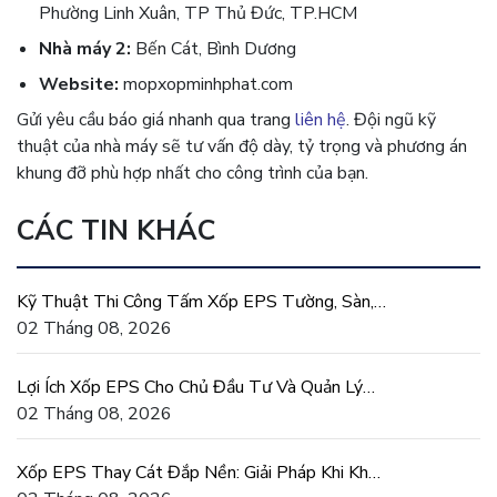
Phường Linh Xuân, TP Thủ Đức, TP.HCM
Nhà máy 2:
Bến Cát, Bình Dương
Website:
mopxopminhphat.com
Gửi yêu cầu báo giá nhanh qua trang
liên hệ
. Đội ngũ kỹ
thuật của nhà máy sẽ tư vấn độ dày, tỷ trọng và phương án
khung đỡ phù hợp nhất cho công trình của bạn.
CÁC TIN KHÁC
Kỹ Thuật Thi Công Tấm Xốp EPS Tường, Sàn,
Mái Đúng Chuẩn
02 Tháng 08, 2026
Lợi Ích Xốp EPS Cho Chủ Đầu Tư Và Quản Lý
Dự Án Xây Dựng
02 Tháng 08, 2026
Xốp EPS Thay Cát Đắp Nền: Giải Pháp Khi Khan