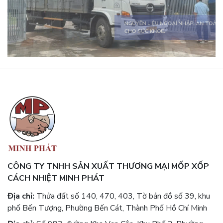
SẢN PHẨM ĐA DẠNG, ĐÁP ỨNG MỌI
NHU CẦU.
CÔNG TY TNHH SẢN XUẤT THƯƠNG MẠI MỐP XỐP
CÁCH NHIỆT MINH PHÁT
Địa chỉ:
Thửa đất số 140, 470, 403, Tờ bản đồ số 39, khu
phố Bến Tượng, Phường Bến Cát, Thành Phố Hồ Chí Minh