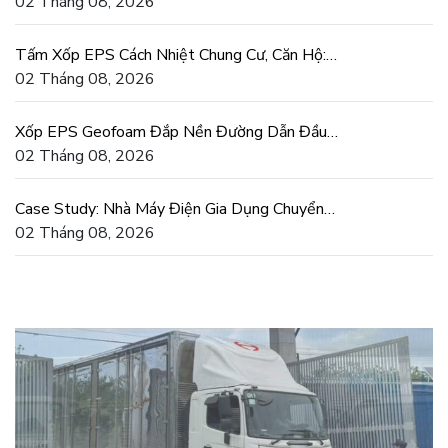
Hiếm Cát San Lấp
02 Tháng 08, 2026
Tấm Xốp EPS Cách Nhiệt Chung Cư, Căn Hộ:
Tiết Kiệm Điện Thật
02 Tháng 08, 2026
Xốp EPS Geofoam Đắp Nền Đường Dẫn Đầu
Cầu Chống Lún Lệch
02 Tháng 08, 2026
Case Study: Nhà Máy Điện Gia Dụng Chuyển
Sang Khuôn Xốp EPS
02 Tháng 08, 2026