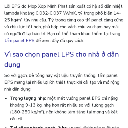
Lõi EPS do Mop Xop Minh Phat sản xuất có hệ số dẫn nhiệt
lambda khoảng 0,032-0,037 W/mK, tỷ trọng phổ biến 14-
25 kg/m³ tùy nhu cầu. Tỷ trọng càng cao thì panel càng cứng
và chịu lực tốt hơn, phù hợp cho vách chịu va chạm hay mái
có người đi lại bảo trì. Bạn có thể tham khảo thêm tại trang
tấm panel EPS
để xem đầy đủ quy cách.
Vì sao chọn panel EPS cho nhà ở dân
dụng
So với gạch, bê tông hay vật liệu truyền thống, tấm panel
EPS mang lại nhiều lợi ích thiết thực khi cải tạo và mở rộng
nhà dân dụng:
Trọng lượng nhẹ:
một mét vuông panel EPS chỉ nặng
khoảng 9-13 kg, nhẹ hơn rất nhiều so với tường gạch
(180-250 kg/m²), nên không làm tăng tải móng và kết
cấu cũ.