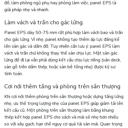
đồ, làm phòng ngủ phụ hay phòng làm việc, panel EPS là
giải pháp nhẹ và nhanh.
Làm vách và trần cho gác lửng
Panel EPS dày 50-75 mm rất phù hợp làm vách bao và trần
cho gác lửng. Vì nhẹ, panel không tạo thêm áp lực đáng kể
lên sàn gác và dầm đỡ. Tuy nhiên cần lưu ý: panel EPS làm
vách và trần chứ không thay thế sàn chịu lực. Mặt sàn gác
lửng để đi lại vẫn phải dùng kết cấu chịu lực riêng (sàn deck,
sàn gỗ trên dầm thép, hoặc sàn bê tông nhẹ) được kỹ sư
tính toán.
Cơi nới thêm tầng và phòng trên sân thượng
Khi cơi nới thêm phòng trên sân thượng hoặc dựng tầng lửng
nhẹ, ưu thế trọng lượng nhẹ của panel EPS giúp giảm tải lên
kết cấu cũ. Một phòng trên sân thượng làm bằng khung
thép kết hợp panel EPS cho vách và mái sẽ nhẹ hơn nhiều
so với xây gạch, hạn chế nguy cơ quá tải sàn mái. Quan trọng