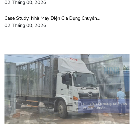
Cầu Chống Lún Lệch
02 Tháng 08, 2026
Case Study: Nhà Máy Điện Gia Dụng Chuyển
Sang Khuôn Xốp EPS
02 Tháng 08, 2026
SẢN PHẨM ĐA DẠNG, ĐÁP ỨNG MỌI
NHU CẦU.