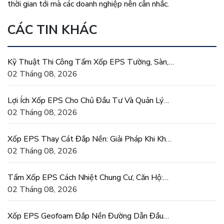
thời gian tới mà các doanh nghiệp nên cân nhắc.
CÁC TIN KHÁC
Kỹ Thuật Thi Công Tấm Xốp EPS Tường, Sàn,
Mái Đúng Chuẩn
02 Tháng 08, 2026
Lợi Ích Xốp EPS Cho Chủ Đầu Tư Và Quản Lý
Dự Án Xây Dựng
02 Tháng 08, 2026
Xốp EPS Thay Cát Đắp Nền: Giải Pháp Khi Khan
Hiếm Cát San Lấp
02 Tháng 08, 2026
Tấm Xốp EPS Cách Nhiệt Chung Cư, Căn Hộ:
Tiết Kiệm Điện Thật
02 Tháng 08, 2026
Xốp EPS Geofoam Đắp Nền Đường Dẫn Đầu