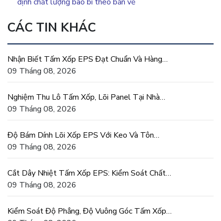
định chất lượng bao bì theo bản vẽ
CÁC TIN KHÁC
Nhận Biết Tấm Xốp EPS Đạt Chuẩn Và Hàng
Trôi Nổi Kém Chất Lượng
09 Tháng 08, 2026
Nghiệm Thu Lô Tấm Xốp, Lõi Panel Tại Nhà
Máy Khách Hàng
09 Tháng 08, 2026
Độ Bám Dính Lõi Xốp EPS Với Keo Và Tôn
Trong Tấm Panel
09 Tháng 08, 2026
Cắt Dây Nhiệt Tấm Xốp EPS: Kiểm Soát Chất
Lượng Mặt Cắt
09 Tháng 08, 2026
Kiểm Soát Độ Phẳng, Độ Vuông Góc Tấm Xốp