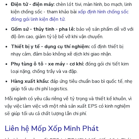
Điện tử - điện máy:
chèn lót tivi, màn hình, bo mạch, linh
kiện chống sốc - tham khảo bài
xốp định hình chống sốc
đóng gói linh kiện điện tử
.
Gốm sứ - thủy tinh - pha lê:
bảo vệ sản phẩm dễ vỡ với
độ ôm cao, giảm tỷ lệ bể vỡ khi vận chuyển.
Thiết bị y tế - dụng cụ thí nghiệm:
cố định thiết bị
nhạy cảm, đảm bảo không xê dịch khi giao nhận.
Phụ tùng ô tô - xe máy - cơ khí:
đóng gói chi tiết kim
loại nặng, chống trầy và va đập.
Hàng xuất khẩu:
đáp ứng tiêu chuẩn bao bì quốc tế, nhẹ
giúp tối ưu chi phí logistics.
Mỗi ngành có yêu cầu riêng về tỷ trọng và thiết kế khuôn, vì
vậy việc làm việc với một nhà sản xuất EPS có kinh nghiệm
sẽ giúp tối ưu cả chất lượng lẫn chi phí.
Liên hệ Mốp Xốp Minh Phát