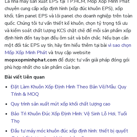
Là nhà máy sản xuất EPS tại TP.HCM, Mốp Xốp Minh Phát
chuyên cung cấp xốp định hình (xốp đúc khuôn EPS), xốp
khối, tấm panel EPS và lõi panel cho doanh nghiệp trên toàn
quốc. Chúng tôi tư vấn thiết kế khuôn, chọn tỷ trọng tối ưu
và kiểm soát chất lượng KCS chặt chẽ để mỗi sản phẩm xốp
định hình đến tay bạn đều ôm sát và bền chắc. Nếu bạn cần
một đối tác EPS uy tín, hãy tìm hiểu thêm tại bài
vì sao chọn
Mốp Xốp Minh Phát
và truy cập website
mopxopminhphat.com
để được tư vấn giải pháp đóng gói
phù hợp nhất cho sản phẩm của bạn.
Bài viết liên quan
Đặt Làm Khuôn Xốp Định Hình Theo Bản Vẽ/Mẫu: Quy
Trình & MOQ
Quy trình sản xuất mút xốp khối chất lượng cao
Bảo Trì Khuôn Đúc Xốp Định Hình: Vệ Sinh Lỗ Hơi, Tuổi
Thọ
Đầu tư máy móc khuôn đúc xốp định hình: thiết bị quyết