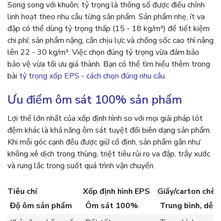
Song song với khuôn, tỷ trọng là thông số được điều chỉnh
linh hoạt theo nhu cầu từng sản phẩm. Sản phẩm nhẹ, ít va
đập có thể dùng tỷ trọng thấp (15 - 18 kg/m³) để tiết kiệm
chi phí; sản phẩm nặng, cần chịu lực và chống sốc cao thì nâng
lên 22 - 30 kg/m³. Việc chọn đúng tỷ trọng vừa đảm bảo
bảo vệ vừa tối ưu giá thành. Bạn có thể tìm hiểu thêm trong
bài
tỷ trọng xốp EPS - cách chọn đúng nhu cầu
.
Ưu điểm ôm sát 100% sản phẩm
Lợi thế lớn nhất của xốp định hình so với mọi giải pháp lót
đệm khác là khả năng ôm sát tuyệt đối biên dạng sản phẩm.
Khi mỗi góc cạnh đều được giữ cố định, sản phẩm gần như
không xê dịch trong thùng, triệt tiêu rủi ro va đập, trầy xước
và rung lắc trong suốt quá trình vận chuyển.
Tiêu chí
Xốp định hình EPS
Giấy/carton chèn
Độ ôm sản phẩm
Ôm sát 100%
Trung bình, dễ x