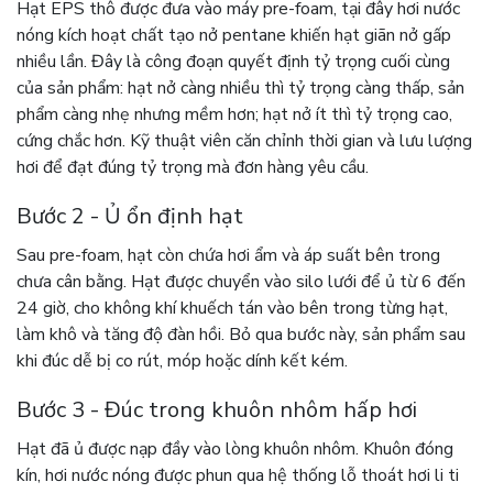
Hạt EPS thô được đưa vào máy pre-foam, tại đây hơi nước
nóng kích hoạt chất tạo nở pentane khiến hạt giãn nở gấp
nhiều lần. Đây là công đoạn quyết định tỷ trọng cuối cùng
của sản phẩm: hạt nở càng nhiều thì tỷ trọng càng thấp, sản
phẩm càng nhẹ nhưng mềm hơn; hạt nở ít thì tỷ trọng cao,
cứng chắc hơn. Kỹ thuật viên căn chỉnh thời gian và lưu lượng
hơi để đạt đúng tỷ trọng mà đơn hàng yêu cầu.
Bước 2 - Ủ ổn định hạt
Sau pre-foam, hạt còn chứa hơi ẩm và áp suất bên trong
chưa cân bằng. Hạt được chuyển vào silo lưới để ủ từ 6 đến
24 giờ, cho không khí khuếch tán vào bên trong từng hạt,
làm khô và tăng độ đàn hồi. Bỏ qua bước này, sản phẩm sau
khi đúc dễ bị co rút, móp hoặc dính kết kém.
Bước 3 - Đúc trong khuôn nhôm hấp hơi
Hạt đã ủ được nạp đầy vào lòng khuôn nhôm. Khuôn đóng
kín, hơi nước nóng được phun qua hệ thống lỗ thoát hơi li ti