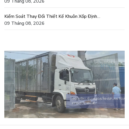
Lõi Panel
09 Tháng 08, 2026
Kiểm Soát Thay Đổi Thiết Kế Khuôn Xốp Định
Hình Theo ISO 9001
09 Tháng 08, 2026
SẢN PHẨM ĐA DẠNG, ĐÁP ỨNG MỌI
NHU CẦU.