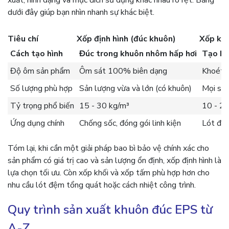
xuất, hình dạng và mục đích sử dụng khác nhau rõ rệt. Bảng
dưới đây giúp bạn nhìn nhanh sự khác biệt.
Tiêu chí
Xốp định hình (đúc khuôn)
Xốp khố
Cách tạo hình
Đúc trong khuôn nhôm hấp hơi
Tạo khố
Độ ôm sản phẩm
Ôm sát 100% biên dạng
Khoét h
Số lượng phù hợp
Sản lượng vừa và lớn (có khuôn)
Mọi số
Tỷ trọng phổ biến
15 - 30 kg/m³
10 - 25
Ứng dụng chính
Chống sốc, đóng gói linh kiện
Lót đệm
Tóm lại, khi cần một giải pháp bao bì bảo vệ chính xác cho
sản phẩm có giá trị cao và sản lượng ổn định, xốp định hình là
lựa chọn tối ưu. Còn xốp khối và xốp tấm phù hợp hơn cho
nhu cầu lót đệm tổng quát hoặc cách nhiệt công trình.
Quy trình sản xuất khuôn đúc EPS từ
A-Z