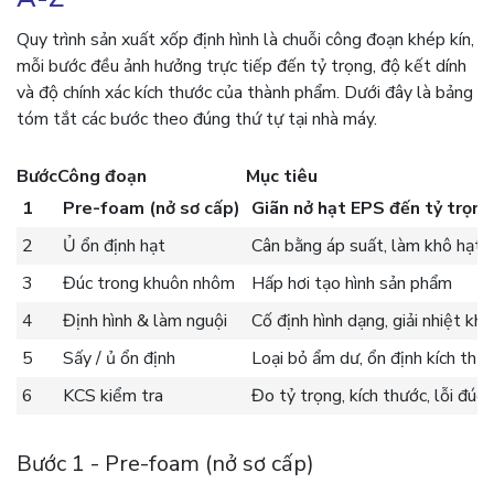
Quy trình sản xuất xốp định hình là chuỗi công đoạn khép kín,
mỗi bước đều ảnh hưởng trực tiếp đến tỷ trọng, độ kết dính
và độ chính xác kích thước của thành phẩm. Dưới đây là bảng
tóm tắt các bước theo đúng thứ tự tại nhà máy.
Bước
Công đoạn
Mục tiêu
1
Pre-foam (nở sơ cấp)
Giãn nở hạt EPS đến tỷ trọng
2
Ủ ổn định hạt
Cân bằng áp suất, làm khô hạt
3
Đúc trong khuôn nhôm
Hấp hơi tạo hình sản phẩm
4
Định hình & làm nguội
Cố định hình dạng, giải nhiệt kh
5
Sấy / ủ ổn định
Loại bỏ ẩm dư, ổn định kích thư
6
KCS kiểm tra
Đo tỷ trọng, kích thước, lỗi đúc
Bước 1 - Pre-foam (nở sơ cấp)