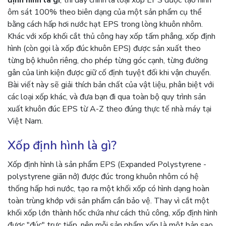
định hình là gì
, thì đây chính là loại xốp EPS được tạo hình
ôm sát 100% theo biên dạng của một sản phẩm cụ thể
bằng cách hấp hơi nước hạt EPS trong lòng khuôn nhôm.
Khác với xốp khối cắt thủ công hay xốp tấm phẳng, xốp định
hình (còn gọi là xốp đúc khuôn EPS) được sản xuất theo
từng bộ khuôn riêng, cho phép từng góc cạnh, từng đường
gân của linh kiện được giữ cố định tuyệt đối khi vận chuyển.
Bài viết này sẽ giải thích bản chất của vật liệu, phân biệt với
các loại xốp khác, và đưa bạn đi qua toàn bộ quy trình sản
xuất khuôn đúc EPS từ A-Z theo đúng thực tế nhà máy tại
Việt Nam.
Xốp định hình là gì?
Xốp định hình là sản phẩm EPS (Expanded Polystyrene -
polystyrene giãn nở) được đúc trong khuôn nhôm có hệ
thống hấp hơi nước, tạo ra một khối xốp có hình dạng hoàn
toàn trùng khớp với sản phẩm cần bảo vệ. Thay vì cắt một
khối xốp lớn thành hốc chứa như cách thủ công, xốp định hình
được "đúc" trực tiếp, nên mỗi sản phẩm xốp là một bản sao