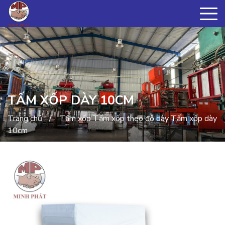
TẤM XỐP DÀY 10CM
Trang chủ
Tấm xốp
Tấm xốp theo độ dày
Tấm xốp dày
10cm