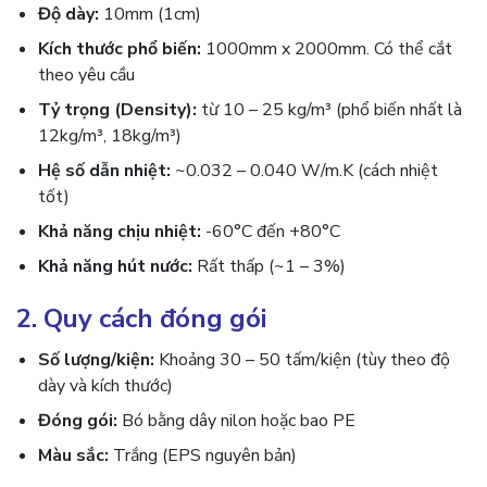
Độ dày:
10mm (1cm)
Kích thước phổ biến:
1000mm x 2000mm. Có thể cắt
theo yêu cầu
Tỷ trọng (Density):
từ 10 – 25 kg/m³ (phổ biến nhất là
12kg/m³, 18kg/m³)
Hệ số dẫn nhiệt:
~0.032 – 0.040 W/m.K (cách nhiệt
tốt)
Khả năng chịu nhiệt:
-60°C đến +80°C
Khả năng hút nước:
Rất thấp (~1 – 3%)
2. Quy cách đóng gói
Số lượng/kiện:
Khoảng 30 – 50 tấm/kiện (tùy theo độ
dày và kích thước)
Đóng gói:
Bó bằng dây nilon hoặc bao PE
Màu sắc:
Trắng (EPS nguyên bản)