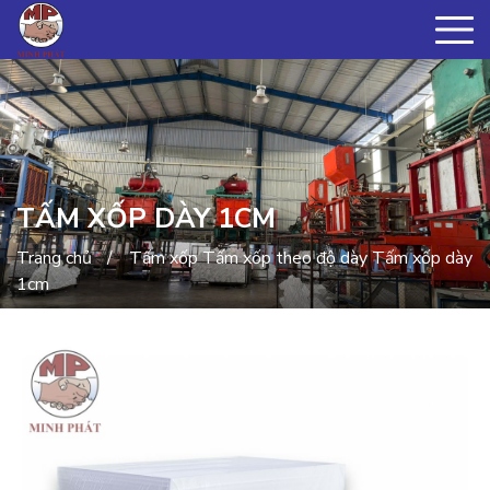
TẤM XỐP DÀY 1CM
Trang chủ
Tấm xốp
Tấm xốp theo độ dày
Tấm xốp dày
1cm