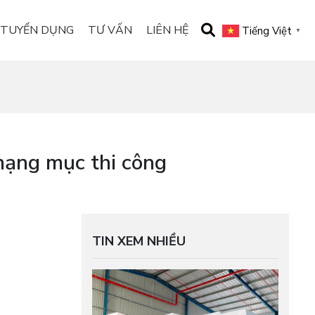
TUYỂN DỤNG
TƯ VẤN
LIÊN HỆ
Tiếng Việt
▼
hạng mục thi công
TIN XEM NHIỀU