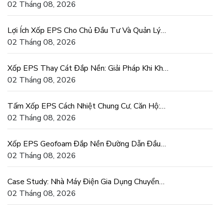
Mái Đúng Chuẩn
02 Tháng 08, 2026
Lợi Ích Xốp EPS Cho Chủ Đầu Tư Và Quản Lý
Dự Án Xây Dựng
02 Tháng 08, 2026
Xốp EPS Thay Cát Đắp Nền: Giải Pháp Khi Khan
Hiếm Cát San Lấp
02 Tháng 08, 2026
Tấm Xốp EPS Cách Nhiệt Chung Cư, Căn Hộ:
Tiết Kiệm Điện Thật
02 Tháng 08, 2026
Xốp EPS Geofoam Đắp Nền Đường Dẫn Đầu
Cầu Chống Lún Lệch
02 Tháng 08, 2026
Case Study: Nhà Máy Điện Gia Dụng Chuyển
Sang Khuôn Xốp EPS
02 Tháng 08, 2026