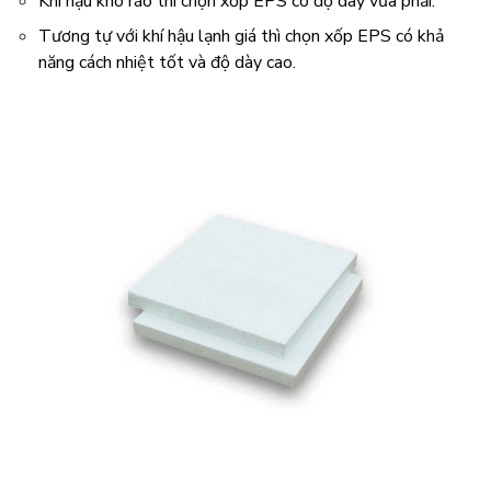
Khí hậu khô ráo thì chọn xốp EPS có độ dày vừa phải.
Tương tự với khí hậu lạnh giá thì chọn xốp EPS có khả
năng cách nhiệt tốt và độ dày cao.