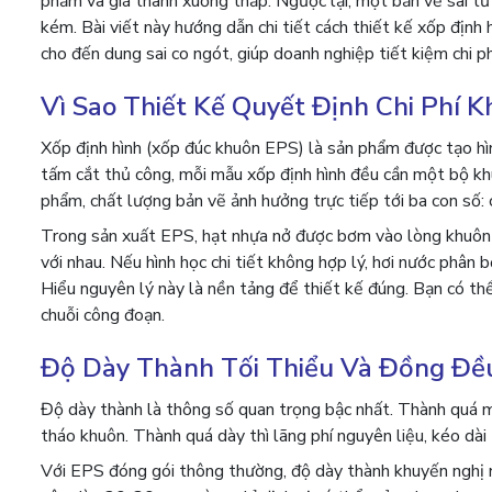
phẩm và giá thành xuống thấp. Ngược lại, một bản vẽ sai từ
kém. Bài viết này hướng dẫn chi tiết cách thiết kế xốp định
cho đến dung sai co ngót, giúp doanh nghiệp tiết kiệm chi p
Vì Sao Thiết Kế Quyết Định Chi Phí 
Xốp định hình (xốp đúc khuôn EPS) là sản phẩm được tạo hìn
tấm cắt thủ công, mỗi mẫu xốp định hình đều cần một bộ khu
phẩm, chất lượng bản vẽ ảnh hưởng trực tiếp tới ba con số: 
Trong sản xuất EPS, hạt nhựa nở được bơm vào lòng khuôn r
với nhau. Nếu hình học chi tiết không hợp lý, hơi nước phân
Hiểu nguyên lý này là nền tảng để thiết kế đúng. Bạn có 
chuỗi công đoạn.
Độ Dày Thành Tối Thiểu Và Đồng Đề
Độ dày thành là thông số quan trọng bậc nhất. Thành quá mỏ
tháo khuôn. Thành quá dày thì lãng phí nguyên liệu, kéo dài 
Với EPS đóng gói thông thường, độ dày thành khuyến nghị n