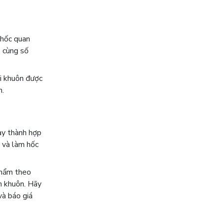
 hốc quan
, cùng số
ới khuôn được
n.
dày thành hợp
t và làm hốc
phẩm theo
àm khuôn. Hãy
à báo giá