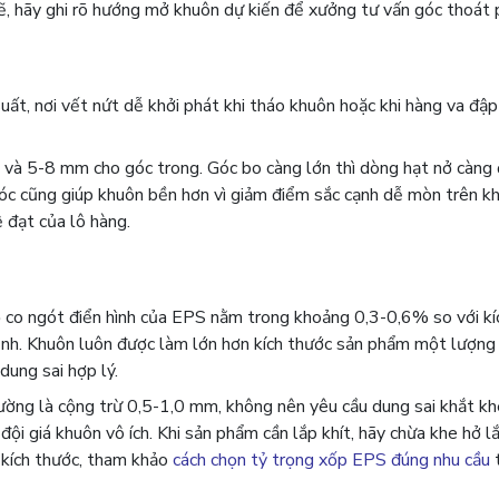
ẽ, hãy ghi rõ hướng mở khuôn dự kiến để xưởng tư vấn góc thoát 
uất, nơi vết nứt dễ khởi phát khi tháo khuôn hoặc khi hàng va đập
 và 5-8 mm cho góc trong. Góc bo càng lớn thì dòng hạt nở càng 
óc cũng giúp khuôn bền hơn vì giảm điểm sắc cạnh dễ mòn trên k
ệ đạt của lô hàng.
ộ co ngót điển hình của EPS nằm trong khoảng 0,3-0,6% so với kí
n định. Khuôn luôn được làm lớn hơn kích thước sản phẩm một lượng
dung sai hợp lý.
thường là cộng trừ 0,5-1,0 mm, không nên yêu cầu dung sai khắt kh
ội giá khuôn vô ích. Khi sản phẩm cần lắp khít, hãy chừa khe hở 
 kích thước, tham khảo
cách chọn tỷ trọng xốp EPS đúng nhu cầu
t