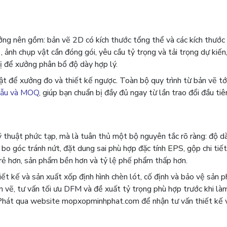
ưởng nên gồm: bản vẽ 2D có kích thước tổng thể và các kích thước
ảnh chụp vật cần đóng gói, yêu cầu tỷ trọng và tải trọng dự kiến
vị để xưởng phân bổ độ dày hợp lý.
ật để xưởng đo và thiết kế ngược. Toàn bộ quy trình từ bản vẽ t
 mẫu và MOQ
, giúp bạn chuẩn bị đầy đủ ngay từ lần trao đổi đầu tiê
kỹ thuật phức tạp, mà là tuân thủ một bộ nguyên tắc rõ ràng: độ 
 bo góc tránh nứt, đặt dung sai phù hợp đặc tính EPS, gộp chi tiế
rẻ hơn, sản phẩm bền hơn và tỷ lệ phế phẩm thấp hơn.
 kế và sản xuất xốp định hình chèn lót, cố định và bảo vệ sản 
ản vẽ, tư vấn tối ưu DFM và đề xuất tỷ trọng phù hợp trước khi l
hát qua website mopxopminhphat.com để nhận tư vấn thiết kế v