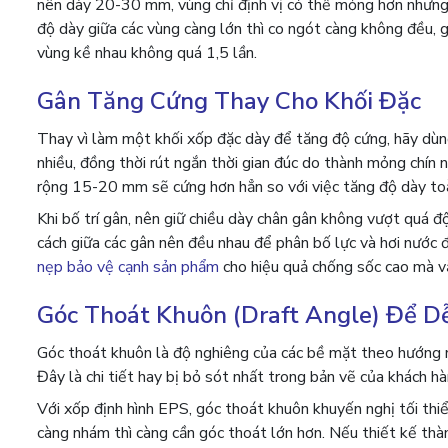
nên dày 20-30 mm, vùng chỉ định vị có thể mỏng hơn nhưng
độ dày giữa các vùng càng lớn thì co ngót càng không đều, g
vùng kề nhau không quá 1,5 lần.
Gân Tăng Cứng Thay Cho Khối Đặc
Thay vì làm một khối xốp đặc dày để tăng độ cứng, hãy dùn
nhiều, đồng thời rút ngắn thời gian đúc do thành mỏng ch
rộng 15-20 mm sẽ cứng hơn hẳn so với việc tăng độ dày to
Khi bố trí gân, nên giữ chiều dày chân gân không vượt quá đ
cách giữa các gân nên đều nhau để phân bố lực và hơi nước 
nẹp bảo vệ cạnh sản phẩm
cho hiệu quả chống sốc cao mà v
Góc Thoát Khuôn (Draft Angle) Để D
Góc thoát khuôn là độ nghiêng của các bề mặt theo hướng m
Đây là chi tiết hay bị bỏ sót nhất trong bản vẽ của khách h
Với xốp định hình EPS, góc thoát khuôn khuyến nghị tối thiể
càng nhám thì càng cần góc thoát lớn hơn. Nếu thiết kế thà