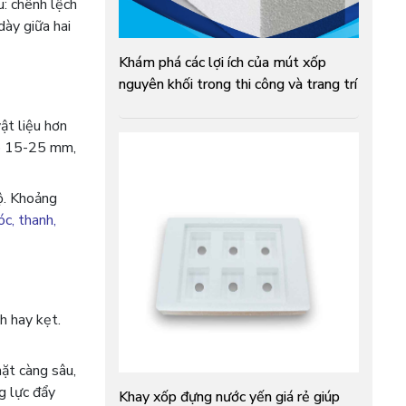
: chênh lệch
dày giữa hai
Khám phá các lợi ích của mút xốp
nguyên khối trong thi công và trang trí
ật liệu hơn
ao 15-25 mm,
bộ. Khoảng
óc, thanh,
h hay kẹt.
mặt càng sâu,
g lực đẩy
Khay xốp đựng nước yến giá rẻ giúp