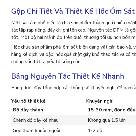
Gộp Chi Tiết Và Thiết Kế Hốc Ôm Sát
Một sai lầm phổ biến là chia sản phẩm thành quá nhiều mản
tác lắp ráp riêng, đẩy chi phí lên cao. Nguyên tắc DFM là gộ
tốt. Một bộ hai mảnh ốp trên dưới thường tối ưu hơn bốn mả
Hốc chứa sản phẩm phải ôm sát biên dạng vật cần bảo vệ, v
hàng xê dịch, va đập; hốc quá chật gây khó thao tác và có t
chống sốc tốt là yếu tố sống còn.
Bảng Nguyên Tắc Thiết Kế Nhanh
Bảng dưới đây tổng hợp các thông số khuyến nghị để bạn rà
Yếu tố thiết kế
Khuyến nghị
Độ dày thành
15-30 mm, đồng đều
Chênh độ dày kề nhau
Không quá 1,5 lần
Góc thoát khuôn ngoài
1-2 độ