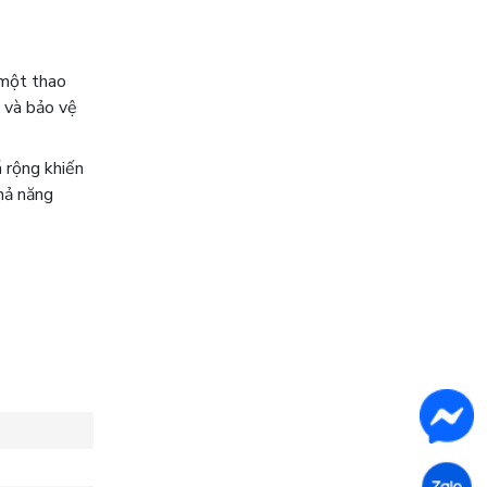
 một thao
c và bảo vệ
 rộng khiến
khả năng