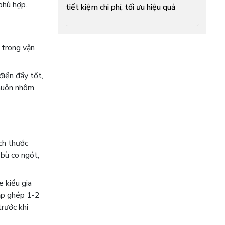
phù hợp.
tiết kiệm chi phí, tối ưu hiệu quả
 trong vận
điền đầy tốt,
huôn nhôm.
ch thước
 bù co ngót,
e kiểu gia
lắp ghép 1-2
rước khi