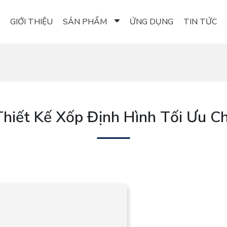
GIỚI THIỆU
SẢN PHẨM
ỨNG DỤNG
TIN TỨC
hiết Kế Xốp Định Hình Tối Ưu C