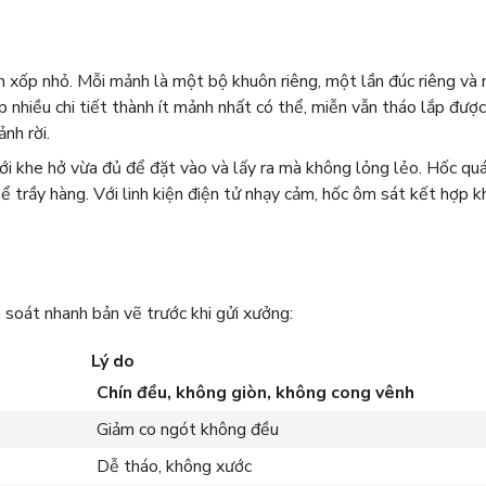
h xốp nhỏ. Mỗi mảnh là một bộ khuôn riêng, một lần đúc riêng và
p nhiều chi tiết thành ít mảnh nhất có thể, miễn vẫn tháo lắp đượ
nh rời.
ới khe hở vừa đủ để đặt vào và lấy ra mà không lỏng lẻo. Hốc quá
hể trầy hàng. Với linh kiện điện tử nhạy cảm, hốc ôm sát kết hợp 
 soát nhanh bản vẽ trước khi gửi xưởng:
Lý do
Chín đều, không giòn, không cong vênh
Giảm co ngót không đều
Dễ tháo, không xước