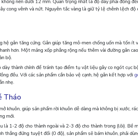
 không nên dưới 12 mm. Quan trọng nhất là độ dày phải đồng đều
ây cong vênh và nứt. Nguyên tắc vàng là giữ tỷ lệ chênh lệch độ 
g hệ gân tăng cứng. Gân giúp tăng mô-men chống uốn mà tốn ít v
ín nhanh hơn. Một mảng xốp phẳng rộng nếu thêm vài đường gân c
àn bộ.
ộ dày thành chính để tránh tạo điểm tụ vật liệu gây co ngót cục 
đồng đều. Với các sản phẩm cần bảo vệ cạnh, hệ gân kết hợp với
g
ẫn nhẹ.
ễ Tháo
ở khuôn, giúp sản phẩm rời khuôn dễ dàng mà không bị xước, rác
àng mới.
u là 1-2 độ cho thành ngoài và 2-3 độ cho thành trong (lõi). Bề 
nh thẳng đứng tuyệt đối (0 độ), sản phẩm sẽ bám khuôn, phải dùn