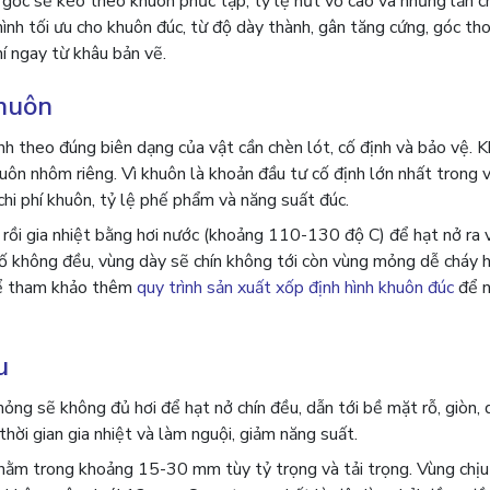
 gốc sẽ kéo theo khuôn phức tạp, tỷ lệ nứt vỡ cao và những lần c
 hình tối ưu cho khuôn đúc, từ độ dày thành, gân tăng cứng, góc th
hí ngay từ khâu bản vẽ.
Khuôn
h theo đúng biên dạng của vật cần chèn lót, cố định và bảo vệ. K
ôn nhôm riêng. Vì khuôn là khoản đầu tư cố định lớn nhất trong 
chi phí khuôn, tỷ lệ phế phẩm và năng suất đúc.
ồi gia nhiệt bằng hơi nước (khoảng 110-130 độ C) để hạt nở ra v
 bố không đều, vùng dày sẽ chín không tới còn vùng mỏng dễ cháy h
thể tham khảo thêm
quy trình sản xuất xốp định hình khuôn đúc
để n
u
ng sẽ không đủ hơi để hạt nở chín đều, dẫn tới bề mặt rỗ, giòn, 
thời gian gia nhiệt và làm nguội, giảm năng suất.
ằm trong khoảng 15-30 mm tùy tỷ trọng và tải trọng. Vùng chịu 