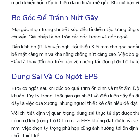
mạnh khiến hốc xốp bị biến dạng hoặc mẻ góc. Khi gửi bản v
Bo Góc Để Tránh Nứt Gãy
Mọi góc nhọn trong chi tiết xốp đều là điểm tập trung ứng s
chuyển. Giải pháp là bo tròn các góc trong và góc ngoài.
Bán kính bo (R) khuyến nghị tối thiểu 3-5 mm cho góc ngoài
bề mặt càng mịn và khả năng chống nứt càng cao. Việc bo g
Đây là thay đổi nhỏ trên bản vẽ nhưng tác động lớn tới tỷ l
Dung Sai Và Co Ngót EPS
EPS co ngót sau khi đúc do quá trình ổn định và mất ẩm. Đ
khuôn, tùy tỷ trọng, thời gian gia nhiệt và điều kiện sấy ổ
đây là việc của xưởng, nhưng người thiết kế cần hiểu để đặt 
Với chi tiết định vị quan trọng, dung sai thực tế đạt được 
công cơ khí (cộng trừ 0,1 mm) vì EPS không đạt được và sẽ đ
mm. Việc chọn tỷ trọng phù hợp cũng ảnh hưởng tới ổn định
chốt thiết kế.