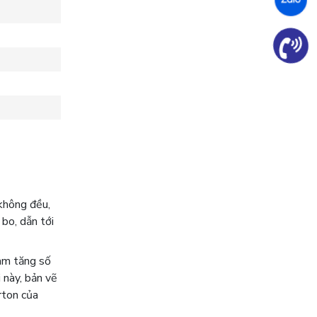
 không đều,
bo, dẫn tới
làm tăng số
 này, bản vẽ
rton của