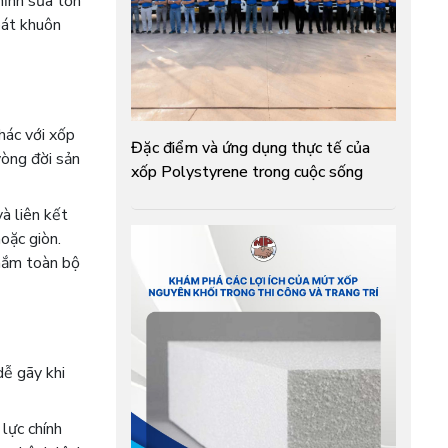
hỉnh sửa tốn
oát khuôn
hác với xốp
Đặc điểm và ứng dụng thực tế của
vòng đời sản
xốp Polystyrene trong cuộc sống
à liên kết
oặc giòn.
ắm toàn bộ
dễ gãy khi
lực chính