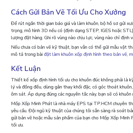
Cách Gửi Bản Vẽ Tối Ưu Cho Xưởng
Để rút ngắn thời gian báo giá và làm khuôn, bộ hồ sơ gửi x
trọng, mô hình 3D nếu có (định dạng STEP, IGES hoặc STL), 
lượng đặt hàng. Ghi rõ vùng nào chịu lực, vùng nào chỉ định 
Nếu chưa có bản vẽ kỹ thuật, bạn vẫn có thể gửi mẫu vật th
mô tả trong bài
đặt làm khuôn xốp định hình theo bản vẽ,
Kết Luận
Thiết kế xốp định hình tối ưu cho khuôn đúc không phải là 
lý và đồng đều, dùng gân thay khối đặc, có góc thoát khuôn,
ôm sát. Áp dụng đúng các nguyên tắc này, bạn sẽ có khuôn 
Mốp Xốp Minh Phát là nhà máy EPS tại TP.HCM chuyên thiết
yêu cầu. Đội ngũ kỹ thuật của chúng tôi sẵn sàng rà soát b
gửi bản vẽ hoặc mẫu sản phẩm của bạn cho Mốp Xốp Minh P
tối ưu.