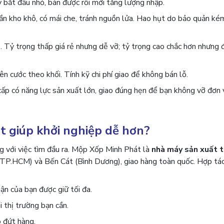
 bắt đầu nhỏ, bán được rồi mới tăng lượng nhập.
ần kho khô, có mái che, tránh nguồn lửa. Hao hụt do bảo quản ké
 Tỷ trọng thấp giá rẻ nhưng dễ vỡ; tỷ trọng cao chắc hơn nhưng đ
n cước theo khối. Tính kỹ chi phí giao để không bán lỗ.
ấp có năng lực sản xuất lớn, giao đúng hẹn để bạn không vỡ đơn 
t giúp khởi nghiệp dễ hơn?
g với việc tìm đầu ra. Mộp Xốp Minh Phát là
nhà máy sản xuất t
 (TP.HCM) và Bến Cát (Bình Dương), giao hàng toàn quốc. Hợp tá
ận của bạn được giữ tối đa.
 thị trường bạn cần.
o đứt hàng.