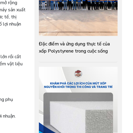
i mở rộng
áy sản xuất
 tế, thị
ố lợi nhuận
Đặc điểm và ứng dụng thực tế của
xốp Polystyrene trong cuộc sống
lớn rồi cắt
iểm vật liệu
ông phụ
i nhuận.