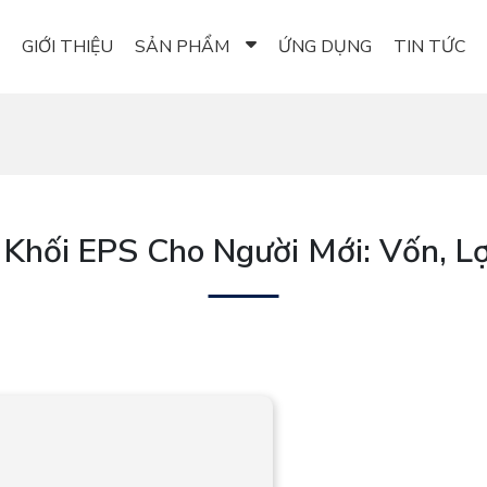
GIỚI THIỆU
SẢN PHẨM
ỨNG DỤNG
TIN TỨC
Khối EPS Cho Người Mới: Vốn, L