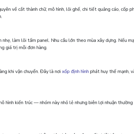
ên về cắt thành chữ, mô hình, lõi ghế, chi tiết quảng cáo, cốp p
.
sàn nhẹ, làm lõi tấm panel. Nhu cầu lớn theo mùa xây dựng. Nếu 
g giá trị mỗi đơn hàng.
hàng khi vận chuyển. Đây là nơi
xốp định hình
phát huy thế mạnh, v
, mô hình kiến trúc — nhóm này nhỏ lẻ nhưng biên lợi nhuận thường 