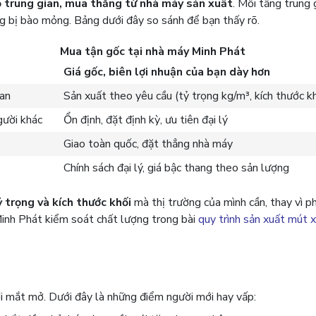
ỏ trung gian, mua thẳng từ nhà máy sản xuất
. Mỗi tầng trung 
ng bị bào mỏng. Bảng dưới đây so sánh để bạn thấy rõ.
Mua tận gốc tại nhà máy Minh Phát
Giá gốc, biên lợi nhuận của bạn dày hơn
ian
Sản xuất theo yêu cầu (tỷ trọng kg/m³, kích thước 
gười khác
Ổn định, đặt định kỳ, ưu tiên đại lý
Giao toàn quốc, đặt thẳng nhà máy
Chính sách đại lý, giá bậc thang theo sản lượng
ỷ trọng và kích thước khối
mà thị trường của mình cần, thay vì p
inh Phát kiểm soát chất lượng trong bài
quy trình sản xuất mút 
ới mắt mở. Dưới đây là những điểm người mới hay vấp: