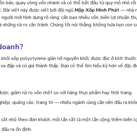
ôn bán, quay vòng vốn nhanh và có thể bắt đầu từ quy mô nhỏ rồ
. Bài viết này được viết bởi đội ngũ
Mộp Xốp Minh Phát
— nhà m
ời mới hình dung rõ ràng: cần bao nhiêu vốn, biên lợi nhuận thực
à những rủi ro cần tránh. Chúng tôi nói thẳng, không hứa hẹn con s
 doanh?
khối xốp polystyrene giãn nở nguyên khối, được đúc ở kích thước 
u va đập và có giá thành thấp. Bạn có thể tìm hiểu kỹ hơn về đặc đ
ược, giảm rủi ro vốn chết so với hàng thực phẩm hay thời trang.
hiệp, quảng cáo, trang trí — nhiều ngành cùng cần nên đầu ra kh
 cắt nhỏ theo đơn khách, mỗi lần cắt là một lần cộng thêm biên lợ
 đầu ra ổn định.