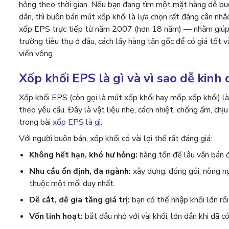
hỏng theo thời gian. Nếu bạn đang tìm một mặt hàng dễ bu
dần, thì buôn bán mút xốp khối là lựa chọn rất đáng cân nhắc
xốp EPS trực tiếp từ năm 2007 (hơn 18 năm) — nhằm giúp ngư
trường tiêu thụ ở đâu, cách lấy hàng tận gốc để có giá tốt v
viển vông.
Xốp khối EPS là gì và vì sao dễ kinh
Xốp khối EPS (còn gọi là mút xốp khối hay mốp xốp khối) là 
theo yêu cầu. Đây là vật liệu nhẹ, cách nhiệt, chống ẩm, chị
trong bài
xốp EPS là gì
.
Với người buôn bán, xốp khối có vài lợi thế rất đáng giá:
Không hết hạn, khó hư hỏng:
hàng tồn để lâu vẫn bán đ
Nhu cầu ổn định, đa ngành:
xây dựng, đóng gói, nông ng
thuộc một mối duy nhất.
Dễ cắt, dễ gia tăng giá trị:
bạn có thể nhập khối lớn rồi
Vốn linh hoạt:
bắt đầu nhỏ với vài khối, lớn dần khi đã có