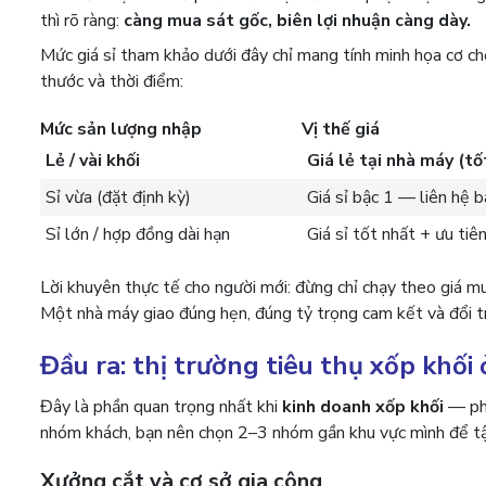
thì rõ ràng:
càng mua sát gốc, biên lợi nhuận càng dày.
Mức giá sỉ tham khảo dưới đây chỉ mang tính minh họa cơ chế 
thước và thời điểm:
Mức sản lượng nhập
Vị thế giá
Lẻ / vài khối
Giá lẻ tại nhà máy (tố
Sỉ vừa (đặt định kỳ)
Giá sỉ bậc 1 — liên hệ b
Sỉ lớn / hợp đồng dài hạn
Giá sỉ tốt nhất + ưu tiê
Lời khuyên thực tế cho người mới: đừng chỉ chạy theo giá m
Một nhà máy giao đúng hẹn, đúng tỷ trọng cam kết và đổi trả
Đầu ra: thị trường tiêu thụ xốp khối
Đây là phần quan trọng nhất khi
kinh doanh xốp khối
— phả
nhóm khách, bạn nên chọn 2–3 nhóm gần khu vực mình để tậ
Xưởng cắt và cơ sở gia công