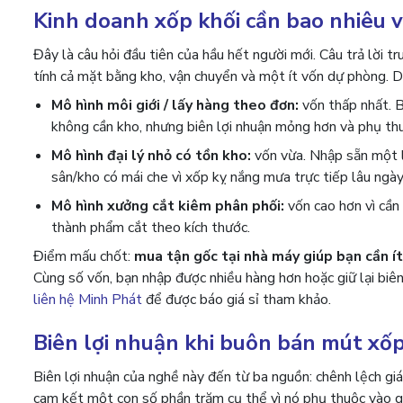
Kinh doanh xốp khối cần bao nhiêu 
Đây là câu hỏi đầu tiên của hầu hết người mới. Câu trả lời 
tính cả mặt bằng kho, vận chuyển và một ít vốn dự phòng. D
Mô hình môi giới / lấy hàng theo đơn:
vốn thấp nhất. B
không cần kho, nhưng biên lợi nhuận mỏng hơn và phụ thu
Mô hình đại lý nhỏ có tồn kho:
vốn vừa. Nhập sẵn một l
sân/kho có mái che vì xốp kỵ nắng mưa trực tiếp lâu ngày
Mô hình xưởng cắt kiêm phân phối:
vốn cao hơn vì cần
thành phẩm cắt theo kích thước.
Điểm mấu chốt:
mua tận gốc tại nhà máy giúp bạn cần í
Cùng số vốn, bạn nhập được nhiều hàng hơn hoặc giữ lại biên
liên hệ Minh Phát
để được báo giá sỉ tham khảo.
Biên lợi nhuận khi buôn bán mút xốp
Biên lợi nhuận của nghề này đến từ ba nguồn: chênh lệch giá
cam kết một con số phần trăm cụ thể vì nó phụ thuộc vào gi