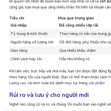
Bí quyết lớn nhất để buôn bán mút xốp khối có lời là
cắt b
cộng giá; bạn mua qua càng nhiều khâu thì biên lợi nhuận cà
Tiêu chí
Mua qua trung gian
Giá nhập
Đã cộng nhiều lớp lãi
Tỷ trọng & kích thước
Theo hàng có sẵn của trung g
Nguồn hàng số lượng lớn
Dễ đứt hàng, phụ thuộc kho n
Giao hàng
Qua nhiều khâu, chậm
Chính sách hợp tác
Hầu như không có
Khi làm việc trực tiếp với nhà máy, bạn còn được đặt đúng
t
theo hàng tồn của người khác. Bạn có thể tham khảo cách M
lượng cao
, và xem toàn bộ danh mục tại trang
sản phẩm
.
Rủi ro và lưu ý cho người mới
Nghề nào cũng có rủi ro, và chúng tôi muốn bạn vào nghề v