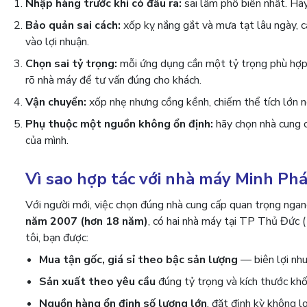
Nhập hàng trước khi có đầu ra:
sai lầm phổ biến nhất. Hãy
Bảo quản sai cách:
xốp kỵ nắng gắt và mưa tạt lâu ngày, c
vào lợi nhuận.
Chọn sai tỷ trọng:
mỗi ứng dụng cần một tỷ trọng phù hợp.
rõ nhà máy để tư vấn đúng cho khách.
Vận chuyển:
xốp nhẹ nhưng cồng kềnh, chiếm thể tích lớn nê
Phụ thuộc một nguồn không ổn định:
hãy chọn nhà cung c
của mình.
Vì sao hợp tác với nhà máy Minh Phá
Với người mới, việc chọn đúng nhà cung cấp quan trọng ngan
năm 2007 (hơn 18 năm)
, có hai nhà máy tại TP Thủ Đức
tôi, bạn được:
Mua tận gốc, giá sỉ theo bậc sản lượng
— biên lợi nhu
Sản xuất theo yêu cầu
đúng tỷ trọng và kích thước khối
Nguồn hàng ổn định số lượng lớn
, đặt định kỳ không l