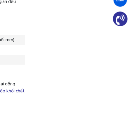
gian đều
khối mm)
hải gồng
xốp khối chất