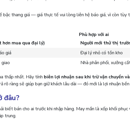
bậc thang giá — giá thực tế vui lòng liên hệ báo giá, vì còn tùy t
Phù hợp với ai
t hơn mua qua đại lý)
Người mới thử thị trườ
áo giá
Đại lý nhỏ có tồn kho
n giao
Nhà phân phối, xưởng cắ
ua thấp nhất. Hãy tính
biên lợi nhuận sau khi trừ vận chuyển v
 rõ ràng sẽ giúp bạn giữ khách lâu dài — đó mới là lợi nhuận bền
 ở đâu?
i biết bán cho ai trước khi nhập hàng. May mắn là xốp khối phục 
p trung.