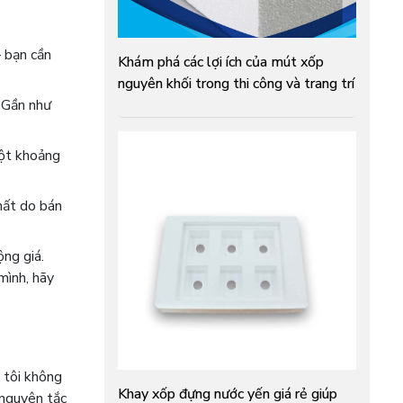
— bạn cần
Khám phá các lợi ích của mút xốp
nguyên khối trong thi công và trang trí
. Gần như
một khoảng
hất do bán
ộng giá.
mình, hãy
 tôi không
Khay xốp đựng nước yến giá rẻ giúp
 nguyên tắc