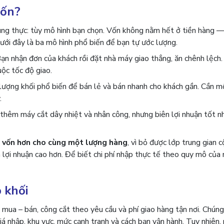
vốn?
trung thực: tùy mô hình bạn chọn. Vốn không nằm hết ở tiền hàng 
ưới đây là ba mô hình phổ biến để bạn tự ước lượng.
ạn nhận đơn của khách rồi đặt nhà máy giao thẳng, ăn chênh lệch
ộc tốc độ giao.
ượng khối phổ biến để bán lẻ và bán nhanh cho khách gần. Cần 
.
 thêm máy cắt dây nhiệt và nhân công, nhưng biên lợi nhuận tốt n
t vốn hơn cho cùng một lượng hàng
, vì bỏ được lớp trung gian c
 lợi nhuận cao hơn. Để biết chi phí nhập thực tế theo quy mô của 
 khối
 mua – bán, công cắt theo yêu cầu và phí giao hàng tận nơi. Chúng
á nhập, khu vực, mức cạnh tranh và cách bạn vận hành. Tuy nhiên,