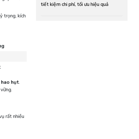
tiết kiệm chi phí, tối ưu hiệu quả
ỷ trọng, kích
ng
t
à hao hụt
.
 vững.
vụ rất nhiều