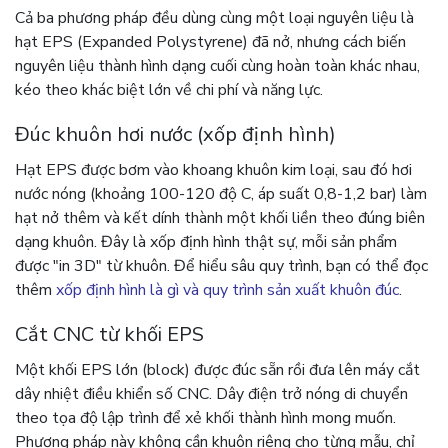
Cả ba phương pháp đều dùng cùng một loại nguyên liệu là
hạt EPS (Expanded Polystyrene) đã nở, nhưng cách biến
nguyên liệu thành hình dạng cuối cùng hoàn toàn khác nhau,
kéo theo khác biệt lớn về chi phí và năng lực.
Đúc khuôn hơi nước (xốp định hình)
Hạt EPS được bơm vào khoang khuôn kim loại, sau đó hơi
nước nóng (khoảng 100-120 độ C, áp suất 0,8-1,2 bar) làm
hạt nở thêm và kết dính thành một khối liền theo đúng biên
dạng khuôn. Đây là xốp định hình thật sự, mỗi sản phẩm
được "in 3D" từ khuôn. Để hiểu sâu quy trình, bạn có thể đọc
thêm
xốp định hình là gì và quy trình sản xuất khuôn đúc
.
Cắt CNC từ khối EPS
Một khối EPS lớn (block) được đúc sẵn rồi đưa lên máy cắt
dây nhiệt điều khiển số CNC. Dây điện trở nóng di chuyển
theo tọa độ lập trình để xẻ khối thành hình mong muốn.
Phương pháp này không cần khuôn riêng cho từng mẫu, chỉ