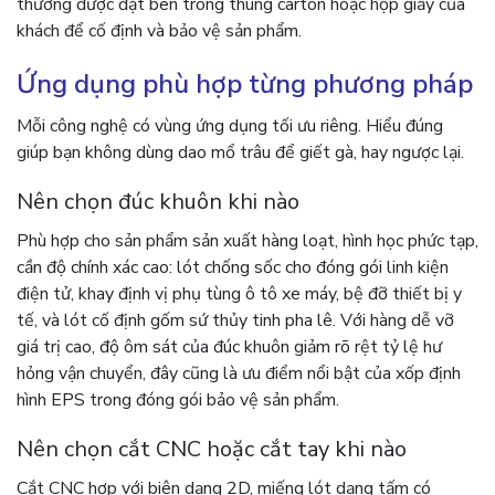
thường được đặt bên trong thùng carton hoặc hộp giấy của
khách để cố định và bảo vệ sản phẩm.
Ứng dụng phù hợp từng phương pháp
Mỗi công nghệ có vùng ứng dụng tối ưu riêng. Hiểu đúng
giúp bạn không dùng dao mổ trâu để giết gà, hay ngược lại.
Nên chọn đúc khuôn khi nào
Phù hợp cho sản phẩm sản xuất hàng loạt, hình học phức tạp,
cần độ chính xác cao: lót chống sốc cho đóng gói linh kiện
điện tử, khay định vị phụ tùng ô tô xe máy, bệ đỡ thiết bị y
tế, và lót cố định gốm sứ thủy tinh pha lê. Với hàng dễ vỡ
giá trị cao, độ ôm sát của đúc khuôn giảm rõ rệt tỷ lệ hư
hỏng vận chuyển, đây cũng là ưu điểm nổi bật của xốp định
hình EPS trong đóng gói bảo vệ sản phẩm.
Nên chọn cắt CNC hoặc cắt tay khi nào
Cắt CNC hợp với biên dạng 2D, miếng lót dạng tấm có