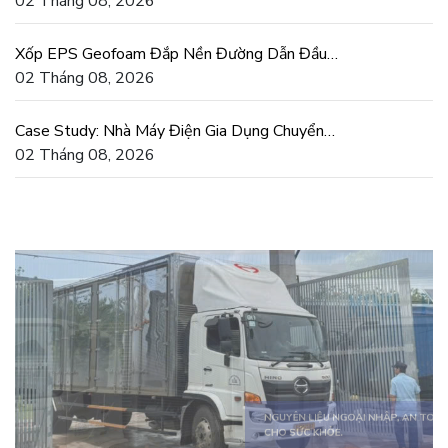
Tiết Kiệm Điện Thật
02 Tháng 08, 2026
Xốp EPS Geofoam Đắp Nền Đường Dẫn Đầu
Cầu Chống Lún Lệch
02 Tháng 08, 2026
Case Study: Nhà Máy Điện Gia Dụng Chuyển
Sang Khuôn Xốp EPS
02 Tháng 08, 2026
SẢN PHẨM ĐA DẠNG, ĐÁP ỨNG MỌI
NHU CẦU.