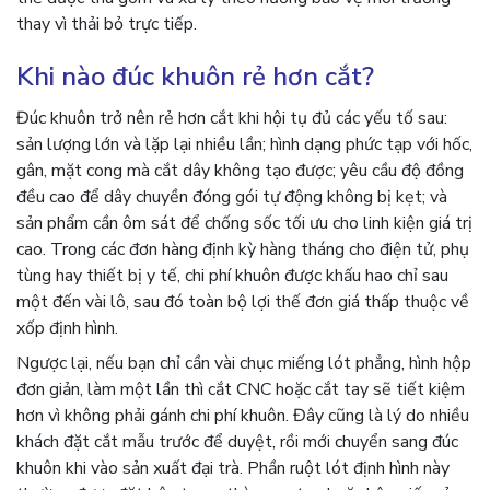
thay vì thải bỏ trực tiếp.
Khi nào đúc khuôn rẻ hơn cắt?
Đúc khuôn trở nên rẻ hơn cắt khi hội tụ đủ các yếu tố sau:
sản lượng lớn và lặp lại nhiều lần; hình dạng phức tạp với hốc,
gân, mặt cong mà cắt dây không tạo được; yêu cầu độ đồng
đều cao để dây chuyền đóng gói tự động không bị kẹt; và
sản phẩm cần ôm sát để chống sốc tối ưu cho linh kiện giá trị
cao. Trong các đơn hàng định kỳ hàng tháng cho điện tử, phụ
tùng hay thiết bị y tế, chi phí khuôn được khấu hao chỉ sau
một đến vài lô, sau đó toàn bộ lợi thế đơn giá thấp thuộc về
xốp định hình.
Ngược lại, nếu bạn chỉ cần vài chục miếng lót phẳng, hình hộp
đơn giản, làm một lần thì cắt CNC hoặc cắt tay sẽ tiết kiệm
hơn vì không phải gánh chi phí khuôn. Đây cũng là lý do nhiều
khách đặt cắt mẫu trước để duyệt, rồi mới chuyển sang đúc
khuôn khi vào sản xuất đại trà. Phần ruột lót định hình này