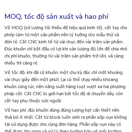
MOQ, tốc độ sản xuất và hao phí
Về MOQ (số lượng tối thiểu để hiệu quả kinh tế), cắt tay cho
phép làm từ một sản phẩm nên lý tưởng cho mẫu thử và
đơn lẻ. Cắt CNC kinh tế từ vài chục đến vài trăm sản phẩm.
Đúc khuôn chỉ bắt đầu có lợi khi sản lượng đủ lớn để chia nhỏ
chi phí khuôn, thường từ vài trăm sản phẩm trở lên, và càng
nhiều thì càng rẻ.
Về tốc độ, khi đã có khuôn, một chu kỳ đúc chỉ mất khoảng
vài chục giây đến một phút, lại có thể chạy nhiều khoang
khuôn cùng lúc, nên năng suất hàng loạt vượt xa hai phương
pháp cắt. Cắt CNC bị giới hạn bởi tốc độ di chuyển dây, còn
cắt tay phụ thuộc sức người.
Về hao phí, đúc khuôn dùng đúng lượng hạt cần thiết nên
thải bỏ ít nhất. Cắt từ block luôn sinh ra phần xốp vụn không
tái sử dụng được cho cùng đơn hàng. Phần xốp vụn này có
thể được thu gom và xử lý theo hướng bảo vệ môi trường