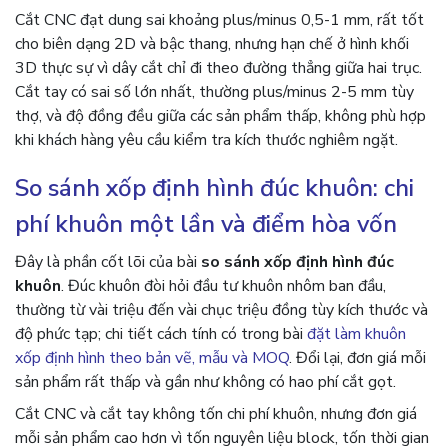
Cắt CNC đạt dung sai khoảng plus/minus 0,5-1 mm, rất tốt
cho biên dạng 2D và bậc thang, nhưng hạn chế ở hình khối
3D thực sự vì dây cắt chỉ đi theo đường thẳng giữa hai trục.
Cắt tay có sai số lớn nhất, thường plus/minus 2-5 mm tùy
thợ, và độ đồng đều giữa các sản phẩm thấp, không phù hợp
khi khách hàng yêu cầu kiểm tra kích thước nghiêm ngặt.
So sánh xốp định hình đúc khuôn: chi
phí khuôn một lần và điểm hòa vốn
Đây là phần cốt lõi của bài
so sánh xốp định hình đúc
khuôn
. Đúc khuôn đòi hỏi đầu tư khuôn nhôm ban đầu,
thường từ vài triệu đến vài chục triệu đồng tùy kích thước và
độ phức tạp; chi tiết cách tính có trong bài
đặt làm khuôn
xốp định hình theo bản vẽ, mẫu và MOQ
. Đổi lại, đơn giá mỗi
sản phẩm rất thấp và gần như không có hao phí cắt gọt.
Cắt CNC và cắt tay không tốn chi phí khuôn, nhưng đơn giá
mỗi sản phẩm cao hơn vì tốn nguyên liệu block, tốn thời gian