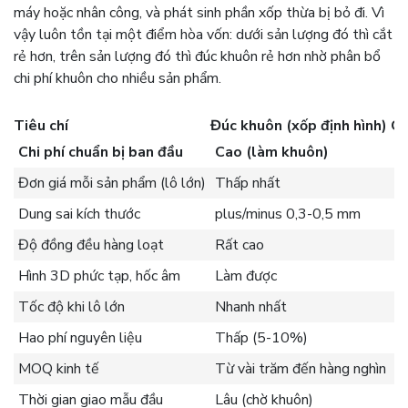
máy hoặc nhân công, và phát sinh phần xốp thừa bị bỏ đi. Vì
vậy luôn tồn tại một điểm hòa vốn: dưới sản lượng đó thì cắt
rẻ hơn, trên sản lượng đó thì đúc khuôn rẻ hơn nhờ phân bổ
chi phí khuôn cho nhiều sản phẩm.
Tiêu chí
Đúc khuôn (xốp định hình)
Cắ
Chi phí chuẩn bị ban đầu
Cao (làm khuôn)
T
Đơn giá mỗi sản phẩm (lô lớn)
Thấp nhất
T
Dung sai kích thước
plus/minus 0,3-0,5 mm
p
Độ đồng đều hàng loạt
Rất cao
C
Hình 3D phức tạp, hốc âm
Làm được
H
Tốc độ khi lô lớn
Nhanh nhất
T
Hao phí nguyên liệu
Thấp (5-10%)
T
MOQ kinh tế
Từ vài trăm đến hàng nghìn
T
Thời gian giao mẫu đầu
Lâu (chờ khuôn)
N