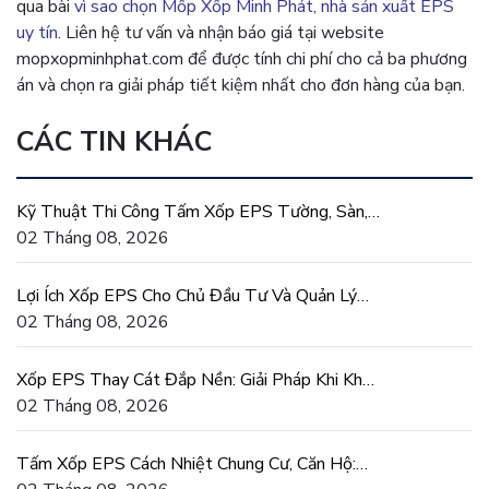
qua bài
vì sao chọn Mốp Xốp Minh Phát, nhà sản xuất EPS
uy tín
. Liên hệ tư vấn và nhận báo giá tại website
mopxopminhphat.com để được tính chi phí cho cả ba phương
án và chọn ra giải pháp tiết kiệm nhất cho đơn hàng của bạn.
CÁC TIN KHÁC
Kỹ Thuật Thi Công Tấm Xốp EPS Tường, Sàn,
Mái Đúng Chuẩn
02 Tháng 08, 2026
Lợi Ích Xốp EPS Cho Chủ Đầu Tư Và Quản Lý
Dự Án Xây Dựng
02 Tháng 08, 2026
Xốp EPS Thay Cát Đắp Nền: Giải Pháp Khi Khan
Hiếm Cát San Lấp
02 Tháng 08, 2026
Tấm Xốp EPS Cách Nhiệt Chung Cư, Căn Hộ: