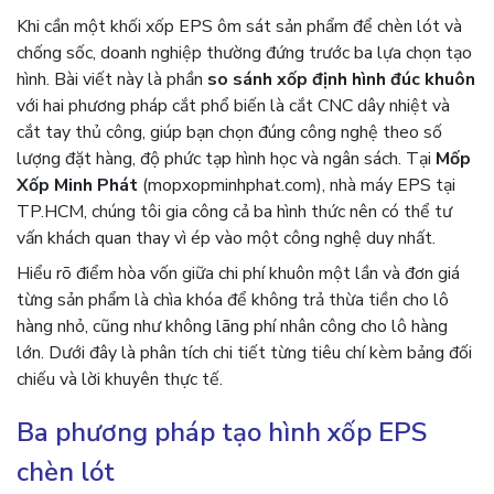
Khi cần một khối xốp EPS ôm sát sản phẩm để chèn lót và
chống sốc, doanh nghiệp thường đứng trước ba lựa chọn tạo
hình. Bài viết này là phần
so sánh xốp định hình đúc khuôn
với hai phương pháp cắt phổ biến là cắt CNC dây nhiệt và
cắt tay thủ công, giúp bạn chọn đúng công nghệ theo số
lượng đặt hàng, độ phức tạp hình học và ngân sách. Tại
Mốp
Xốp Minh Phát
(mopxopminhphat.com), nhà máy EPS tại
TP.HCM, chúng tôi gia công cả ba hình thức nên có thể tư
vấn khách quan thay vì ép vào một công nghệ duy nhất.
Hiểu rõ điểm hòa vốn giữa chi phí khuôn một lần và đơn giá
từng sản phẩm là chìa khóa để không trả thừa tiền cho lô
hàng nhỏ, cũng như không lãng phí nhân công cho lô hàng
lớn. Dưới đây là phân tích chi tiết từng tiêu chí kèm bảng đối
chiếu và lời khuyên thực tế.
Ba phương pháp tạo hình xốp EPS
chèn lót