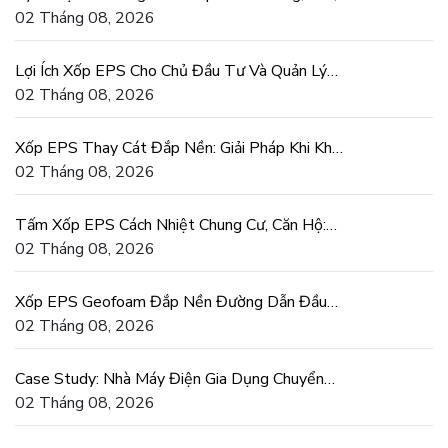
Mái Đúng Chuẩn
02 Tháng 08, 2026
Lợi Ích Xốp EPS Cho Chủ Đầu Tư Và Quản Lý
Dự Án Xây Dựng
02 Tháng 08, 2026
Xốp EPS Thay Cát Đắp Nền: Giải Pháp Khi Khan
Hiếm Cát San Lấp
02 Tháng 08, 2026
Tấm Xốp EPS Cách Nhiệt Chung Cư, Căn Hộ:
Tiết Kiệm Điện Thật
02 Tháng 08, 2026
Xốp EPS Geofoam Đắp Nền Đường Dẫn Đầu
Cầu Chống Lún Lệch
02 Tháng 08, 2026
Case Study: Nhà Máy Điện Gia Dụng Chuyển
Sang Khuôn Xốp EPS
02 Tháng 08, 2026