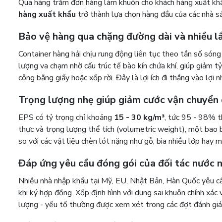
Qua hàng trăm đơn hàng làm khuôn cho khách hàng xuất khẩu
hàng xuất khẩu
trở thành lựa chọn hàng đầu của các nhà sả
Bảo vệ hàng qua chặng đường dài và nhiều l
Container hàng hải chịu rung động liên tục theo tần số sóng 
lượng va chạm nhờ cấu trúc tế bào kín chứa khí, giúp giảm t
công bằng giấy hoặc xốp rời. Đây là lợi ích đi thẳng vào lợi n
Trọng lượng nhẹ giúp giảm cước vận chuyển 
EPS có tỷ trọng chỉ khoảng
15 - 30 kg/m³
, tức 95 - 98% t
thực và trọng lượng thể tích (volumetric weight), một bao b
so với các vật liệu chèn lót nặng như gỗ, bìa nhiều lớp hay 
Đáp ứng yêu cầu đóng gói của đối tác nước 
Nhiều nhà nhập khẩu tại Mỹ, EU, Nhật Bản, Hàn Quốc yêu cầ
khi ký hợp đồng. Xốp định hình với dung sai khuôn chính xá
lượng - yếu tố thường được xem xét trong các đợt đánh giá