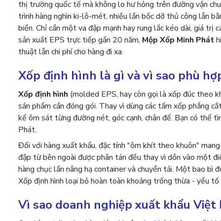
thị trường quốc tế mà không lo hư hỏng trên đường vận chuy
trình hàng nghìn ki-lô-mét, nhiều lần bốc dỡ thủ công lẫn bằ
biển. Chỉ cần một va đập mạnh hay rung lắc kéo dài, giá trị c
sản xuất EPS trực tiếp gần 20 năm,
Mộp Xốp Minh Phát
hi
thuật lẫn chi phí cho hàng đi xa.
Xốp định hình là gì và vì sao phù h
Xốp định hình
(molded EPS, hay còn gọi là xốp đúc theo kh
sản phẩm cần đóng gói. Thay vì dùng các tấm xốp phẳng cắt 
kế ôm sát từng đường nét, góc cạnh, chân đế. Bạn có thể tì
Phát.
Đối với hàng xuất khẩu, đặc tính "ôm khít theo khuôn" mang 
đập từ bên ngoài được phân tán đều thay vì dồn vào một đi
hàng chục lần nâng hạ container và chuyển tải. Một bao bì 
Xốp định hình loại bỏ hoàn toàn khoảng trống thừa - yếu tố
Vì sao doanh nghiệp xuất khẩu Việt