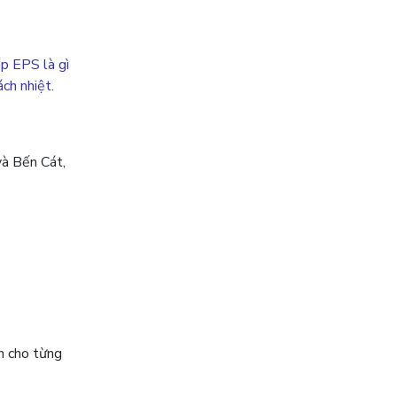
p EPS là gì
ch nhiệt
.
và Bến Cát,
n cho từng