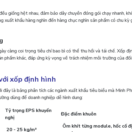
ò đều giống hệt nhau, đảm bảo dây chuyền đóng gói chạy nhanh, kh
àng xuất khẩu hàng nghìn đến hàng chục nghìn sản phẩm có chu kỳ 
ng
y càng coi trọng tiêu chí bao bì có thể thu hồi và tái chế. Xốp đ
sản phẩm khác, đáp ứng kỳ vọng về trách nhiệm môi trường của đối
ới xốp định hình
 đây là bảng phân tích các ngành xuất khẩu tiêu biểu mà Minh Ph
thường dùng để doanh nghiệp dễ hình dung:
Tỷ trọng EPS khuyến
Đặc điểm khuôn
nghị
Ôm khít từng module, hốc cố đ
20 - 25 kg/m³