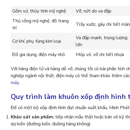
Gốm sứ, thủy tinh mỹ nghệ
Vỡ, nứt do va đập
Thủ công mỹ nghệ, đồ trang
Trầy xước, gãy chi tiết mả
trí
Va đập mạnh, trọng lượng
Cơ khí, phụ tùng kim loại
lớn
Đồ gia dụng, điện máy nhỏ
Móp vỏ, vỡ chi tiết nhựa
Với hàng điện tử và hàng dễ vỡ, chúng tôi có bài phân tích c
nghiệp ngành nội thất, điện máy có thể tham khảo thêm các
máy
.
Quy trình làm khuôn xốp định hình 
Để có một bộ xốp định hình đạt chuẩn xuất khẩu, Minh Phát t
Khảo sát sản phẩm:
tiếp nhận mẫu thật hoặc bản vẽ kỹ th
dự kiến (đường biển, đường hàng không).