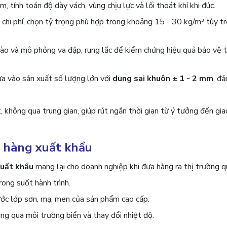
 tính toán độ dày vách, vùng chịu lực và lối thoát khí khi đúc.
à chi phí, chọn tỷ trọng phù hợp trong khoảng 15 - 30 kg/m³ tùy t
ào và mô phỏng va đập, rung lắc để kiểm chứng hiệu quả bảo vệ t
ưa vào sản xuất số lượng lớn với
dung sai khuôn ± 1 - 2 mm
, đ
 không qua trung gian, giúp rút ngắn thời gian từ ý tưởng đến gia
o hàng xuất khẩu
xuất khẩu
mang lại cho doanh nghiệp khi đưa hàng ra thị trường q
rong suốt hành trình.
c lớp sơn, mạ, men của sản phẩm cao cấp.
ng qua môi trường biển và thay đổi nhiệt độ.