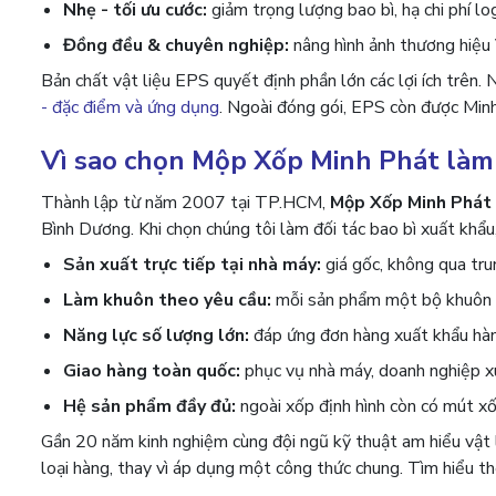
Nhẹ - tối ưu cước:
giảm trọng lượng bao bì, hạ chi phí log
Đồng đều & chuyên nghiệp:
nâng hình ảnh thương hiệu 
Bản chất vật liệu EPS quyết định phần lớn các lợi ích trên.
- đặc điểm và ứng dụng
. Ngoài đóng gói, EPS còn được Min
Vì sao chọn Mộp Xốp Minh Phát làm 
Thành lập từ năm 2007 tại TP.HCM,
Mộp Xốp Minh Phát
Bình Dương. Khi chọn chúng tôi làm đối tác bao bì xuất khẩ
Sản xuất trực tiếp tại nhà máy:
giá gốc, không qua tru
Làm khuôn theo yêu cầu:
mỗi sản phẩm một bộ khuôn ri
Năng lực số lượng lớn:
đáp ứng đơn hàng xuất khẩu hàng
Giao hàng toàn quốc:
phục vụ nhà máy, doanh nghiệp xu
Hệ sản phẩm đầy đủ:
ngoài xốp định hình còn có mút xố
Gần 20 năm kinh nghiệm cùng đội ngũ kỹ thuật am hiểu vật 
loại hàng, thay vì áp dụng một công thức chung. Tìm hiểu th