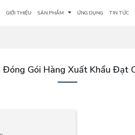
GIỚI THIỆU
SẢN PHẨM
ỨNG DỤNG
TIN TỨC
h Đóng Gói Hàng Xuất Khẩu Đạt 
ẩu