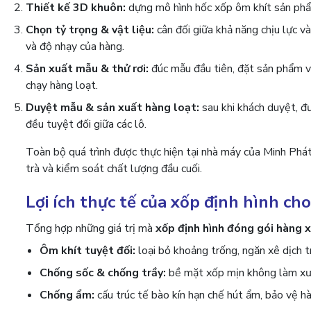
Thiết kế 3D khuôn:
dựng mô hình hốc xốp ôm khít sản phẩm,
Chọn tỷ trọng & vật liệu:
cân đối giữa khả năng chịu lực v
và độ nhạy của hàng.
Sản xuất mẫu & thử rơi:
đúc mẫu đầu tiên, đặt sản phẩm v
chạy hàng loạt.
Duyệt mẫu & sản xuất hàng loạt:
sau khi khách duyệt, đ
đều tuyệt đối giữa các lô.
Toàn bộ quá trình được thực hiện tại nhà máy của Minh Phát,
trà và kiểm soát chất lượng đầu cuối.
Lợi ích thực tế của xốp định hình ch
Tổng hợp những giá trị mà
xốp định hình đóng gói hàng 
Ôm khít tuyệt đối:
loại bỏ khoảng trống, ngăn xê dịch t
Chống sốc & chống trầy:
bề mặt xốp mịn không làm xướ
Chống ẩm:
cấu trúc tế bào kín hạn chế hút ẩm, bảo vệ hà