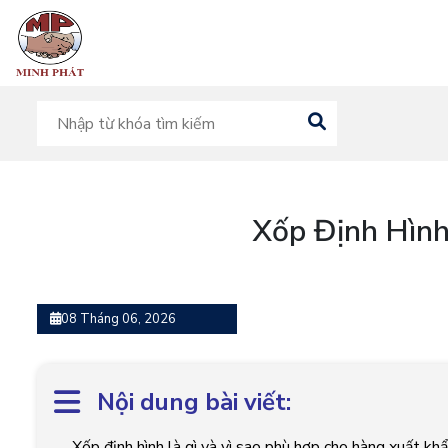
Xốp Định Hìn
08 Tháng 06, 2026
Nội dung bài viết:
Xốp định hình là gì và vì sao phù hợp cho hàng xuất kh