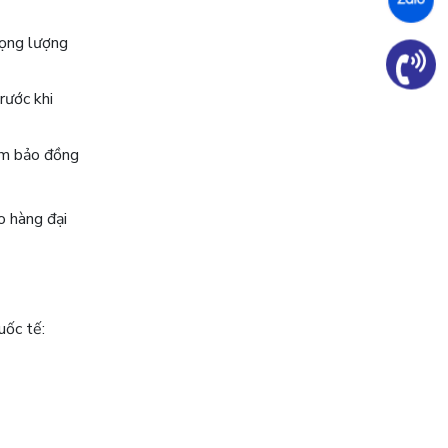
rọng lượng
rước khi
ảm bảo đồng
o hàng đại
uốc tế: