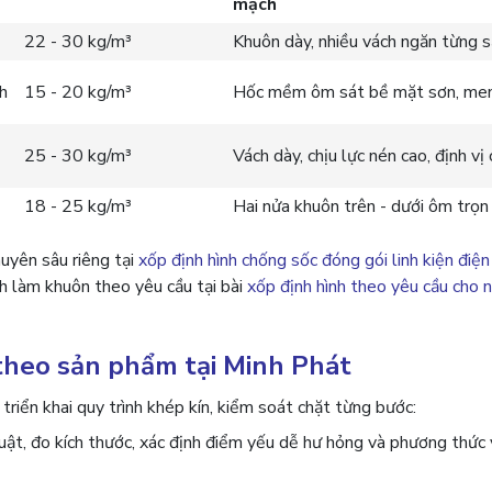
mạch
22 - 30 kg/m³
Khuôn dày, nhiều vách ngăn từng 
nh
15 - 20 kg/m³
Hốc mềm ôm sát bề mặt sơn, me
25 - 30 kg/m³
Vách dày, chịu lực nén cao, định v
18 - 25 kg/m³
Hai nửa khuôn trên - dưới ôm trọ
huyên sâu riêng tại
xốp định hình chống sốc đóng gói linh kiện điện
h làm khuôn theo yêu cầu tại bài
xốp định hình theo yêu cầu cho n
theo sản phẩm tại Minh Phát
riển khai quy trình khép kín, kiểm soát chặt từng bước:
uật, đo kích thước, xác định điểm yếu dễ hư hỏng và phương thức