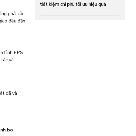
tiết kiệm chi phí, tối ưu hiệu quả
ông phải căn
giao đều đặn
ịnh hình EPS
 tác và
át đã và
ịnh bo