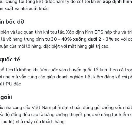
, chúng tôi tổng kết được năm lý do cốt lõi khiến
xốp định hìn
n xuất và nhà xuất khẩu:
ần bốc dỡ
biển và lực quán tính khi tàu lắc. Xốp định hình EPS hấp thụ và tr
ỷ lệ vỡ hàng trung bình từ
30 - 40% xuống dưới 2 - 3%
so với đ
huận của mỗi lô hàng, đặc biệt với mặt hàng giá trị cao.
quốc tế
hể tích là không khí. Với cước vận chuyển quốc tế tính theo cả tr
ì nhẹ mà vẫn cứng cáp giúp doanh nghiệp tiết kiệm đáng kể chi ph
mút PU đặc.
ngoài
u nhà cung cấp Việt Nam phải đạt chuẩn đóng gói chống sốc nhất
c và độ đồng đều cao là bằng chứng thuyết phục về năng lực kiểm 
 (audit) nhà máy của khách hàng.