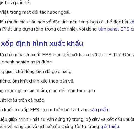
istics quốc tế.
Việt trong mắt đối tác nước ngoài.
 Nếu muốn hiểu sâu hơn về đặc tính nền tảng, bạn có thể đọc bài
xố
h Phát ứng dụng rộng trong cách nhiệt với dòng
tấm panel EPS cá
xốp định hình xuất khẩu
là nhà máy sản xuất EPS trực tiếp với hai cơ sở tại TP Thủ Đức 
u, doanh nghiệp nhận được:
ng gian, chủ động tiến độ giao hàng.
êng, ôm khít chính xác theo bản vẽ.
 chục nghìn sản phẩm, giao đều đặn theo lịch.
ất khẩu trên cả nước.
p khối, lõi xốp EPS - xem toàn bộ tại trang
sản phẩm
.
liệu giúp Minh Phát tư vấn đúng tỷ trọng, độ dày và kết cấu khuô
êm về năng lực và lịch sử của chúng tôi tại trang
giới thiệu
.