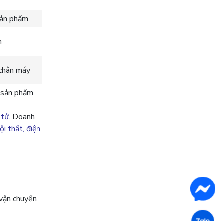
sản phẩm
n
ị chân máy
n sản phẩm
 tử
. Doanh
ội thất, điện
 vận chuyển