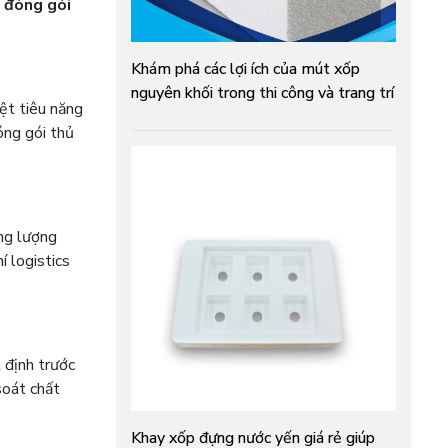
h đóng gói
Khám phá các lợi ích của mút xốp
nguyên khối trong thi công và trang trí
iệt tiêu năng
óng gói thủ
ọng lượng
í logistics
 định trước
soát chất
Khay xốp đựng nước yến giá rẻ giúp