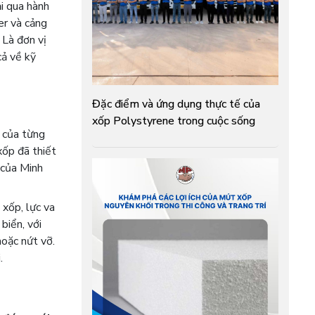
ải qua hành
er và cảng
 Là đơn vị
cả về kỹ
Đặc điểm và ứng dụng thực tế của
xốp Polystyrene trong cuộc sống
 của từng
xốp đã thiết
của Minh
 xốp, lực va
biển, với
hoặc nứt vỡ.
.