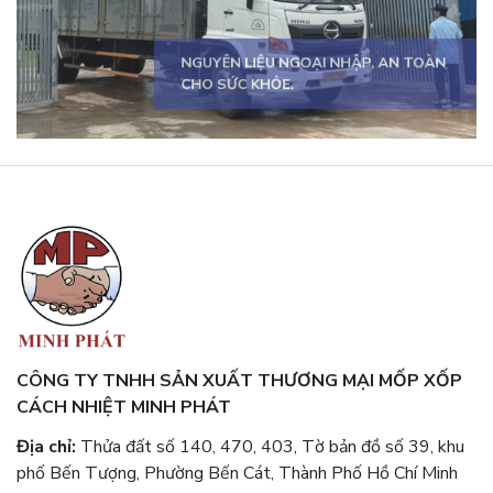
SẢN PHẨM ĐA DẠNG, ĐÁP ỨNG MỌI
NHU CẦU.
CÔNG TY TNHH SẢN XUẤT THƯƠNG MẠI MỐP XỐP
CÁCH NHIỆT MINH PHÁT
Địa chỉ:
Thửa đất số 140, 470, 403, Tờ bản đồ số 39, khu
phố Bến Tượng, Phường Bến Cát, Thành Phố Hồ Chí Minh