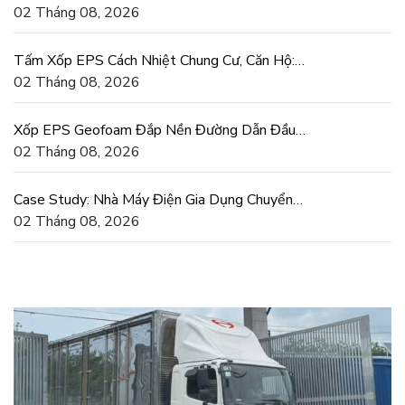
Hiếm Cát San Lấp
02 Tháng 08, 2026
Tấm Xốp EPS Cách Nhiệt Chung Cư, Căn Hộ:
Tiết Kiệm Điện Thật
02 Tháng 08, 2026
Xốp EPS Geofoam Đắp Nền Đường Dẫn Đầu
Cầu Chống Lún Lệch
02 Tháng 08, 2026
Case Study: Nhà Máy Điện Gia Dụng Chuyển
Sang Khuôn Xốp EPS
02 Tháng 08, 2026