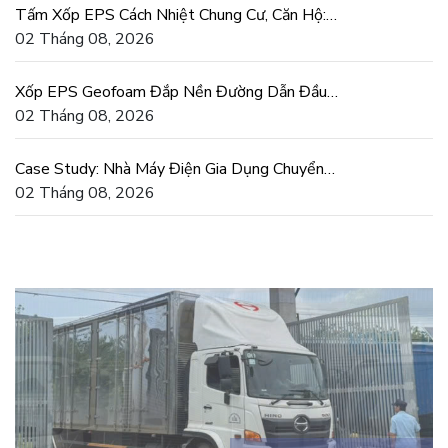
Tấm Xốp EPS Cách Nhiệt Chung Cư, Căn Hộ:
Tiết Kiệm Điện Thật
02 Tháng 08, 2026
Xốp EPS Geofoam Đắp Nền Đường Dẫn Đầu
Cầu Chống Lún Lệch
02 Tháng 08, 2026
Case Study: Nhà Máy Điện Gia Dụng Chuyển
Sang Khuôn Xốp EPS
02 Tháng 08, 2026