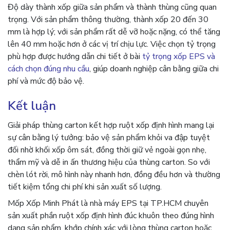
Độ dày thành xốp giữa sản phẩm và thành thùng cũng quan
trọng. Với sản phẩm thông thường, thành xốp 20 đến 30
mm là hợp lý; với sản phẩm rất dễ vỡ hoặc nặng, có thể tăng
lên 40 mm hoặc hơn ở các vị trí chịu lực. Việc chọn tỷ trọng
phù hợp được hướng dẫn chi tiết ở bài
tỷ trọng xốp EPS và
cách chọn đúng nhu cầu
, giúp doanh nghiệp cân bằng giữa chi
phí và mức độ bảo vệ.
Kết luận
Giải pháp thùng carton kết hợp ruột xốp định hình mang lại
sự cân bằng lý tưởng: bảo vệ sản phẩm khỏi va đập tuyệt
đối nhờ khối xốp ôm sát, đồng thời giữ vẻ ngoài gọn nhẹ,
thẩm mỹ và dễ in ấn thương hiệu của thùng carton. So với
chèn lót rời, mô hình này nhanh hơn, đồng đều hơn và thường
tiết kiệm tổng chi phí khi sản xuất số lượng.
Mốp Xốp Minh Phát là nhà máy EPS tại TP.HCM chuyên
sản xuất phần ruột xốp định hình đúc khuôn theo đúng hình
dạng sản phẩm, khớp chính xác với lòng thùng carton hoặc