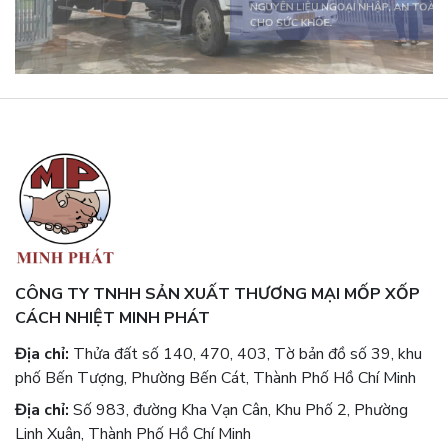
SẢN PHẨM ĐA DẠNG, ĐÁP ỨNG MỌI
NHU CẦU.
CÔNG TY TNHH SẢN XUẤT THƯƠNG MẠI MỐP XỐP
CÁCH NHIỆT MINH PHÁT
Địa chỉ:
Thửa đất số 140, 470, 403, Tờ bản đồ số 39, khu
phố Bến Tượng, Phường Bến Cát, Thành Phố Hồ Chí Minh
Địa chỉ:
Số 983, đường Kha Vạn Cân, Khu Phố 2, Phường
Linh Xuân, Thành Phố Hồ Chí Minh