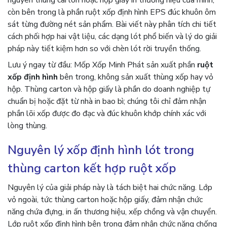
nguyên thùng carton hoặc hộp giấy in thương hiệu của mình,
còn bên trong là phần ruột xốp định hình EPS đúc khuôn ôm
sát từng đường nét sản phẩm. Bài viết này phân tích chi tiết
cách phối hợp hai vật liệu, các dạng lót phổ biến và lý do giải
pháp này tiết kiệm hơn so với chèn lót rời truyền thống.
Lưu ý ngay từ đầu: Mốp Xốp Minh Phát sản xuất phần
ruột
xốp định hình
bên trong, không sản xuất thùng xốp hay vỏ
hộp. Thùng carton và hộp giấy là phần do doanh nghiệp tự
chuẩn bị hoặc đặt từ nhà in bao bì; chúng tôi chỉ đảm nhận
phần lõi xốp được đo đạc và đúc khuôn khớp chính xác với
lòng thùng.
Nguyên lý xốp định hình lót trong
thùng carton kết hợp ruột xốp
Nguyên lý của giải pháp này là tách biệt hai chức năng. Lớp
vỏ ngoài, tức thùng carton hoặc hộp giấy, đảm nhận chức
năng chứa đựng, in ấn thương hiệu, xếp chồng và vận chuyển.
Lớp ruột xốp định hình bên trong đảm nhận chức năng chống