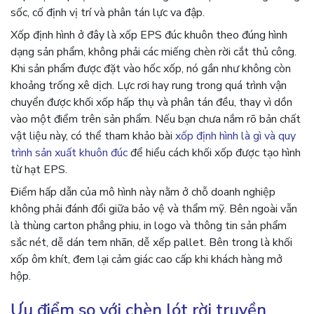
sốc, cố định vị trí và phân tán lực va đập.
Xốp định hình ở đây là xốp EPS đúc khuôn theo đúng hình
dạng sản phẩm, không phải các miếng chèn rời cắt thủ công.
Khi sản phẩm được đặt vào hốc xốp, nó gần như không còn
khoảng trống xê dịch. Lực rơi hay rung trong quá trình vận
chuyển được khối xốp hấp thụ và phân tán đều, thay vì dồn
vào một điểm trên sản phẩm. Nếu bạn chưa nắm rõ bản chất
vật liệu này, có thể tham khảo bài
xốp định hình là gì và quy
trình sản xuất khuôn đúc
để hiểu cách khối xốp được tạo hình
từ hạt EPS.
Điểm hấp dẫn của mô hình này nằm ở chỗ doanh nghiệp
không phải đánh đổi giữa bảo vệ và thẩm mỹ. Bên ngoài vẫn
là thùng carton phẳng phiu, in logo và thông tin sản phẩm
sắc nét, dễ dán tem nhãn, dễ xếp pallet. Bên trong là khối
xốp ôm khít, đem lại cảm giác cao cấp khi khách hàng mở
hộp.
Ưu điểm so với chèn lót rời truyền