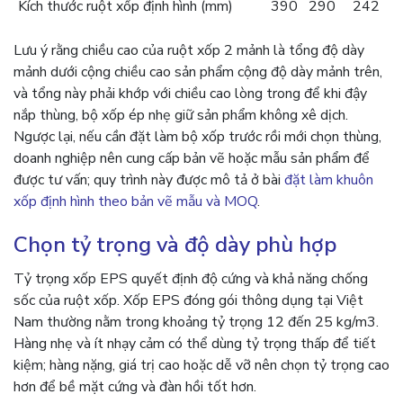
Kích thước ruột xốp định hình (mm)
390
290
242
Lưu ý rằng chiều cao của ruột xốp 2 mảnh là tổng độ dày
mảnh dưới cộng chiều cao sản phẩm cộng độ dày mảnh trên,
và tổng này phải khớp với chiều cao lòng trong để khi đậy
nắp thùng, bộ xốp ép nhẹ giữ sản phẩm không xê dịch.
Ngược lại, nếu cần đặt làm bộ xốp trước rồi mới chọn thùng,
doanh nghiệp nên cung cấp bản vẽ hoặc mẫu sản phẩm để
được tư vấn; quy trình này được mô tả ở bài
đặt làm khuôn
xốp định hình theo bản vẽ mẫu và MOQ
.
Chọn tỷ trọng và độ dày phù hợp
Tỷ trọng xốp EPS quyết định độ cứng và khả năng chống
sốc của ruột xốp. Xốp EPS đóng gói thông dụng tại Việt
Nam thường nằm trong khoảng tỷ trọng 12 đến 25 kg/m3.
Hàng nhẹ và ít nhạy cảm có thể dùng tỷ trọng thấp để tiết
kiệm; hàng nặng, giá trị cao hoặc dễ vỡ nên chọn tỷ trọng cao
hơn để bề mặt cứng và đàn hồi tốt hơn.