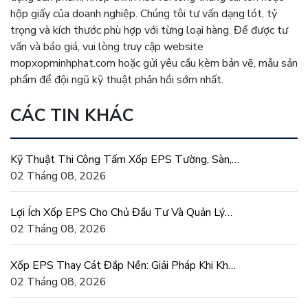
hộp giấy của doanh nghiệp. Chúng tôi tư vấn dạng lót, tỷ
trọng và kích thước phù hợp với từng loại hàng. Để được tư
vấn và báo giá, vui lòng truy cập website
mopxopminhphat.com hoặc gửi yêu cầu kèm bản vẽ, mẫu sản
phẩm để đội ngũ kỹ thuật phản hồi sớm nhất.
CÁC TIN KHÁC
Kỹ Thuật Thi Công Tấm Xốp EPS Tường, Sàn,
Mái Đúng Chuẩn
02 Tháng 08, 2026
Lợi Ích Xốp EPS Cho Chủ Đầu Tư Và Quản Lý
Dự Án Xây Dựng
02 Tháng 08, 2026
Xốp EPS Thay Cát Đắp Nền: Giải Pháp Khi Khan
Hiếm Cát San Lấp
02 Tháng 08, 2026