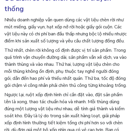
thống
Nhiều doanh nghiệp vẫn quen dùng các vật liệu chèn rời như
mút miếng, giấy vụn, hạt xốp nở rời hoặc giấy gói cuộn. Các
vật liệu này có chi phí ban đầu thấp nhưng bộc lộ nhiều nhược
điểm khi sản xuất số lượng và yêu cầu chất lượng đồng đều.
Thứ nhất, chèn rời không cố định được vị trí sản phẩm. Trong
quá trình vận chuyển đường dài, sản phẩm vẫn xê dịch, va vào
thành thùng và vào nhau. Thứ hai, lượng vật liệu chèn cho
mỗi thùng không ổn định, phụ thuộc tay nghề người đóng
gói, dẫn đến hao phí và thiếu nhất quán. Thứ ba, tốc độ đóng
gói chậm vì công nhân phải chèn thủ công từng khoảng trống.
Ngược lại, ruột xốp định hình chỉ cần đặt vào, đặt sản phẩm
lên là xong, thao tác chuẩn hóa và nhanh. Mỗi thùng dùng
đúng một lượng vật liệu như nhau, dễ tính giá thành và kiểm
soát kho. Đây là lý do trong sản xuất hàng loạt, giải pháp
xốp định hình thường tiết kiệm tổng chi phí hơn so với chèn
rời, dù đơn giá một bộ xốp nhìn qua có vẻ cao hơn. Bạn có