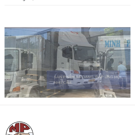
SẢN PHẨM ĐA DẠNG, ĐÁP ỨNG MỌI
NHU CẦU.