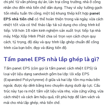
chi phí: từ văn phòng dự án, lán trại công trường, nhà ở công
nhân cho đến nhà tiền chế dân dụng. Thay vì xây tường gạch
tốn nhiều tuần thi công, một bộ khung thép kết hợp
panel
EPS nhà tiền chế
có thể hoàn thiện trong vài ngày, vừa cách
nhiệt tốt vừa có thể tháo lắp tái sử dụng cho công trình kế
tiếp. Với hơn 18 năm kinh nghiệm sản xuất trực tiếp tại nhà
máy, Mộp Xốp Minh Phát chia sẻ trọn vẹn cách chọn quy
cách, tỷ trọng, độ dày và quy trình lắp ghép chuẩn để công
trình của bạn bền, đẹp và đúng tiến độ.
Tấm panel EPS nhà lắp ghép là gì?
Tấm panel EPS (còn gọi là tấm panel cách nhiệt EPS) là
loại vật liệu dạng sandwich gồm ba lớp: lõi xốp EPS
(Expanded Polystyrene) ở giữa và hai lớp tôn mạ màu bên
ngoài, được ép dính bằng keo chuyên dụng dưới áp lực. Cấu
trúc này tạo ra một tấm vật liệu vừa nhẹ, vừa cứng vững, vừa
cách nhiệt và cách âm hiệu quả, rất phù hợp để làm vách và
mái cho nhà lắp ghép, nhà tiền chế.