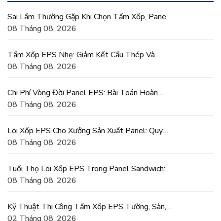
Sai Lầm Thường Gặp Khi Chọn Tấm Xốp, Panel
EPS Cho Công Trình
08 Tháng 08, 2026
Tấm Xốp EPS Nhẹ: Giảm Kết Cấu Thép Và
Móng Cho Nhà Xưởng
08 Tháng 08, 2026
Chi Phí Vòng Đời Panel EPS: Bài Toán Hoàn
Vốn Tiết Kiệm Điện
08 Tháng 08, 2026
Lõi Xốp EPS Cho Xưởng Sản Xuất Panel: Quy
Cách Và Dung Sai
08 Tháng 08, 2026
Tuổi Thọ Lõi Xốp EPS Trong Panel Sandwich:
Vì Sao Bền Lâu
08 Tháng 08, 2026
Kỹ Thuật Thi Công Tấm Xốp EPS Tường, Sàn,
Mái Đúng Chuẩn
02 Tháng 08, 2026