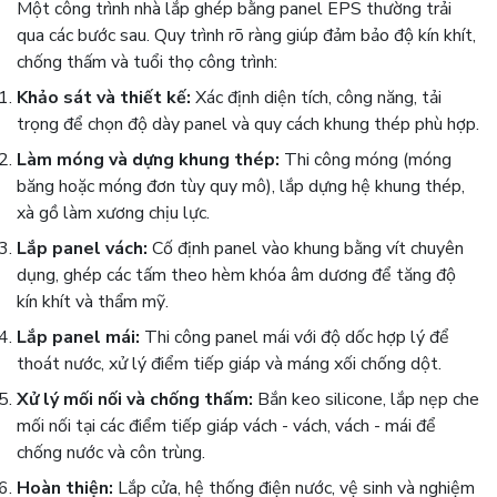
Một công trình nhà lắp ghép bằng panel EPS thường trải
qua các bước sau. Quy trình rõ ràng giúp đảm bảo độ kín khít,
chống thấm và tuổi thọ công trình:
Khảo sát và thiết kế:
Xác định diện tích, công năng, tải
trọng để chọn độ dày panel và quy cách khung thép phù hợp.
Làm móng và dựng khung thép:
Thi công móng (móng
băng hoặc móng đơn tùy quy mô), lắp dựng hệ khung thép,
xà gồ làm xương chịu lực.
Lắp panel vách:
Cố định panel vào khung bằng vít chuyên
dụng, ghép các tấm theo hèm khóa âm dương để tăng độ
kín khít và thẩm mỹ.
Lắp panel mái:
Thi công panel mái với độ dốc hợp lý để
thoát nước, xử lý điểm tiếp giáp và máng xối chống dột.
Xử lý mối nối và chống thấm:
Bắn keo silicone, lắp nẹp che
mối nối tại các điểm tiếp giáp vách - vách, vách - mái để
chống nước và côn trùng.
Hoàn thiện:
Lắp cửa, hệ thống điện nước, vệ sinh và nghiệm