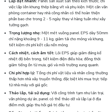
Lắp đặt nhanh:
Panel sản xuất sẵn theo kích thước, chỉ
việc lắp lên khung thép bằng vít và phụ kiện. Một căn văn
phòng container hay nhà công nhân có thể hoàn thiện
phần bao che trong 2 - 5 ngày thay vì hàng tuần như xây
tường gạch.
Trọng lượng nhẹ:
Một mét vuông panel EPS dày 50mm
chỉ nặng khoảng 9 - 11 kg, giảm tải cho móng và khung,
tiết kiệm chi phí kết cấu nền móng.
Cách nhiệt, cách âm tốt:
Lõi EPS giúp giảm đáng kể
nhiệt độ bên trong, tiết kiệm điện điều hòa; đồng thời
giảm tiếng ồn từ mưa, gió và môi trường xung quanh.
Chi phí hợp lý:
Tổng chi phí vật liệu và nhân công thường
thấp hơn nhà xây truyền thống, đặc biệt khi mua trực tiếp
từ nhà máy với giá gốc.
Tháo lắp, tái sử dụng:
Với công trình tạm như lán trại,
văn phòng dự án, panel có thể tháo dỡ và lắp lại ở địa
điểm mới, giúp thu hồi giá trị đầu tư.