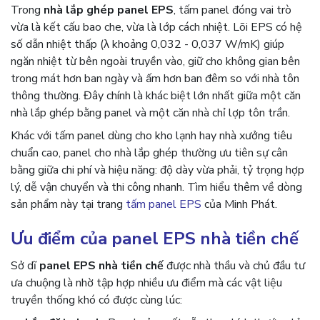
Trong
nhà lắp ghép panel EPS
, tấm panel đóng vai trò
vừa là kết cấu bao che, vừa là lớp cách nhiệt. Lõi EPS có hệ
số dẫn nhiệt thấp (λ khoảng 0,032 - 0,037 W/mK) giúp
ngăn nhiệt từ bên ngoài truyền vào, giữ cho không gian bên
trong mát hơn ban ngày và ấm hơn ban đêm so với nhà tôn
thông thường. Đây chính là khác biệt lớn nhất giữa một căn
nhà lắp ghép bằng panel và một căn nhà chỉ lợp tôn trần.
Khác với tấm panel dùng cho kho lạnh hay nhà xưởng tiêu
chuẩn cao, panel cho nhà lắp ghép thường ưu tiên sự cân
bằng giữa chi phí và hiệu năng: độ dày vừa phải, tỷ trọng hợp
lý, dễ vận chuyển và thi công nhanh. Tìm hiểu thêm về dòng
sản phẩm này tại trang
tấm panel EPS
của Minh Phát.
Ưu điểm của panel EPS nhà tiền chế
Sở dĩ
panel EPS nhà tiền chế
được nhà thầu và chủ đầu tư
ưa chuộng là nhờ tập hợp nhiều ưu điểm mà các vật liệu
truyền thống khó có được cùng lúc: