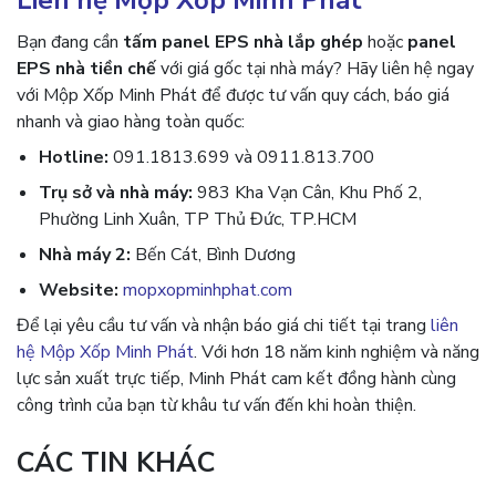
Liên hệ Mộp Xốp Minh Phát
Bạn đang cần
tấm panel EPS nhà lắp ghép
hoặc
panel
EPS nhà tiền chế
với giá gốc tại nhà máy? Hãy liên hệ ngay
với Mộp Xốp Minh Phát để được tư vấn quy cách, báo giá
nhanh và giao hàng toàn quốc:
Hotline:
091.1813.699 và 0911.813.700
Trụ sở và nhà máy:
983 Kha Vạn Cân, Khu Phố 2,
Phường Linh Xuân, TP Thủ Đức, TP.HCM
Nhà máy 2:
Bến Cát, Bình Dương
Website:
mopxopminhphat.com
Để lại yêu cầu tư vấn và nhận báo giá chi tiết tại trang
liên
hệ Mộp Xốp Minh Phát
. Với hơn 18 năm kinh nghiệm và năng
lực sản xuất trực tiếp, Minh Phát cam kết đồng hành cùng
công trình của bạn từ khâu tư vấn đến khi hoàn thiện.
CÁC TIN KHÁC