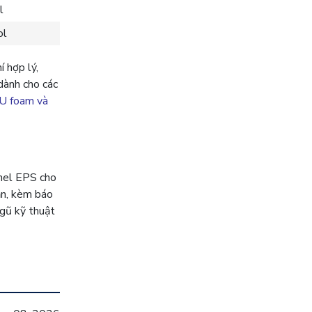
l
ol
 hợp lý,
dành cho các
PU foam và
anel EPS cho
ạn, kèm báo
gũ kỹ thuật