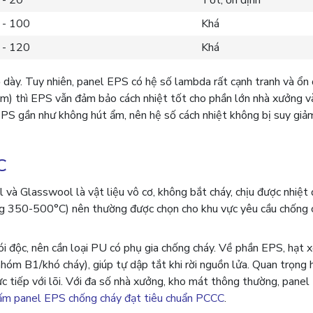
 - 20
Tốt, ổn định
 - 100
Khá
 - 120
Khá
 dày. Tuy nhiên, panel EPS có hệ số lambda rất cạnh tranh và ổn
mm) thì EPS vẫn đảm bảo cách nhiệt tốt cho phần lớn nhà xưởng 
 EPS gần như không hút ẩm, nên hệ số cách nhiệt không bị suy gi
C
l và Glasswool là vật liệu vô cơ, không bắt cháy, chịu được nhiệt 
 350-500°C) nên thường được chọn cho khu vực yêu cầu chống 
hói độc, nên cần loại PU có phụ gia chống cháy. Về phần EPS, hạt 
óm B1/khó cháy), giúp tự dập tắt khi rời nguồn lửa. Quan trọng 
ực tiếp với lõi. Với đa số nhà xưởng, kho mát thông thường, pane
ấm panel EPS chống cháy đạt tiêu chuẩn PCCC
.