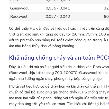
EPS
0,032 - 0,038
13
Glasswool
0,035 - 0,041
32
Rockwool
0,037 - 0,043
60
Có thể thấy PU dẫn đầu về hiệu quả cách nhiệt trên cùng độ
thời gian, đặc biệt khi tăng độ dày lõi (50mm, 75mm, 100
với chi phí thấp hơn đáng kể. Một điểm cộng quan trọng là
ẩm như bông thủy tinh và bông khoáng.
Khả năng chống cháy và an toàn PCC
Đây là tiêu chí mà nhiều người hiểu chưa chính xác. Rockwoo
(Rockwool chịu tới khoảng 700-1000°C, Glasswool khoảng
ngặt như tường ngăn cháy, phòng máy, bếp công nghiệp.
PU là vật liệu hữu cơ dễ cháy hơn và khi cháy có thể sinh k
chuẩn có thể bổ sung phụ gia chống cháy (EPS chống cháy nh
mạ màu hai mặt của panel đóng vai trò ngăn lửa tiếp xúc tr
cháy đáp ứng tốt yêu cầu an toàn. Tìm hiểu chi tiết tại bài
t