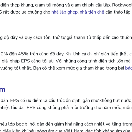
t diện thép khung, giảm tải móng và giảm chi phí cẩu lắp. Rockwoo
PS rất được ưa chuộng cho
nhà lắp ghép, nhà tiền chế
cần tháo lắp 
ùng độ dày và quy cách tôn, thứ tự giá thành từ thấp đến cao thườ
% đến 45% trên cùng độ dày. Khi tính cả chi phí gián tiếp (kết c
 giải pháp EPS càng tối ưu. Với những công trình diện tích lớn mà
t vuông tốt nhất. Bạn có thể xem mức giá tham khảo trong bài
báo
ẩm
 dán. EPS có ưu điểm là cấu trúc ổn định, gần như không hút nước,
h nhiệt lâu dài. EPS cũng không phải môi trường cho nấm mốc, mối
ếu lớp bọc bị hở, dẫn đến giảm khả năng cách nhiệt và tăng trọ
ng điều kiện khí hậu nóng ẩm của Việt Nam, đặc tính kháng ẩm củ