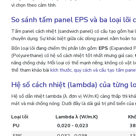
vì chọn theo cảm tính.
So sánh tấm panel EPS và ba loại lõi 
Tấm panel cách nhiệt (sandwich panel) có cấu tạo gồm hai 
chuyên dụng. Sự khác biệt giữa các dòng panel nằm hoàn toàn
Bốn loại lõi đang chiếm thị phần lớn gồm:
EPS
(Expanded Pol
(Polyurethane) có hệ số cách nhiệt tốt nhất nhưng giá cao;
năng chống cháy. Mỗi loại có thế mạnh riêng, không có vật l
thể tham khảo bài
kích thước, quy cách và cấu tạo tấm pan
Hệ số cách nhiệt (lambda) của từng lo
Hệ số dẫn nhiệt lambda (λ, đơn vị W/m.K) càng thấp thì khả
mát và mái chống nóng. Dưới đây là dải giá trị phổ biến củ
Loại lõi
Lambda λ (W/m.K)
Khố
PU
0,020 - 0,023
38