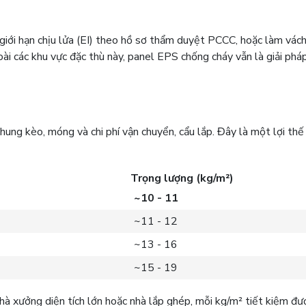
giới hạn chịu lửa (EI) theo hồ sơ thẩm duyệt PCCC, hoặc làm vác
oài các khu vực đặc thù này, panel EPS chống cháy vẫn là giải phá
hung kèo, móng và chi phí vận chuyển, cẩu lắp. Đây là một lợi thế
Trọng lượng (kg/m²)
~10 - 11
~11 - 12
~13 - 16
~15 - 19
nhà xưởng diện tích lớn hoặc nhà lắp ghép, mỗi kg/m² tiết kiệm đư