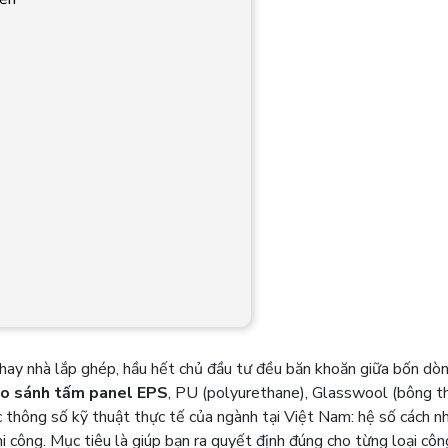
t hay nhà lắp ghép, hầu hết chủ đầu tư đều băn khoăn giữa bốn dòn
o sánh tấm panel EPS
, PU (polyurethane), Glasswool (bông th
thông số kỹ thuật thực tế của ngành tại Việt Nam: hệ số cách nh
i công. Mục tiêu là giúp bạn ra quyết định đúng cho từng loại công