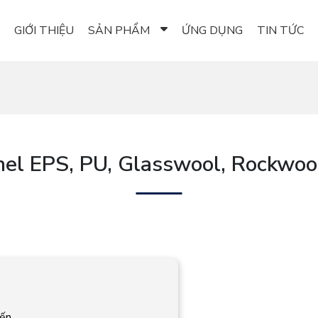
GIỚI THIỆU
SẢN PHẨM
ỨNG DỤNG
TIN TỨC
el EPS, PU, Glasswool, Rockwool
iến