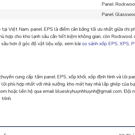
Panel Rockwoo
Panel Glasswo
tại Việt Nam, panel EPS là điểm cân bằng tối ưu nhất giữa chi phí
hù hợp cho kho lạnh sâu cần tiết kiệm không gian, còn Rockwool 
sâu hơn ở góc độ vật liệu xốp, xem bài
so sánh xốp EPS, XPS, 
uyên cung cấp tấm panel EPS, xốp khối, xốp định hình và lõi p
y lõi phù hợp nhất với nhà xưởng, kho mát hay nhà lắp ghép của b
com hoặc liên hệ qua email blueskyhuynhhuynh@gmail.com. Đội n
trình.