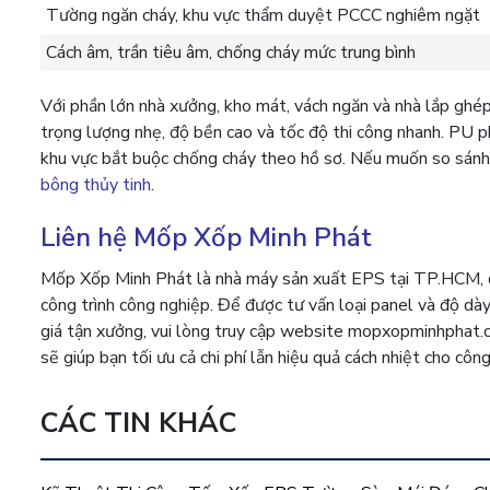
Tường ngăn cháy, khu vực thẩm duyệt PCCC nghiêm ngặt
Cách âm, trần tiêu âm, chống cháy mức trung bình
Với phần lớn nhà xưởng, kho mát, vách ngăn và nhà lắp ghép 
trọng lượng nhẹ, độ bền cao và tốc độ thi công nhanh. PU p
khu vực bắt buộc chống cháy theo hồ sơ. Nếu muốn so sánh 
bông thủy tinh
.
Liên hệ Mốp Xốp Minh Phát
Mốp Xốp Minh Phát là nhà máy sản xuất EPS tại TP.HCM, ch
công trình công nghiệp. Để được tư vấn loại panel và độ dà
giá tận xưởng, vui lòng truy cập website mopxopminhphat.
sẽ giúp bạn tối ưu cả chi phí lẫn hiệu quả cách nhiệt cho công 
CÁC TIN KHÁC