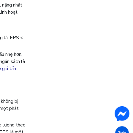
l nặng nhất
linh hoạt.
ng là: EPS <
ấu nhẹ hơn,
 ngân sách là
 giá tấm
 không bị
 mọt phát
ng lượng theo
a EPS là một