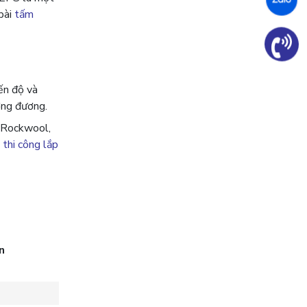
bài
tấm
ến độ và
ơng đương.
ư Rockwool,
 thi công lắp
n