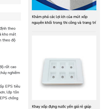
Khám phá các lợi ích của mút xốp
nguyên khối trong thi công và trang trí
 định theo
và kho mát
ảm theo độ
độ rất cao
cháy nghiêm
xốp EPS tiêu
hơn, lớp tôn
l EPS chống
Khay xốp đựng nước yến giá rẻ giúp