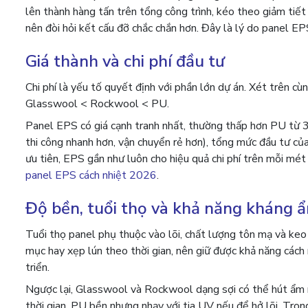
lên thành hàng tấn trên tổng công trình, kéo theo giảm tiế
nên đòi hỏi kết cấu đỡ chắc chắn hơn. Đây là lý do panel E
Giá thành và chi phí đầu tư
Chi phí là yếu tố quyết định với phần lớn dự án. Xét trên c
Glasswool < Rockwool < PU.
Panel EPS có giá cạnh tranh nhất, thường thấp hơn PU từ 30
thi công nhanh hơn, vận chuyển rẻ hơn), tổng mức đầu tư của
ưu tiên, EPS gần như luôn cho hiệu quả chi phí trên mỗi mé
panel EPS cách nhiệt 2026
.
Độ bền, tuổi thọ và khả năng kháng 
Tuổi thọ panel phụ thuộc vào lõi, chất lượng tôn mạ và keo
mục hay xẹp lún theo thời gian, nên giữ được khả năng các
triển.
Ngược lại, Glasswool và Rockwool dạng sợi có thể hút ẩm n
thời gian. PU bền nhưng nhạy với tia UV nếu để hở lõi. Tro