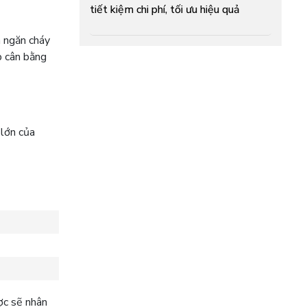
tiết kiệm chi phí, tối ưu hiệu quả
h ngăn cháy
p cân bằng
 lớn của
ợc sẽ nhân