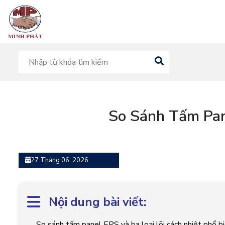
So Sánh Tấm Pan
27 Tháng 06, 2026
Nội dung bài viết:
So sánh tấm panel EPS và ba loại lõi cách nhiệt phổ b