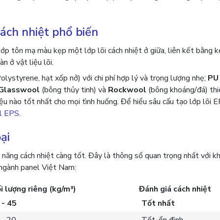
cách nhiệt phổ biến
lớp tôn mạ màu kẹp một lớp lõi cách nhiệt ở giữa, liên kết bằng 
 ở vật liệu lõi.
ystyrene, hạt xốp nở) với chi phí hợp lý và trọng lượng nhẹ;
PU
Glasswool
(bông thủy tinh) và
Rockwool
(bông khoáng/đá) thi
iệu nào tốt nhất cho mọi tình huống. Để hiểu sâu cấu tạo lớp lõi 
el EPS
.
ại
 năng cách nhiệt càng tốt. Đây là thông số quan trọng nhất với kh
a ngành panel Việt Nam:
i lượng riêng (kg/m³)
Đánh giá cách nhiệt
 - 45
Tốt nhất